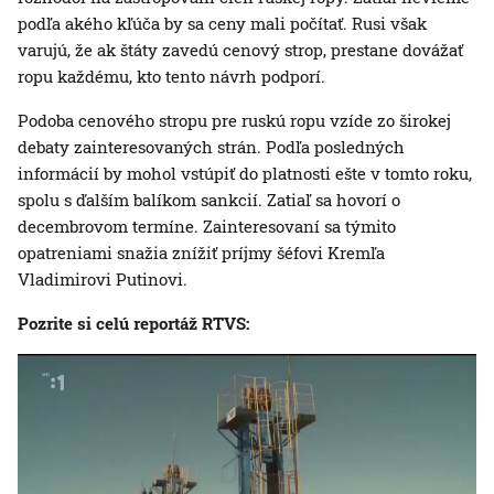
podľa akého kľúča by sa ceny mali počítať. Rusi však
varujú, že ak štáty zavedú cenový strop, prestane dovážať
ropu každému, kto tento návrh podporí.
Podoba cenového stropu pre ruskú ropu vzíde zo širokej
debaty zainteresovaných strán. Podľa posledných
informácií by mohol vstúpiť do platnosti ešte v tomto roku,
spolu s ďalším balíkom sankcií. Zatiaľ sa hovorí o
decembrovom termíne. Zainteresovaní sa týmito
opatreniami snažia znížiť príjmy šéfovi Kremľa
Vladimirovi Putinovi.
Pozrite si celú reportáž RTVS: