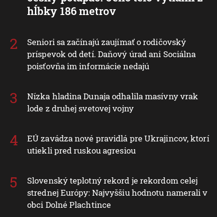
hĺbky 186 metrov
Seniori sa začínajú zaujímať o rodičovský
príspevok od detí. Daňový úrad ani Sociálna
poisťovňa im informácie nedajú
Nízka hladina Dunaja odhalila masívny vrak
lode z druhej svetovej vojny
EÚ zavádza nové pravidlá pre Ukrajincov, ktorí
utiekli pred ruskou agresiou
Slovenský teplotný rekord je rekordom celej
strednej Európy: Najvyššiu hodnotu namerali v
obci Dolné Plachtince