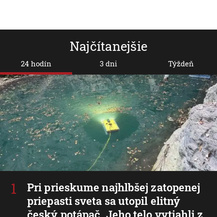
Najčítanejšie
24 hodín
3 dni
Týždeň
Pri prieskume najhlbšej zatopenej
priepasti sveta sa utopil elitný
český potápač. Jeho telo vytiahli z