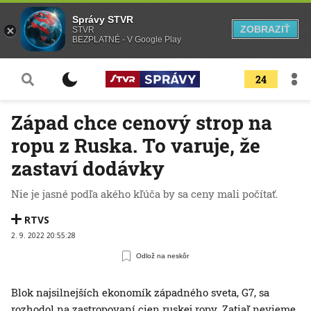
Správy STVR
ZOBRAZIŤ
STVR
BEZPLATNÉ - V Google Play
24
Západ chce cenový strop na
ropu z Ruska. To varuje, že
zastaví dodávky
Nie je jasné podľa akého kľúča by sa ceny mali počítať.
RTVS
2. 9. 2022 20:55:28
Odlož na neskôr
Blok najsilnejších ekonomík západného sveta, G7, sa
rozhodol na zastropovaní cien ruskej ropy. Zatiaľ nevieme