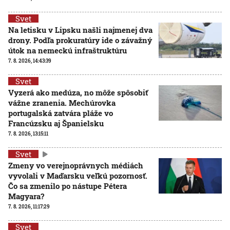
Svet
Na letisku v Lipsku našli najmenej dva
drony. Podľa prokuratúry ide o závažný
útok na nemeckú infraštruktúru
7. 8. 2026, 14:43:39
Svet
Vyzerá ako medúza, no môže spôsobiť
vážne zranenia. Mechúrovka
portugalská zatvára pláže vo
Francúzsku aj Španielsku
7. 8. 2026, 13:15:11
Svet
Zmeny vo verejnoprávnych médiách
vyvolali v Maďarsku veľkú pozornosť.
Čo sa zmenilo po nástupe Pétera
Magyara?
7. 8. 2026, 11:17:29
Svet