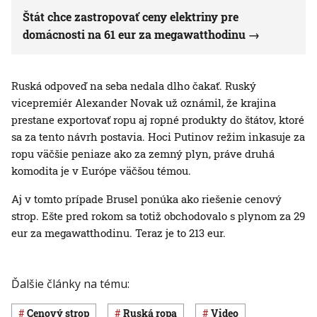
Štát chce zastropovať ceny elektriny pre
domácnosti na 61 eur za megawatthodinu
Ruská odpoveď na seba nedala dlho čakať. Ruský
vicepremiér Alexander Novak už oznámil, že krajina
prestane exportovať ropu aj ropné produkty do štátov, ktoré
sa za tento návrh postavia. Hoci Putinov režim inkasuje za
ropu väčšie peniaze ako za zemný plyn, práve druhá
komodita je v Európe väčšou témou.
Aj v tomto prípade Brusel ponúka ako riešenie cenový
strop. Ešte pred rokom sa totiž obchodovalo s plynom za 29
eur za megawatthodinu. Teraz je to 213 eur.
Ďalšie články na tému:
cenový strop
ruská ropa
Video