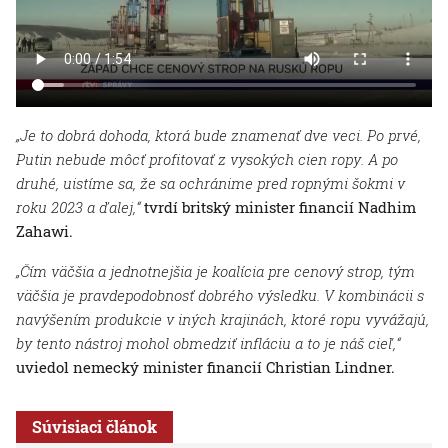
„Je to dobrá dohoda, ktorá bude znamenať dve veci. Po prvé,
Putin nebude môcť profitovať z vysokých cien ropy. A po
druhé, uistíme sa, že sa ochránime pred ropnými šokmi v
roku 2023 a ďalej,“
tvrdí britský minister financií Nadhim
Zahawi.
„Čím väčšia a jednotnejšia je koalícia pre cenový strop, tým
väčšia je pravdepodobnosť dobrého výsledku. V kombinácii s
navýšením produkcie v iných krajinách, ktoré ropu vyvážajú,
by tento nástroj mohol obmedziť infláciu a to je náš cieľ,“
uviedol nemecký minister financií Christian Lindner.
Súvisiaci článok