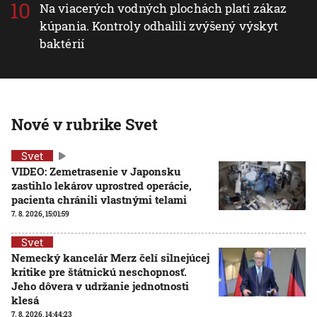
Na viacerých vodných plochách platí zákaz
kúpania. Kontroly odhalili zvýšený výskyt
baktérií
Nové v rubrike Svet
Svet
VIDEO: Zemetrasenie v Japonsku
zastihlo lekárov uprostred operácie,
pacienta chránili vlastnými telami
7. 8. 2026, 15:01:59
Svet
Nemecký kancelár Merz čelí silnejúcej
kritike pre štátnickú neschopnosť.
Jeho dôvera v udržanie jednotnosti
klesá
7. 8. 2026, 14:44:23