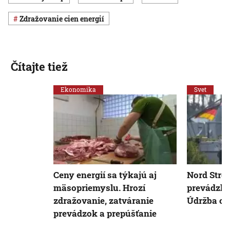
zdražovanie cien energií
Čítajte tiež
Ekonomika
Svet
Ceny energií sa týkajú aj
Nord Stre
mäsopriemyslu. Hrozí
prevádzky
zdražovanie, zatváranie
Údržba od
prevádzok a prepúšťanie