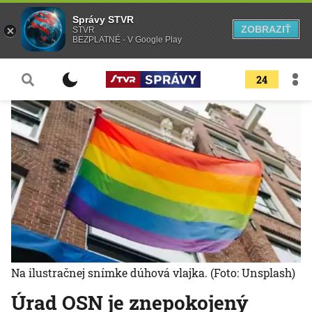
Správy STVR
ZOBRAZIŤ
STVR
BEZPLATNÉ - V Google Play
24
Na ilustračnej snímke dúhová vlajka.
(Foto: Unsplash)
Úrad OSN je znepokojený