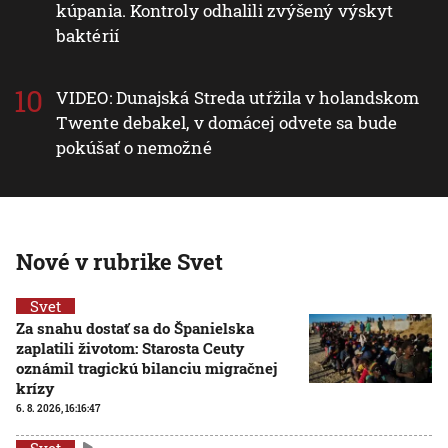
kúpania. Kontroly odhalili zvýšený výskyt
baktérií
VIDEO: Dunajská Streda utŕžila v holandskom
Twente debakel, v domácej odvete sa bude
pokúšať o nemožné
Nové v rubrike Svet
Svet
Za snahu dostať sa do Španielska
zaplatili životom: Starosta Ceuty
oznámil tragickú bilanciu migračnej
krízy
6. 8. 2026, 16:16:47
Svet