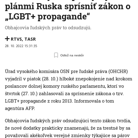
plánmi Ruska sprísniť zákon o
„LGBT+ propagande“
Obhajcovia ľudských práv to odsudzujú.
RTVS
,
TASR
28. 10. 2022 15:31:35
Odlož na neskôr
Úrad vysokého komisára OSN pre ľudské práva (OHCHR)
vyjadril v piatok (28. 10.) hlboké znepokojenie nad krokom
poslancov dolnej komory ruského parlamentu, ktorí vo
štvrtok (27. 10.) zahlasovali za sprísnenie zákona o tzv.
LGBT+ propagande z roku 2013. Informovala o tom
agentúra AFP.
Obhajcovia ľudských práv odsudzujúci tento zákon tvrdia,
že nové dodatky prakticky znamenajú, že za trestné by sa
považovali akékoľvek verejné zmienky týkajúce sa párov