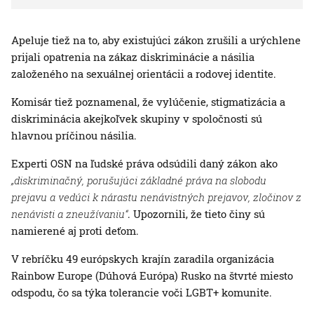
Apeluje tiež na to, aby existujúci zákon zrušili a urýchlene
prijali opatrenia na zákaz diskriminácie a násilia
založeného na sexuálnej orientácii a rodovej identite.
Komisár tiež poznamenal, že vylúčenie, stigmatizácia a
diskriminácia akejkoľvek skupiny v spoločnosti sú
hlavnou príčinou násilia.
Experti OSN na ľudské práva odsúdili daný zákon ako
„diskriminačný, porušujúci základné práva na slobodu
prejavu a vedúci k nárastu nenávistných prejavov, zločinov z
nenávisti a zneužívaniu“
. Upozornili, že tieto činy sú
namierené aj proti deťom.
V rebríčku 49 európskych krajín zaradila organizácia
Rainbow Europe (Dúhová Európa) Rusko na štvrté miesto
odspodu, čo sa týka tolerancie voči LGBT+ komunite.