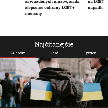
zavraždených mužov, žiada
na LGBT+ 
zlepšenie ochrany LGBT+
napadli za
menšiny
Najčítanejšie
24 hodín
3 dni
Týždeň