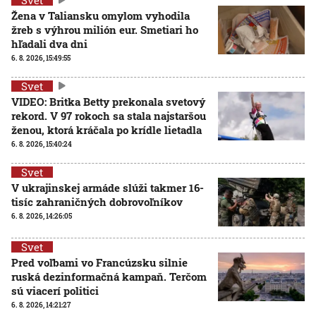
Žena v Taliansku omylom vyhodila
žreb s výhrou milión eur. Smetiari ho
hľadali dva dni
6. 8. 2026, 15:49:55
Svet
VIDEO: Britka Betty prekonala svetový
rekord. V 97 rokoch sa stala najstaršou
ženou, ktorá kráčala po krídle lietadla
6. 8. 2026, 15:40:24
Svet
V ukrajinskej armáde slúži takmer 16-
tisíc zahraničných dobrovoľníkov
6. 8. 2026, 14:26:05
Svet
Pred voľbami vo Francúzsku silnie
ruská dezinformačná kampaň. Terčom
sú viacerí politici
6. 8. 2026, 14:21:27