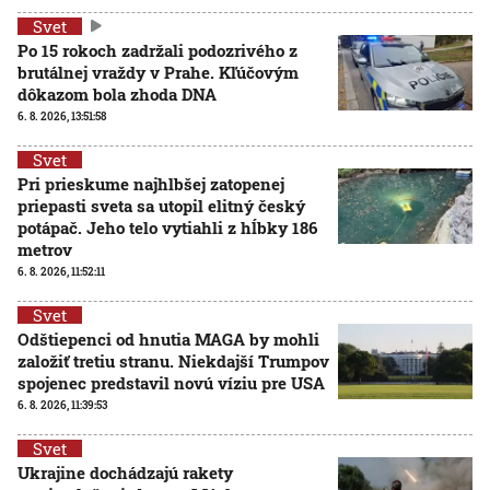
Svet
Po 15 rokoch zadržali podozrivého z
brutálnej vraždy v Prahe. Kľúčovým
dôkazom bola zhoda DNA
6. 8. 2026, 13:51:58
Svet
Pri prieskume najhlbšej zatopenej
priepasti sveta sa utopil elitný český
potápač. Jeho telo vytiahli z hĺbky 186
metrov
6. 8. 2026, 11:52:11
Svet
Odštiepenci od hnutia MAGA by mohli
založiť tretiu stranu. Niekdajší Trumpov
spojenec predstavil novú víziu pre USA
6. 8. 2026, 11:39:53
Svet
Ukrajine dochádzajú rakety