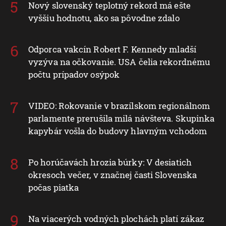
Nový slovenský teplotný rekord má ešte
vyššiu hodnotu, ako sa pôvodne zdalo
Odporca vakcín Robert F. Kennedy mladší
vyzýva na očkovanie. USA čelia rekordnému
počtu prípadov osýpok
VIDEO: Rokovanie v brazílskom regionálnom
parlamente prerušila milá návšteva. Skupinka
kapybár vošla do budovy hlavným vchodom
Po horúčavách hrozia búrky: V desiatich
okresoch večer, v značnej časti Slovenska
počas piatka
Na viacerých vodných plochách platí zákaz