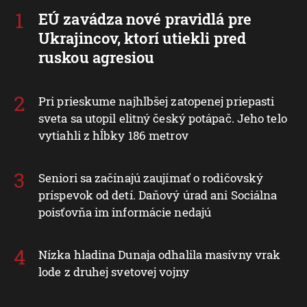
EÚ zavádza nové pravidlá pre
Ukrajincov, ktorí utiekli pred
ruskou agresiou
Pri prieskume najhlbšej zatopenej priepasti
sveta sa utopil elitný český potápač. Jeho telo
vytiahli z hĺbky 186 metrov
Seniori sa začínajú zaujímať o rodičovský
príspevok od detí. Daňový úrad ani Sociálna
poisťovňa im informácie nedajú
Nízka hladina Dunaja odhalila masívny vrak
lode z druhej svetovej vojny