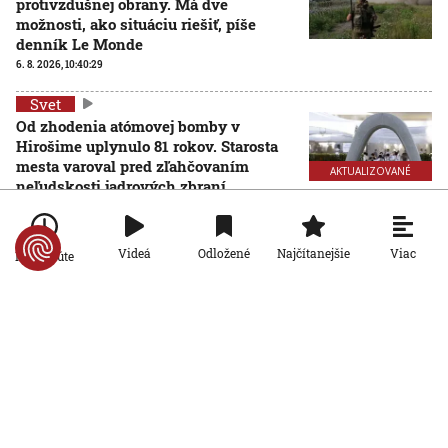
protivzdušnej obrany. Má dve
možnosti, ako situáciu riešiť, píše
denník Le Monde
6. 8. 2026, 10:40:29
Svet
Od zhodenia atómovej bomby v
Hirošime uplynulo 81 rokov. Starosta
mesta varoval pred zľahčovaním
AKTUALIZOVANÉ
neľudskosti jadrových zbraní
6. 8. 2026, 10:39:25
Aktualizované:
6. 8. 2026, 13:10:00
Svet
Viac
Videá
Odložené
Najčítanejšie
Po minúte
Dron s výbušninami, ktorý našli na
letisku, predstavuje novú úroveň
nebezpečenstva, tvrdí nemecký
minister vnútra
6. 8. 2026, 10:17:42
Svet
Pri ruskom bombardovaní Charkovskej
oblasti zahynuli traja ľudia. Rusko hlási