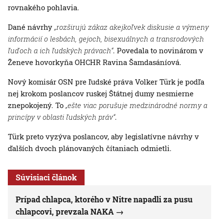
rovnakého pohlavia.
Dané návrhy
„rozširujú zákaz akejkoľvek diskusie a výmeny
informácií o lesbách, gejoch, bisexuálnych a transrodových
ľuďoch a ich ľudských právach“
. Povedala to novinárom v
Ženeve hovorkyňa OHCHR Ravina Šamdasáníová.
Nový komisár OSN pre ľudské práva Volker Türk je podľa
nej krokom poslancov ruskej Štátnej dumy nesmierne
znepokojený. To
„ešte viac porušuje medzinárodné normy a
princípy v oblasti ľudských práv“
.
Türk preto vyzýva poslancov, aby legislatívne návrhy v
ďalších dvoch plánovaných čítaniach odmietli.
Súvisiaci článok
Prípad chlapca, ktorého v Nitre napadli za pusu
chlapcovi, prevzala NAKA