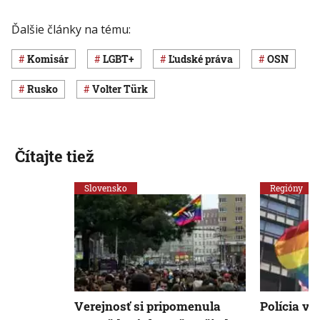
Ďalšie články na tému:
komisár
LGBT+
ľudské práva
OSN
Rusko
Volter Türk
Čítajte tiež
Slovensko
Regióny
Verejnosť si pripomenula
Polícia vy