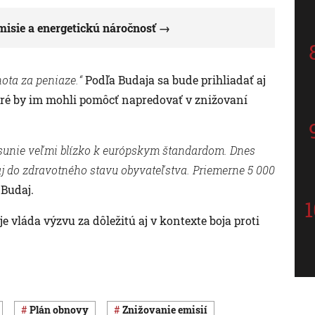
isie a energetickú náročnosť
ota za peniaze.“
Podľa Budaja sa bude prihliadať aj
ktoré by im mohli pomôcť napredovať v znižovaní
sunie veľmi blízko k európskym štandardom. Dnes
 do zdravotného stavu obyvateľstva. Priemerne 5 000
Budaj.
e vláda výzvu za dôležitú aj v kontexte boja proti
plán obnovy
znižovanie emisií