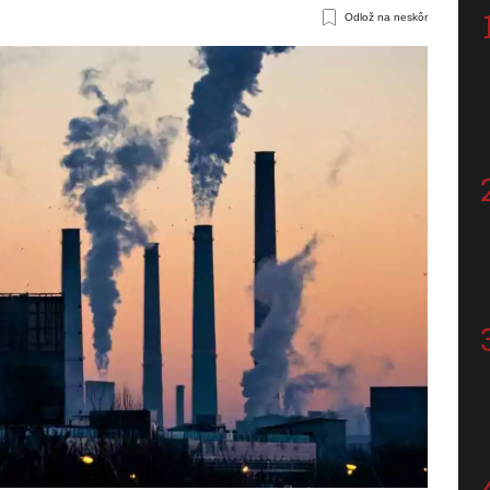
Odlož na neskôr