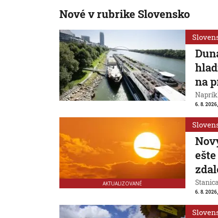
Nové v rubrike Slovensko
Sloven
Duna
hlad
na p
Naprík
6. 8. 2026
Sloven
Nový
ešte
zdal
Stanic
AKTUALIZOVANÉ
6. 8. 2026
Sloven