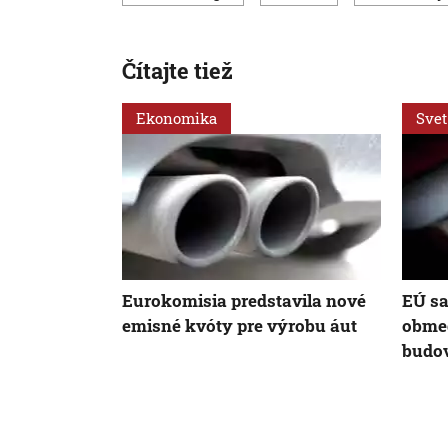
Čítajte tiež
Ekonomika
Svet
Eurokomisia predstavila nové
EÚ sa
emisné kvóty pre výrobu áut
obmed
budov