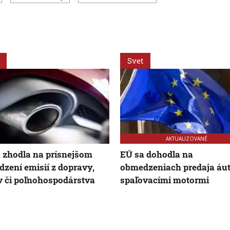
Svet
AKTUALIZOVANÉ
 zhodla na prísnejšom
EÚ sa dohodla na
zení emisií z dopravy,
obmedzeniach predaja áut
 či poľnohospodárstva
spaľovacími motormi