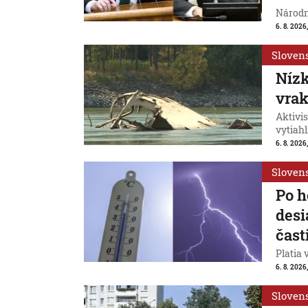
Národn
6. 8. 2026,
Sloven
Nízk
vrak
Aktivis
vytiahl
6. 8. 2026,
Sloven
Po h
desi
čast
Platia 
6. 8. 2026,
Sloven