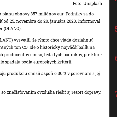
Foto: Unsplash
a plánu obnovy 357 miliónov eur. Podniky sa do
ť od 25. novembra do 20. januára 2023. Informoval
er (OĽANO).
ĽANO) vysvetlil, že týmto chce vláda dosiahnuť
ntných ton CO. Ide o historicky najväčší balík na
ch producentov emisií, teda tých podnikov, pre ktoré
rie spadajú podľa európskych kritérií.
voju produkciu emisií aspoň o 30 % v porovnaní s jej
 so znečisťovaním ovzdušia riešiť aj rezort dopravy,