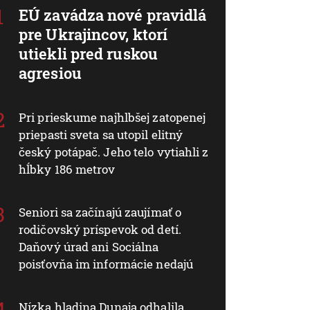
EÚ zavádza nové pravidlá
pre Ukrajincov, ktorí
utiekli pred ruskou
agresiou
Pri prieskume najhlbšej zatopenej
priepasti sveta sa utopil elitný
český potápač. Jeho telo vytiahli z
hĺbky 186 metrov
Seniori sa začínajú zaujímať o
rodičovský príspevok od detí.
Daňový úrad ani Sociálna
poisťovňa im informácie nedajú
Nízka hladina Dunaja odhalila