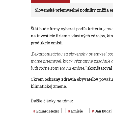
Slovenské priemyselné podniky znížia em
Štát bude firmy vyberať podľa kritéria
„hodn
na investície firiem z vlastných zdrojov, 
produkcie emisií.
„Dekarbonizáciou sa slovenský priemysel po
máme priemysel, ktorý významne zasahuje aj
ľudí ročne zomiera na emisie,“
skonštatoval 
Okrem
ochrany zdravia obyvateľov
považuj
klimatickej zmene.
Ďalšie články na tému:
Eduard Heger
Emisie
Ján Budaj