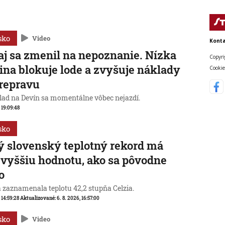
sko
Video
Konta
j sa zmenil na nepoznanie. Nízka
Copyri
ina blokuje lode a zvyšuje náklady
Cookie
repravu
lad na Devín sa momentálne vôbec nejazdí.
, 19:09:48
sko
 slovenský teplotný rekord má
 vyššiu hodnotu, ako sa pôvodne
o
a zaznamenala teplotu 42,2 stupňa Celzia.
, 14:59:28
Aktualizované:
6. 8. 2026, 16:57:00
sko
Video