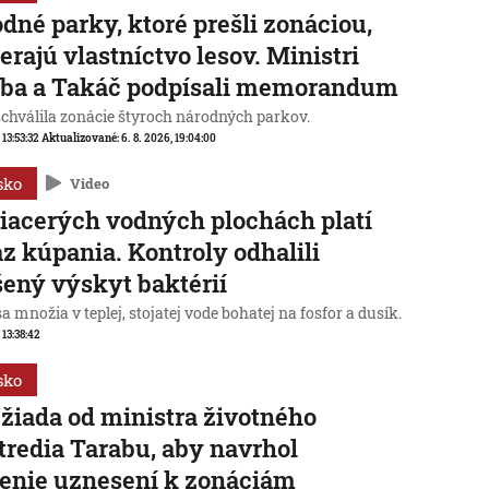
dné parky, ktoré prešli zonáciou,
erajú vlastníctvo lesov. Ministri
aba a Takáč podpísali memorandum
schválila zonácie štyroch národných parkov.
 13:53:32
Aktualizované:
6. 8. 2026, 19:04:00
sko
Video
iacerých vodných plochách platí
z kúpania. Kontroly odhalili
ený výskyt baktérií
sa množia v teplej, stojatej vode bohatej na fosfor a dusík.
 13:38:42
sko
žiada od ministra životného
tredia Tarabu, aby navrhol
enie uznesení k zonáciám