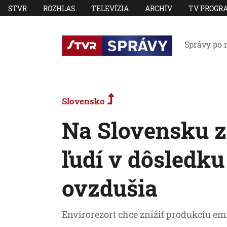
STVR
ROZHLAS
TELEVÍZIA
ARCHÍV
TV PROGR
Správy po 
Slovensko
Na Slovensku z
ľudí v dôsledku
ovzdušia
Envirorezort chce znížiť produkciu emi