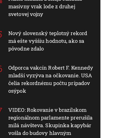
masívny vrak lode z druhej
svetovej vojny
Nový slovenský teplotný rekord
má ešte vyššiu hodnotu, ako sa
pôvodne zdalo
Odporca vakcín Robert F. Kennedy
mladší vyzýva na očkovanie. USA
čelia rekordnému počtu prípadov
osýpok
VIDEO: Rokovanie v brazílskom
regionálnom parlamente prerušila
milá návšteva. Skupinka kapybár
vošla do budovy hlavným