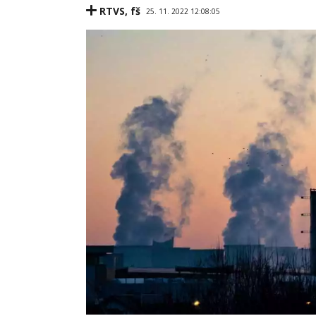
RTVS
,
fš
25. 11. 2022 12:08:05