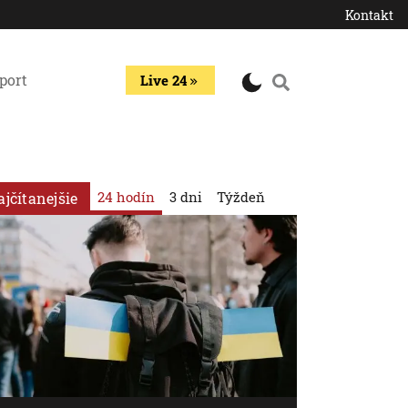
Kontakt
port
Live 24
24 hodín
3 dni
Týždeň
ajčítanejšie