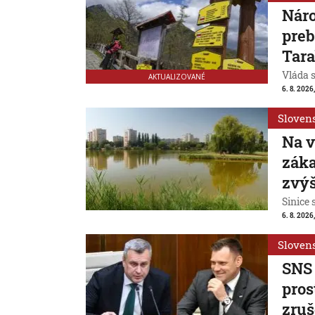
Náro
preb
Tar
Vláda 
AKTUALIZOVANÉ
6. 8. 2026,
Sloven
Na v
záka
zvýš
Sinice 
6. 8. 2026,
Sloven
SNS 
pros
zruš