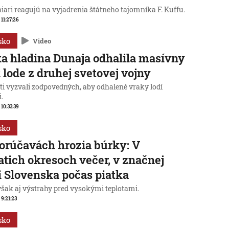
iari reagujú na vyjadrenia štátneho tajomníka F. Kuffu.
 11:27:26
sko
Video
a hladina Dunaja odhalila masívny
 lode z druhej svetovej vojny
ti vyzvali zodpovedných, aby odhalené vraky lodí
i.
 10:33:39
sko
orúčavách hrozia búrky: V
atich okresoch večer, v značnej
i Slovenska počas piatka
však aj výstrahy pred vysokými teplotami.
 9:21:23
sko