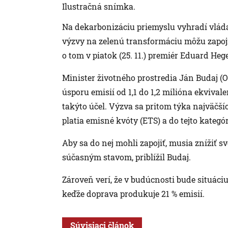
Ilustračná snímka.
Na dekarbonizáciu priemyslu vyhradí vlád
výzvy na zelenú transformáciu môžu zapoji
o tom v piatok (25. 11.) premiér Eduard Heg
Minister životného prostredia Ján Budaj (O
úsporu emisií od 1,1 do 1,2 milióna ekvivale
takýto účel. Výzva sa pritom týka najväčší
platia emisné kvóty (ETS) a do tejto kategó
Aby sa do nej mohli zapojiť, musia znížiť s
súčasným stavom, priblížil Budaj.
Zároveň verí, že v budúcnosti bude situáciu
keďže doprava produkuje 21 % emisií.
Súvisiaci článok