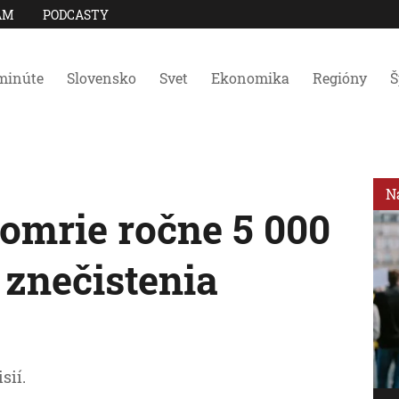
AM
PODCASTY
minúte
Slovensko
Svet
Ekonomika
Regióny
Š
N
omrie ročne 5 000
 znečistenia
sií.