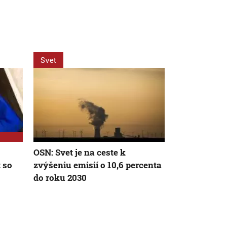
Svet
Slovensko
OSN: Svet je na ceste k
Slovenské p
 so
zvýšeniu emisií o 10,6 percenta
znížia emisi
do roku 2030
náročnosť