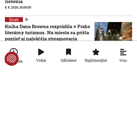
riešenia
8. 8. 2026, 10:00:00
Svet
Kniha Dana Browna rozprúdila v Prahe
literárny turizmus. Na miesta sa prišla
pozrieť aj najväčšia streamovacia
služba
8. 8. 2026, 9:00:00
Viac
Videá
Odložené
Najčítanejšie
Po minúte
Svet
Na Sicílii končia turistami obľúbené
konské povozy. Po rokoch kritiky za
hrozné podmienky sa stratia z ulíc
8. 8. 2026, 8:00:00
Svet
Brno ukrýva pod zemou tajomný
zážitkový labyrint. My sme sa doň išli
pozrieť s kamerou
8. 8. 2026, 7:00:00