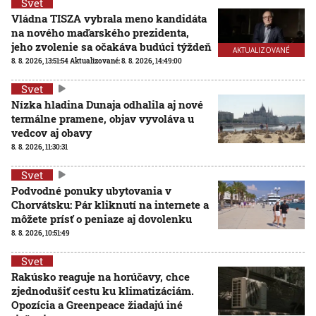
Svet
Vládna TISZA vybrala meno kandidáta
na nového maďarského prezidenta,
jeho zvolenie sa očakáva budúci týždeň
AKTUALIZOVANÉ
8. 8. 2026, 13:51:54
Aktualizované:
8. 8. 2026, 14:49:00
Svet
Nízka hladina Dunaja odhalila aj nové
termálne pramene, objav vyvoláva u
vedcov aj obavy
8. 8. 2026, 11:30:31
Svet
Podvodné ponuky ubytovania v
Chorvátsku: Pár kliknutí na internete a
môžete prísť o peniaze aj dovolenku
8. 8. 2026, 10:51:49
Svet
Rakúsko reaguje na horúčavy, chce
zjednodušiť cestu ku klimatizáciám.
Opozícia a Greenpeace žiadajú iné