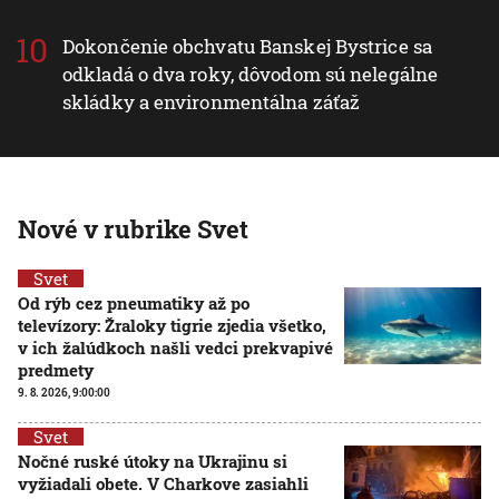
Dokončenie obchvatu Banskej Bystrice sa
odkladá o dva roky, dôvodom sú nelegálne
skládky a environmentálna záťaž
Nové v rubrike Svet
Svet
Od rýb cez pneumatiky až po
televízory: Žraloky tigrie zjedia všetko,
v ich žalúdkoch našli vedci prekvapivé
predmety
9. 8. 2026, 9:00:00
Svet
Nočné ruské útoky na Ukrajinu si
vyžiadali obete. V Charkove zasiahli