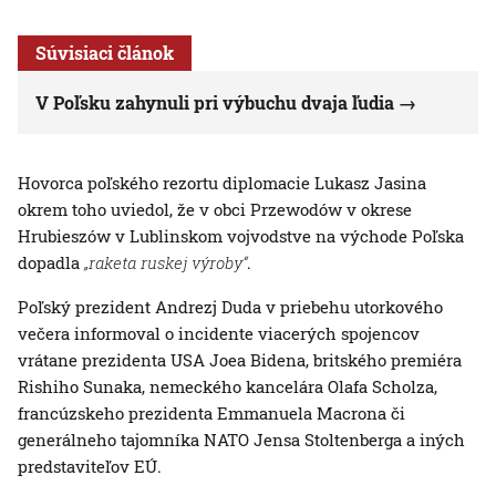
Súvisiaci článok
V Poľsku zahynuli pri výbuchu dvaja ľudia
Hovorca poľského rezortu diplomacie Lukasz Jasina
okrem toho uviedol, že v obci Przewodów v okrese
Hrubieszów v Lublinskom vojvodstve na východe Poľska
dopadla
„raketa ruskej výroby“
.
Poľský prezident Andrezj Duda v priebehu utorkového
večera informoval o incidente viacerých spojencov
vrátane prezidenta USA Joea Bidena, britského premiéra
Rishiho Sunaka, nemeckého kancelára Olafa Scholza,
francúzskeho prezidenta Emmanuela Macrona či
generálneho tajomníka NATO Jensa Stoltenberga a iných
predstaviteľov EÚ.