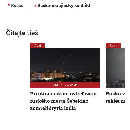
Rusko
rusko-ukrajinský konflikt
Čítajte tiež
Svet
Svet
AKTUALIZOVANÉ
Pri ukrajinskom ostreľovaní
Rusko vyp
ruského mesta Šebekino
rakiet na 
zomreli štyria ľudia