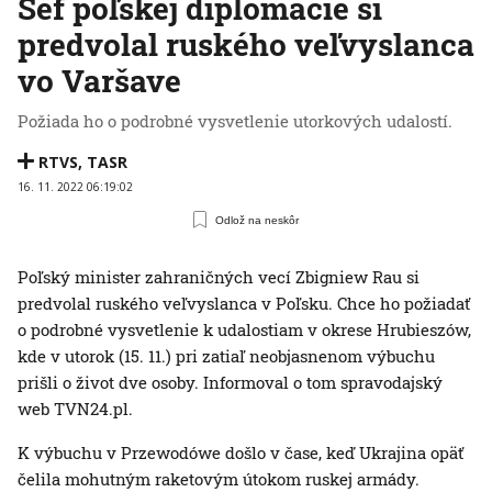
Šéf poľskej diplomacie si
predvolal ruského veľvyslanca
vo Varšave
Požiada ho o podrobné vysvetlenie utorkových udalostí.
RTVS
,
TASR
16. 11. 2022 06:19:02
Odlož na neskôr
Poľský minister zahraničných vecí Zbigniew Rau si
predvolal ruského veľvyslanca v Poľsku. Chce ho požiadať
o podrobné vysvetlenie k udalostiam v okrese Hrubieszów,
kde v utorok (15. 11.) pri zatiaľ neobjasnenom výbuchu
prišli o život dve osoby. Informoval o tom spravodajský
web TVN24.pl.
K výbuchu v Przewodówe došlo v čase, keď Ukrajina opäť
čelila mohutným raketovým útokom ruskej armády.