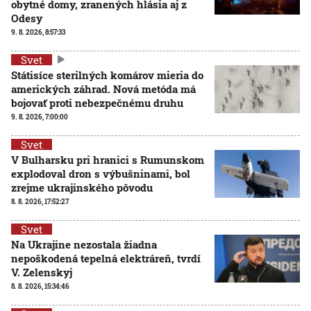
obytné domy, zranených hlásia aj z
Odesy
9. 8. 2026, 8:57:33
Svet
Státisíce sterilných komárov mieria do
amerických záhrad. Nová metóda má
bojovať proti nebezpečnému druhu
9. 8. 2026, 7:00:00
Svet
V Bulharsku pri hranici s Rumunskom
explodoval dron s výbušninami, bol
zrejme ukrajinského pôvodu
8. 8. 2026, 17:52:27
Svet
Na Ukrajine nezostala žiadna
nepoškodená tepelná elektráreň, tvrdí
V. Zelenskyj
8. 8. 2026, 15:34:46