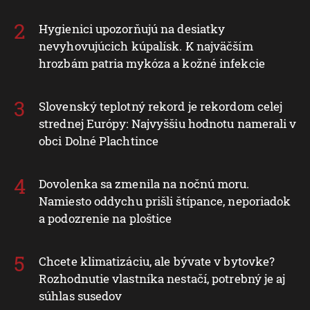
Hygienici upozorňujú na desiatky
nevyhovujúcich kúpalísk. K najväčším
hrozbám patria mykóza a kožné infekcie
Slovenský teplotný rekord je rekordom celej
strednej Európy: Najvyššiu hodnotu namerali v
obci Dolné Plachtince
Dovolenka sa zmenila na nočnú moru.
Namiesto oddychu prišli štípance, neporiadok
a podozrenie na ploštice
Chcete klimatizáciu, ale bývate v bytovke?
Rozhodnutie vlastníka nestačí, potrebný je aj
súhlas susedov