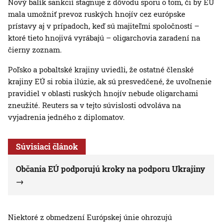
Nový balík sankcií stagnuje z dôvodu sporu o tom, či by EÚ
mala umožniť prevoz ruských hnojív cez európske
prístavy aj v prípadoch, keď sú majiteľmi spoločností –
ktoré tieto hnojivá vyrábajú – oligarchovia zaradení na
čierny zoznam.
Poľsko a pobaltské krajiny uviedli, že ostatné členské
krajiny EÚ si robia ilúzie, ak sú presvedčené, že uvoľnenie
pravidiel v oblasti ruských hnojív nebude oligarchami
zneužité. Reuters sa v tejto súvislosti odvoláva na
vyjadrenia jedného z diplomatov.
Súvisiaci článok
Občania EÚ podporujú kroky na podporu Ukrajiny
Niektoré z obmedzení Európskej únie ohrozujú