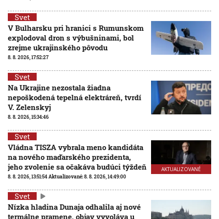
Svet
V Bulharsku pri hranici s Rumunskom
explodoval dron s výbušninami, bol
zrejme ukrajinského pôvodu
8. 8. 2026, 17:52:27
Svet
Na Ukrajine nezostala žiadna
nepoškodená tepelná elektráreň, tvrdí
V. Zelenskyj
8. 8. 2026, 15:34:46
Svet
Vládna TISZA vybrala meno kandidáta
na nového maďarského prezidenta,
jeho zvolenie sa očakáva budúci týždeň
AKTUALIZOVANÉ
8. 8. 2026, 13:51:54
Aktualizované:
8. 8. 2026, 14:49:00
Svet
Nízka hladina Dunaja odhalila aj nové
termálne pramene, objav vyvoláva u