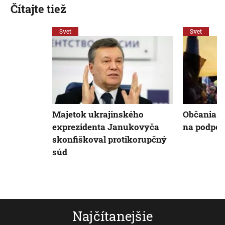
Čítajte tiež
Svet
Svet
Majetok ukrajinského
Občania E
exprezidenta Janukovyča
na podpor
skonfiškoval protikorupčný
súd
Najčítanejšie