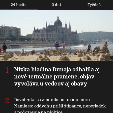
24 hodín
3 dni
Týždeň
Nízka hladina Dunaja odhalila aj
nové termálne pramene, objav
vyvoláva u vedcov aj obavy
Dovolenka sa zmenila na nočnú moru.
Namiesto oddychu prišli štípance, neporiadok
a podozrenie na ploštice