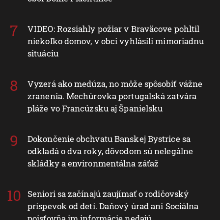
VIDEO: Rozsiahly požiar v Braväcove pohltil
niekoľko domov, v obci vyhlásili mimoriadnu
situáciu
Vyzerá ako medúza, no môže spôsobiť vážne
zranenia. Mechúrovka portugalská zatvára
pláže vo Francúzsku aj Španielsku
Dokončenie obchvatu Banskej Bystrice sa
odkladá o dva roky, dôvodom sú nelegálne
skládky a environmentálna záťaž
Seniori sa začínajú zaujímať o rodičovský
príspevok od detí. Daňový úrad ani Sociálna
poisťovňa im informácie nedajú