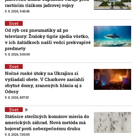
rastúcim rizikom jadrovej vojny
9. 8. 2026, 9:46:56
Svet
Od rýb cez pneumatiky až po
televízory: Žraloky tigrie zjedia všetko,
v ich žalúdkoch našli vedci prekvapivé
predmety
9. 8. 2026, 9:00:00
Svet
Nočné ruské útoky na Ukrajinu si
vyžiadali obete. V Charkove zasiahli
obytné domy, zranených hlásia aj z
Odesy
9. 8. 2026, 8:57:33
Svet
Státisíce sterilných komárov mieria do
amerických záhrad. Nová metóda má
bojovať proti nebezpečnému druhu
9. 8. 2026, 7:00:00