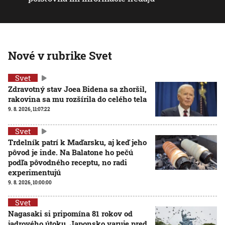
Nové v rubrike Svet
Svet
Zdravotný stav Joea Bidena sa zhoršil,
rakovina sa mu rozšírila do celého tela
9. 8. 2026, 11:07:22
Svet
Trdelník patrí k Maďarsku, aj keď jeho
pôvod je inde. Na Balatone ho pečú
podľa pôvodného receptu, no radi
experimentujú
9. 8. 2026, 10:00:00
Svet
Nagasaki si pripomína 81 rokov od
jadrového útoku. Japonsko varuje pred