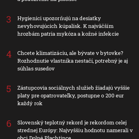
Hygienici upozorňujú na desiatky
nevyhovujúcich kúpalísk. K najväčším
hrozbám patria mykóza a kožné infekcie
Chcete klimatizáciu, ale bývate v bytovke?
Rozhodnutie vlastníka nestačí, potrebný je aj
súhlas susedov
Zástupcovia sociálnych služieb žiadajú vyššie
platy pre opatrovateľky, postupne o 200 eur
každý rok
Slovenský teplotný rekord je rekordom celej
strednej Európy: Najvyššiu hodnotu namerali v
obci Dolné Plachtince