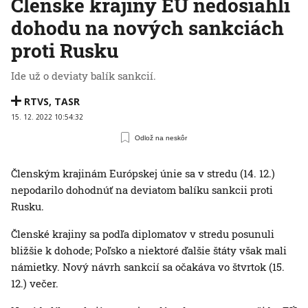
Členské krajiny EÚ nedosiahli
dohodu na nových sankciách
proti Rusku
Ide už o deviaty balík sankcií.
RTVS
,
TASR
15. 12. 2022 10:54:32
Odlož na neskôr
Členským krajinám Európskej únie sa v stredu (14. 12.)
nepodarilo dohodnúť na deviatom balíku sankcii proti
Rusku.
Členské krajiny sa podľa diplomatov v stredu posunuli
bližšie k dohode; Poľsko a niektoré ďalšie štáty však mali
námietky. Nový návrh sankcií sa očakáva vo štvrtok (15.
12.) večer.