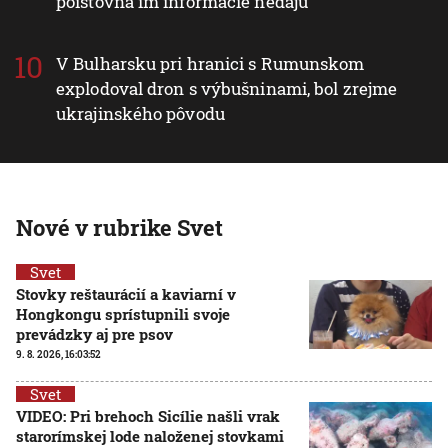
poisťovňa im informácie nedajú
V Bulharsku pri hranici s Rumunskom
explodoval dron s výbušninami, bol zrejme
ukrajinského pôvodu
Nové v rubrike Svet
Svet
Stovky reštaurácií a kaviarní v
Hongkongu sprístupnili svoje
prevádzky aj pre psov
9. 8. 2026, 16:03:52
Svet
VIDEO: Pri brehoch Sicílie našli vrak
starorímskej lode naloženej stovkami