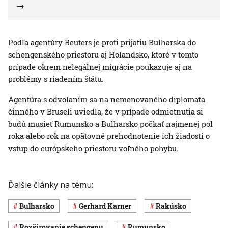
Podľa agentúry Reuters je proti prijatiu Bulharska do
schengenského priestoru aj Holandsko, ktoré v tomto
prípade okrem nelegálnej migrácie poukazuje aj na
problémy s riadením štátu.
Agentúra s odvolaním sa na nemenovaného diplomata
činného v Bruseli uviedla, že v prípade odmietnutia si
budú musieť Rumunsko a Bulharsko počkať najmenej pol
roka alebo rok na opätovné prehodnotenie ich žiadosti o
vstup do európskeho priestoru voľného pohybu.
Ďalšie články na tému:
Bulharsko
Gerhard Karner
Rakúsko
rozširovanie schengenu
Rumunsko