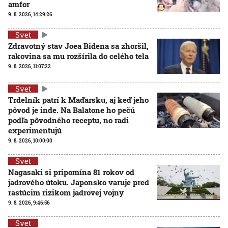
amfor
9. 8. 2026, 14:29:26
Svet
Zdravotný stav Joea Bidena sa zhoršil,
rakovina sa mu rozšírila do celého tela
9. 8. 2026, 11:07:22
Svet
Trdelník patrí k Maďarsku, aj keď jeho
pôvod je inde. Na Balatone ho pečú
podľa pôvodného receptu, no radi
experimentujú
9. 8. 2026, 10:00:00
Svet
Nagasaki si pripomína 81 rokov od
jadrového útoku. Japonsko varuje pred
rastúcim rizikom jadrovej vojny
9. 8. 2026, 9:46:56
Svet