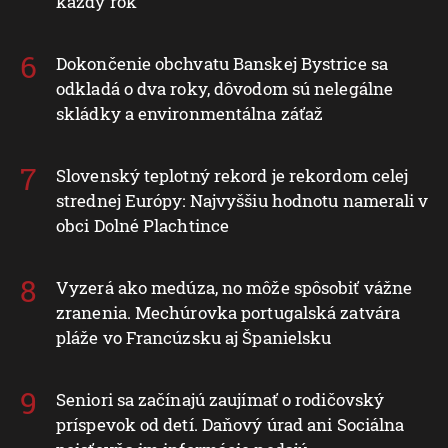
každý rok
Dokončenie obchvatu Banskej Bystrice sa
odkladá o dva roky, dôvodom sú nelegálne
skládky a environmentálna záťaž
Slovenský teplotný rekord je rekordom celej
strednej Európy: Najvyššiu hodnotu namerali v
obci Dolné Plachtince
Vyzerá ako medúza, no môže spôsobiť vážne
zranenia. Mechúrovka portugalská zatvára
pláže vo Francúzsku aj Španielsku
Seniori sa začínajú zaujímať o rodičovský
príspevok od detí. Daňový úrad ani Sociálna