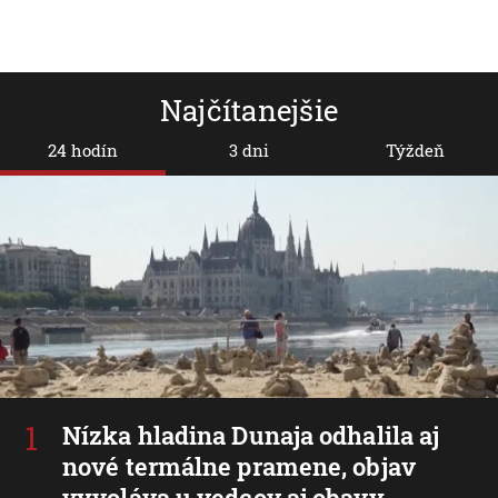
Najčítanejšie
24 hodín
3 dni
Týždeň
Nízka hladina Dunaja odhalila aj
nové termálne pramene, objav
vyvoláva u vedcov aj obavy