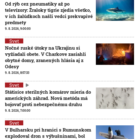
Od rýb cez pneumatiky až po
televízory: Žraloky tigrie zjedia všetko,
v ich žalúdkoch našli vedci prekvapivé
predmety
9. 8. 2026, 9:00:00
Svet
Nočné ruské útoky na Ukrajinu si
vyžiadali obete. V Charkove zasiahli
obytné domy, zranených hlásia aj z
Odesy
9. 8. 2026, 8:57:33
Svet
Státisíce sterilných komárov mieria do
amerických záhrad. Nová metóda má
bojovať proti nebezpečnému druhu
9. 8. 2026, 7:00:00
Svet
V Bulharsku pri hranici s Rumunskom
explodoval dron s výbušninami, bol