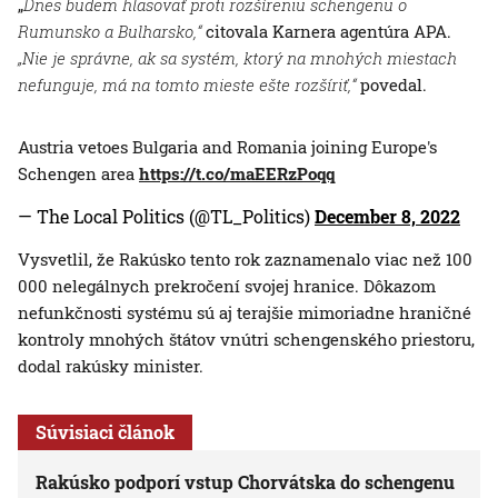
„
Dnes budem hlasovať proti rozšíreniu schengenu o
Rumunsko a Bulharsko,“
citovala Karnera agentúra APA.
„Nie je správne, ak sa systém, ktorý na mnohých miestach
nefunguje, má na tomto mieste ešte rozšíriť,“
povedal.
Austria vetoes Bulgaria and Romania joining Europe's
Schengen area
https://t.co/maEERzPoqq
— The Local Politics (@TL_Politics)
December 8, 2022
Vysvetlil, že Rakúsko tento rok zaznamenalo viac než 100
000 nelegálnych prekročení svojej hranice. Dôkazom
nefunkčnosti systému sú aj terajšie mimoriadne hraničné
kontroly mnohých štátov vnútri schengenského priestoru,
dodal rakúsky minister.
Súvisiaci článok
Rakúsko podporí vstup Chorvátska do schengenu