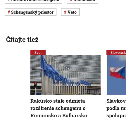
schengenský priestor
veto
Čítajte tiež
Svet
Slovensko
Rakúsko stále odmieta
Slavkovsk
rozšírenie schengenu o
podľa mini
Rumunsko a Bulharsko
spoluprác