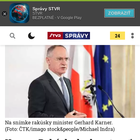
Správy STVR
ZOBRAZIŤ
STVR
BEZPLATNÉ - V Google Play
24
Na snímke rakúsky minister Gerhard Karner.
(Foto: ČTK/imago stock&people/Michael Indra)