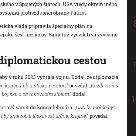
ského v Spojených štátoch. USA vtedy okrem iného
systému protivzdušnej obrany Patriot.
erická vláda pripravila špeciálny plán na
j ako šesť mesiacov. Samotný výcvik trvá zvyčajne
diplomatickou cestou
 aby v roku 2023 vyhrala vojnu. Dodal, že diplomacia
sa končí diplomatickou cestou,“
povedal.
„Každá vojna
 bojisku a za rokovacím stolom,“
dodal.
ierový samit do konca februára.
„OSN by mohla byť
aby sme robili láskavosť určitej krajine,“
povedal