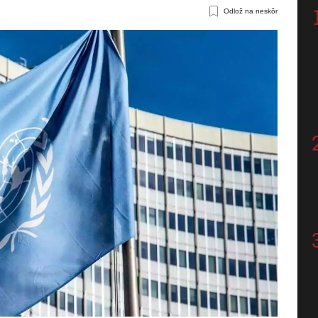
Odlož na neskôr