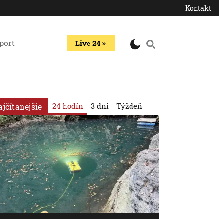
Kontakt
port
Live 24
24 hodín
3 dni
Týždeň
ajčítanejšie