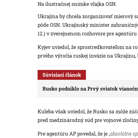
Na ilustračnej snímke vlajka OSN.
Ukrajina by chcela zorganizovať mierový s
pôde OSN. Ukrajinský minister zahraničnýc
12.) v zverejnenom rozhovore pre agentúru 
Kyjev uviedol, že sprostredkovateľom na roz
prvého výročia ruskej invázie na Ukrajinu
Súvisiaci článok
Rusko podniklo na Prvý sviatok vianočn
Kuleba však uviedol, že Rusko sa môže zúča
pred medzinárodný súd pre vojnové zločiny
Pre agentúru AP povedal, že je
„absolútne s