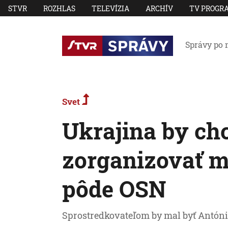
STVR
ROZHLAS
TELEVÍZIA
ARCHÍV
TV PROGR
Správy po 
Svet
Ukrajina by chc
zorganizovať m
pôde OSN
Sprostredkovateľom by mal byť Antóni