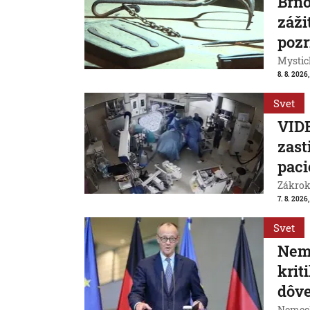
Brn
záži
pozr
Mystic
8. 8. 2026
Svet
VIDE
zast
paci
Zákrok 
7. 8. 2026,
Svet
Neme
krit
dôve
Nemeck