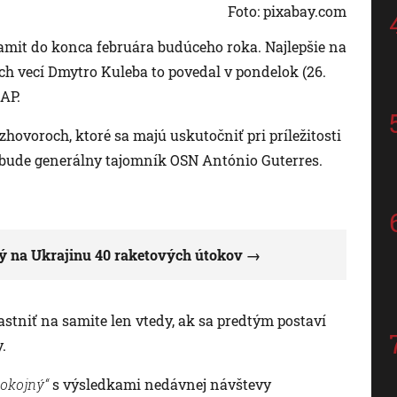
Foto: pixabay.com
amit do konca februára budúceho roka. Najlepšie na
h vecí Dmytro Kuleba to povedal v pondelok (26.
AP.
hovoroch, ktoré sa majú uskutočniť pri príležitosti
, bude generálny tajomník OSN António Guterres.
ý na Ukrajinu 40 raketových útokov
stniť na samite len vtedy, ak sa predtým postaví
.
pokojný“
s výsledkami nedávnej návštevy