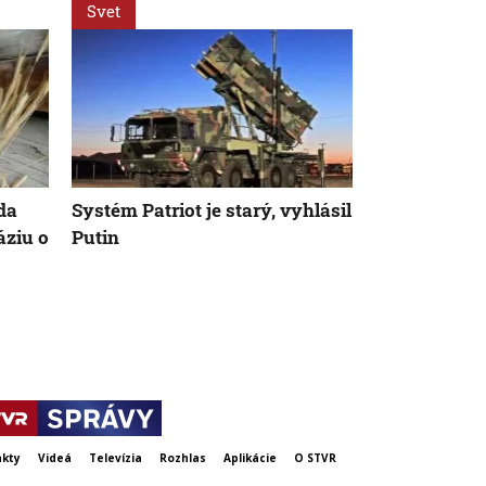
Svet
Svet
AK
da
Systém Patriot je starý, vyhlásil
USA vyzvali
áziu o
Putin
realitu a sti
Ukrajiny
kty
Videá
Televízia
Rozhlas
Aplikácie
O STVR