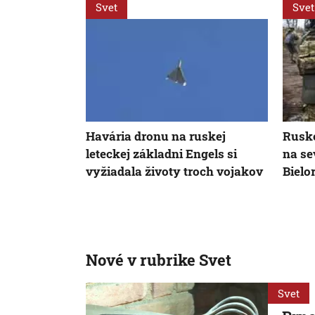
Svet
Svet
Havária dronu na ruskej
Rusko
leteckej základni Engels si
na se
vyžiadala životy troch vojakov
Bielo
Nové v rubrike Svet
Svet