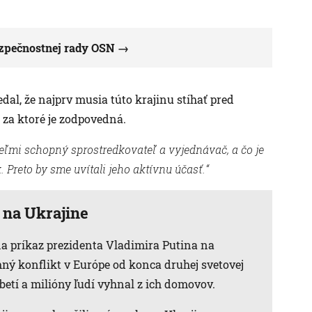
ezpečnostnej rady OSN
dal, že najprv musia túto krajinu stíhať pred
za ktoré je zodpovedná.
eľmi schopný sprostredkovateľ a vyjednávač, a čo je
. Preto by sme uvítali jeho aktívnu účasť.“
 na Ukrajine
na príkaz prezidenta Vladimira Putina na
mný konflikt v Európe od konca druhej svetovej
 obetí a milióny ľudí vyhnal z ich domovov.