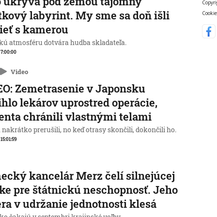
o ukrýva pod zemou tajomný
Copyri
tkový labyrint. My sme sa doň išli
Cookie
ieť s kamerou
kú atmosféru dotvára hudba skladateľa.
, 7:00:00
Video
O: Zemetrasenie v Japonsku
ihlo lekárov uprostred operácie,
enta chránili vlastnými telami
nakrátko prerušili, no keď otrasy skončili, dokončili ho.
 15:01:59
cký kancelár Merz čelí silnejúcej
ike pre štátnickú neschopnosť. Jeho
ra v udržanie jednotnosti klesá
o čakajú v septembri krajinské voľby.