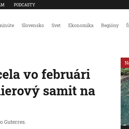
AM
PODCASTY
minúte
Slovensko
Svet
Ekonomika
Regióny
Š
N
ela vo februári
ierový samit na
o Guterres.