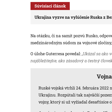
Súvisiaci článok
Ukrajina vyzve na vylúčenie Ruska z B
Na otázku, či na samit pozvú Rusko, odpove
medzinárodným súdom za vojnové zločiny, 
O úlohe Guterresa povedal:
„Ukázal sa ako v
najdôležitejšie, ako zásadový a čestný človek
Vojna
Ruské vojská vtrhli 24. februára 2022 
Ukrajinu. Rozpútali tak najväčší poze
vojny, ktorý si už vyžiadal desaťtisíce