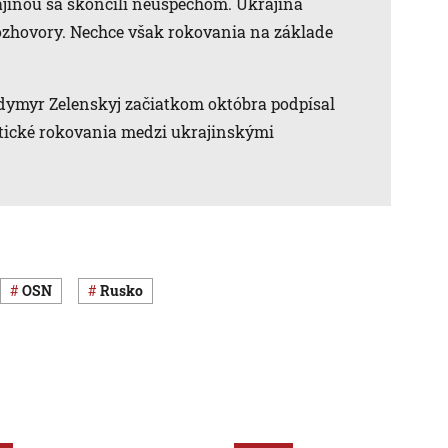
jinou sa skončili neúspechom. Ukrajina
ozhovory. Nechce však rokovania na základe
dymyr Zelenskyj začiatkom októbra podpísal
tické rokovania medzi ukrajinskými
OSN
Rusko