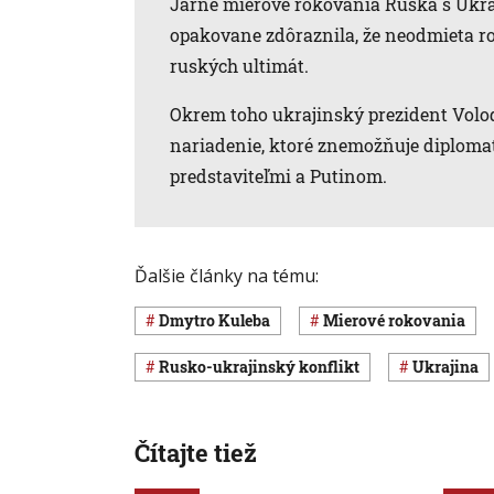
Jarné mierové rokovania Ruska s Ukra
opakovane zdôraznila, že neodmieta r
ruských ultimát.
Okrem toho ukrajinský prezident Volo
nariadenie, ktoré znemožňuje diploma
predstaviteľmi a Putinom.
Ďalšie články na tému:
Dmytro Kuleba
mierové rokovania
rusko-ukrajinský konflikt
Ukrajina
Čítajte tiež