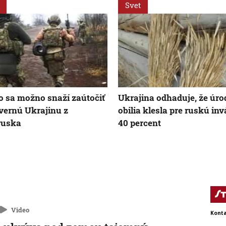
Svet
 sa možno snaží zaútočiť
Ukrajina odhaduje, že úro
vernú Ukrajinu z
obilia klesla pre ruskú inv
ruska
40 percent
Video
Konta