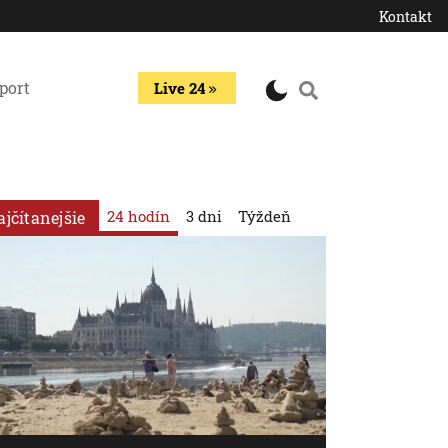
Kontakt
port
Live 24
24 hodín
3 dni
Týždeň
ajčítanejšie