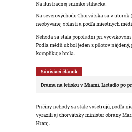
Na ilustračnej snímke stíhačka.
Na severovýchode Chorvátska sa v utorok (6.
neobývanej oblasti a podľa miestnych médií
Nehoda sa stala popoludní pri výcvikovom l
Podľa médií už bol jeden z pilotov nájdený
komplikuje hmla.
Súvisiaci článok
Dráma na letisku v Miami. Lietadlo po pri
Príčiny nehody sa stále vyšetrujú, podľa n
vyrazili aj chorvátsky minister obrany Ma
Hranj.