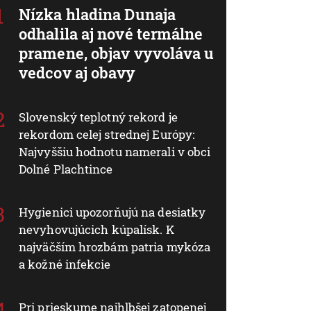
Nízka hladina Dunaja
odhalila aj nové termálne
pramene, objav vyvoláva u
vedcov aj obavy
Slovenský teplotný rekord je
rekordom celej strednej Európy:
Najvyššiu hodnotu namerali v obci
Dolné Plachtince
Hygienici upozorňujú na desiatky
nevyhovujúcich kúpalísk. K
najväčším hrozbám patria mykóza
a kožné infekcie
Pri prieskume najhlbšej zatopenej