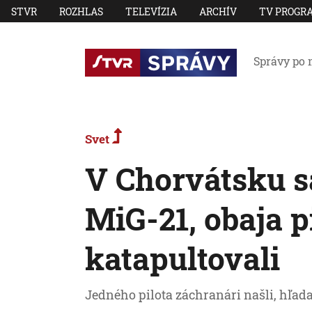
STVR
ROZHLAS
TELEVÍZIA
ARCHÍV
TV PROGR
Správy po 
Svet
V Chorvátsku sa
MiG-21, obaja pi
katapultovali
Jedného pilota záchranári našli, hľa