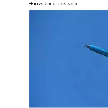
RTVS
,
ČTK
6. 12. 2022 16:38:41