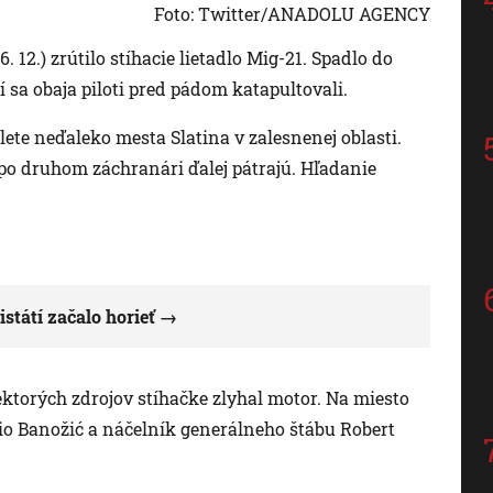
Foto: Twitter/ANADOLU AGENCY
 12.) zrútilo stíhacie lietadlo Mig-21. Spadlo do
 sa obaja piloti pred pádom katapultovali.
ete neďaleko mesta Slatina v zalesnenej oblasti.
, po druhom záchranári ďalej pátrajú. Hľadanie
státí začalo horieť
iektorých zdrojov stíhačke zlyhal motor. Na miesto
rio Banožić a náčelník generálneho štábu Robert