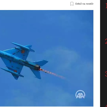
Odlož na neskôr