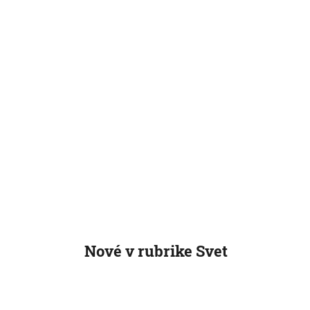
Čítajte tiež
Svet
Svet
Ruská stíhačka v septembri
Dráma
nad Čiernym morom vypustila
Lietad
raketu blízko britského lietadla