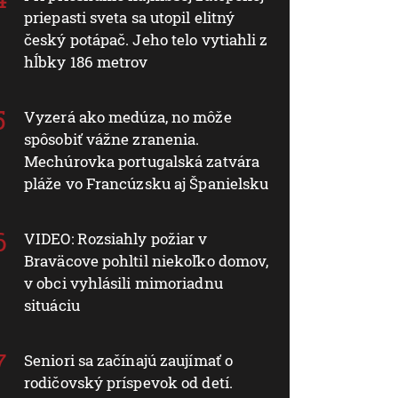
priepasti sveta sa utopil elitný
český potápač. Jeho telo vytiahli z
hĺbky 186 metrov
Vyzerá ako medúza, no môže
spôsobiť vážne zranenia.
Mechúrovka portugalská zatvára
pláže vo Francúzsku aj Španielsku
VIDEO: Rozsiahly požiar v
Braväcove pohltil niekoľko domov,
v obci vyhlásili mimoriadnu
situáciu
Seniori sa začínajú zaujímať o
rodičovský príspevok od detí.