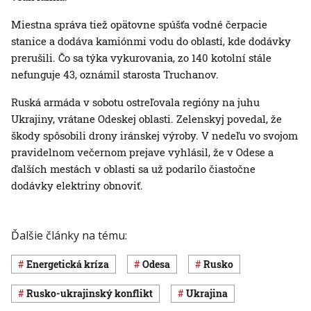
Miestna správa tiež opätovne spúšťa vodné čerpacie
stanice a dodáva kamiónmi vodu do oblastí, kde dodávky
prerušili. Čo sa týka vykurovania, zo 140 kotolní stále
nefunguje 43, oznámil starosta Truchanov.
Ruská armáda v sobotu ostreľovala regióny na juhu
Ukrajiny, vrátane Odeskej oblasti. Zelenskyj povedal, že
škody spôsobili drony iránskej výroby. V nedeľu vo svojom
pravidelnom večernom prejave vyhlásil, že v Odese a
ďalších mestách v oblasti sa už podarilo čiastočne
dodávky elektriny obnoviť.
Ďalšie články na tému:
energetická kríza
Odesa
Rusko
rusko-ukrajinský konflikt
Ukrajina