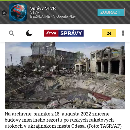
Správy STVR
ZOBRAZIŤ
STVR
BEZPLATNÉ - V Google Play
24
Na archívnej snímke z 18. augusta 2022 zničené
budovy miestneho rezortu po ruských raketových
útokoch v ukrajinskom meste Odesa.
(Foto: TASR/AP)