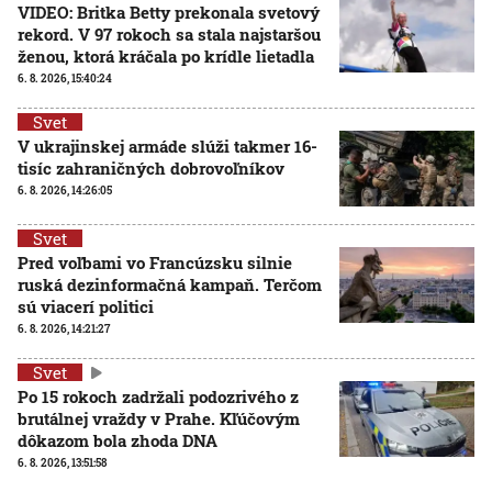
VIDEO: Britka Betty prekonala svetový
rekord. V 97 rokoch sa stala najstaršou
ženou, ktorá kráčala po krídle lietadla
6. 8. 2026, 15:40:24
Svet
V ukrajinskej armáde slúži takmer 16-
tisíc zahraničných dobrovoľníkov
6. 8. 2026, 14:26:05
Svet
Pred voľbami vo Francúzsku silnie
ruská dezinformačná kampaň. Terčom
sú viacerí politici
6. 8. 2026, 14:21:27
Svet
Po 15 rokoch zadržali podozrivého z
brutálnej vraždy v Prahe. Kľúčovým
dôkazom bola zhoda DNA
6. 8. 2026, 13:51:58