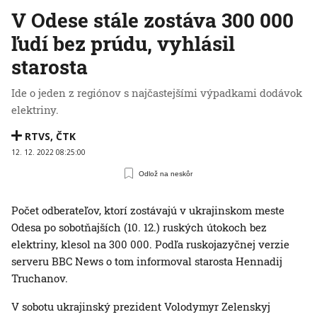
V Odese stále zostáva 300 000
ľudí bez prúdu, vyhlásil
starosta
Ide o jeden z regiónov s najčastejšími výpadkami dodávok
elektriny.
RTVS
,
ČTK
12. 12. 2022 08:25:00
Odlož na neskôr
Počet odberateľov, ktorí zostávajú v ukrajinskom meste
Odesa po sobotňajších (10. 12.) ruských útokoch bez
elektriny, klesol na 300 000. Podľa ruskojazyčnej verzie
serveru BBC News o tom informoval starosta Hennadij
Truchanov.
V sobotu ukrajinský prezident Volodymyr Zelenskyj