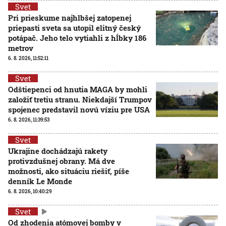
Svet
Pri prieskume najhlbšej zatopenej
priepasti sveta sa utopil elitný český
potápač. Jeho telo vytiahli z hĺbky 186
metrov
6. 8. 2026, 11:52:11
Svet
Odštiepenci od hnutia MAGA by mohli
založiť tretiu stranu. Niekdajší Trumpov
spojenec predstavil novú víziu pre USA
6. 8. 2026, 11:39:53
Svet
Ukrajine dochádzajú rakety
protivzdušnej obrany. Má dve
možnosti, ako situáciu riešiť, píše
denník Le Monde
6. 8. 2026, 10:40:29
Svet
Od zhodenia atómovej bomby v