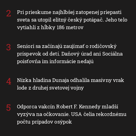
Pri prieskume najhlbšej zatopenej priepasti
sveta sa utopil elitný český potápač. Jeho telo
vytiahli z hĺbky 186 metrov
Seniori sa začínajú zaujímať o rodičovský
príspevok od detí. Daňový úrad ani Sociálna
poisťovňa im informácie nedajú
Nízka hladina Dunaja odhalila masívny vrak
lode z druhej svetovej vojny
Odporca vakcín Robert F. Kennedy mladší
vyzýva na očkovanie. USA čelia rekordnému
počtu prípadov osýpok