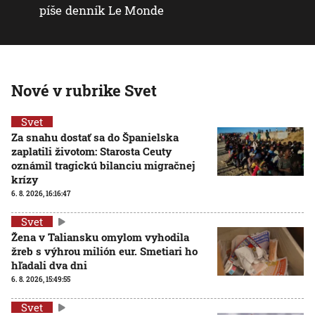
píše denník Le Monde
Nové v rubrike Svet
Svet
Za snahu dostať sa do Španielska
zaplatili životom: Starosta Ceuty
oznámil tragickú bilanciu migračnej
krízy
6. 8. 2026, 16:16:47
Svet
Žena v Taliansku omylom vyhodila
žreb s výhrou milión eur. Smetiari ho
hľadali dva dni
6. 8. 2026, 15:49:55
Svet