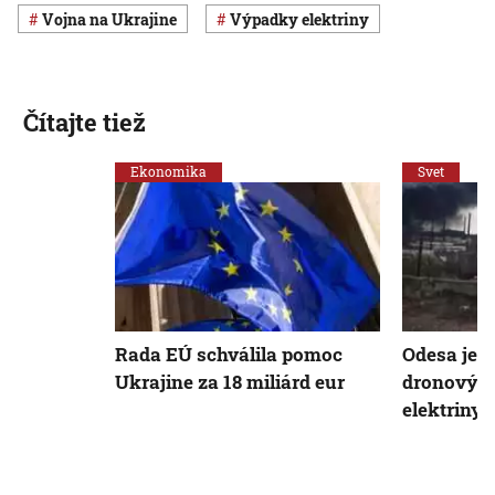
vojna na Ukrajine
výpadky elektriny
Čítajte tiež
Ekonomika
Svet
Rada EÚ schválila pomoc
Odesa je 
Ukrajine za 18 miliárd eur
dronových
elektriny