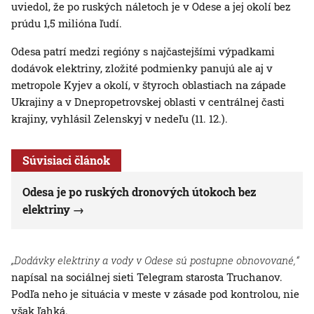
uviedol, že po ruských náletoch je v Odese a jej okolí bez
prúdu 1,5 milióna ľudí.
Odesa patrí medzi regióny s najčastejšími výpadkami
dodávok elektriny, zložité podmienky panujú ale aj v
metropole Kyjev a okolí, v štyroch oblastiach na západe
Ukrajiny a v Dnepropetrovskej oblasti v centrálnej časti
krajiny, vyhlásil Zelenskyj v nedeľu (11. 12.).
Súvisiaci článok
Odesa je po ruských dronových útokoch bez
elektriny
„Dodávky elektriny a vody v Odese sú postupne obnovované,“
napísal na sociálnej sieti Telegram starosta Truchanov.
Podľa neho je situácia v meste v zásade pod kontrolou, nie
však ľahká.