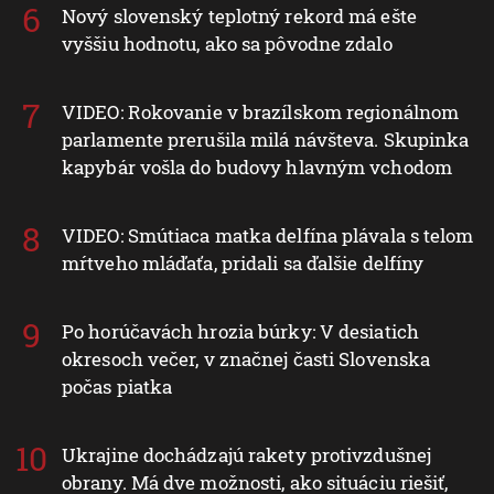
Nový slovenský teplotný rekord má ešte
vyššiu hodnotu, ako sa pôvodne zdalo
VIDEO: Rokovanie v brazílskom regionálnom
parlamente prerušila milá návšteva. Skupinka
kapybár vošla do budovy hlavným vchodom
VIDEO: Smútiaca matka delfína plávala s telom
mŕtveho mláďaťa, pridali sa ďalšie delfíny
Po horúčavách hrozia búrky: V desiatich
okresoch večer, v značnej časti Slovenska
počas piatka
Ukrajine dochádzajú rakety protivzdušnej
obrany. Má dve možnosti, ako situáciu riešiť,