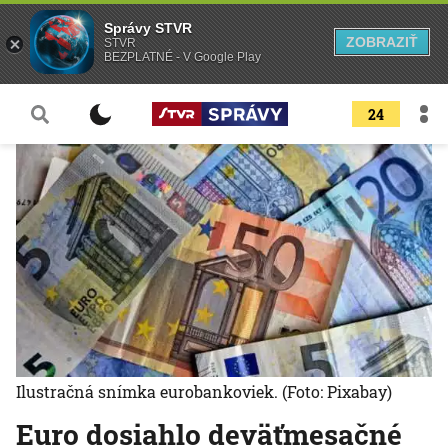
Správy STVR
ZOBRAZIŤ
STVR
BEZPLATNÉ - V Google Play
24
Ilustračná snímka eurobankoviek.
(Foto: Pixabay)
Euro dosiahlo deväťmesačné