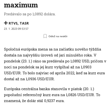
maximum
Predávalo sa po 1,0892 dolára.
RTVS
,
TASR
23. 1. 2023 09:53:57
Odlož na neskôr
Spoločná európska mena sa na začiatku nového týždňa
dostala na najvyššiu úroveň od jari minulého roka. V
pondelok (23. 1.) ráno sa predávala po 1,0892 USD, pričom v
noci na pondelok sa jej kurz vyšplhal až na 1,0903
USD/EUR. To bolo najviac od apríla 2022, keď sa kurz eura
dostal až na 1,0936 USD/EUR.
Európska centrálna banka stanovila v piatok (20. 1.)
popoludní referenčný kurz eura na 1,0826 USD/EUR. To
znamená, že dolár stál 0,9237 eura.