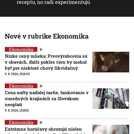
receptu, no radi experimentujú
Nové v rubrike Ekonomika
Ekonomika
Nízke ceny mlieka: Prvovýrobcovia sú
v obavách, ďalší pokles cien by mohol
byť pre niektoré chovy likvidačný
9. 8. 2026, 15:16:03
Ekonomika
Cena nafty naďalej rastie, tankovanie v
susedných krajinách sa Slovákom
neoplatí
9. 8. 2026, 13:18:31
Ekonomika
Extrémne horúčavy ohrozujú nielen