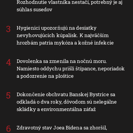
Rozhodnutie vlastníka nestačí, potrebný je aj
súhlas susedov
Hygienici upozorňujú na desiatky
nevyhovujúcich kúpalísk. K najväčším
hrozbám patria mykóza a kožné infekcie
Dovolenka sa zmenila na nočnú moru.
Namiesto oddychu prišli štípance, neporiadok
a podozrenie na ploštice
Dokončenie obchvatu Banskej Bystrice sa
odkladá o dva roky, dôvodom sú nelegálne
skládky a environmentálna záťaž
Zdravotný stav Joea Bidena sa zhoršil,