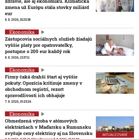
zdravie, ale aj ekonomiku. Klimatická
zmena už Európu stála stovky miliárd
eur
8. 8. 2026, 15:25:38
Ekonomika
Zástupcovia sociálnych služieb žiadajú
vyššie platy pre opatrovateľky,
postupne o 200 eur každý rok
8. 8. 2026, 13:37:11
Ekonomika
Firmy čaká drahší štart aj vyššie
pokuty: Opozícia kritizuje zmeny v
obchodnom registri, rezort
spravodlivosti ich obhajuje
7. 8. 2026, 19:25:26
Ekonomika
Obmedzená výroba v atómových
elektrárňach v Maďarsku a Rumunsku
zvyšuje ceny elektriny aj na Slovensku
AKTUALIZOVANÉ