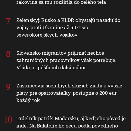
rakovina sa mu rozšírila do celého tela
Zelenskyj: Rusko a KĽDR chystajú nasadiť do
vojny proti Ukrajine až 50-tisíc
severokórejských vojakov
Slovensko migrantov prijímať nechce,
zahraničných pracovníkov však potrebuje.
Vláda pripúšťa ich ďalší nábor
Zástupcovia sociálnych služieb žiadajú vyššie
platy pre opatrovateľky, postupne o 200 eur
každý rok
Trdelník patrí k Maďarsku, aj keď jeho pôvod je
inde. Na Balatone ho pečú podľa pôvodného