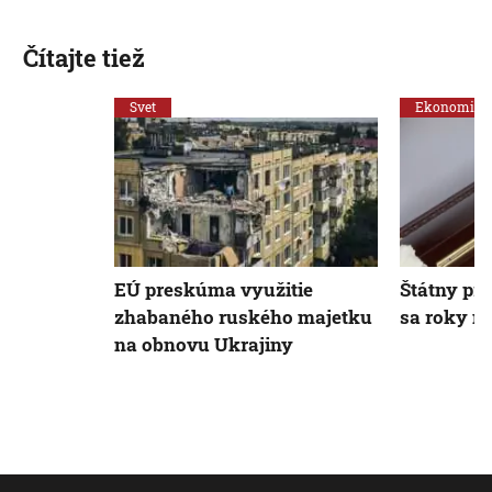
Čítajte tiež
Svet
Ekonomika
EÚ preskúma využitie
Štátny pr
zhabaného ruského majetku
sa roky n
na obnovu Ukrajiny