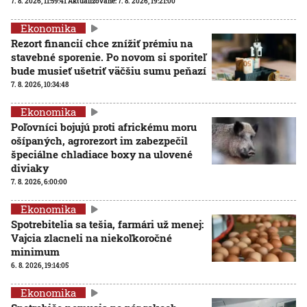
7. 8. 2026, 11:59:41
Aktualizované:
7. 8. 2026, 19:21:00
Ekonomika
Rezort financií chce znížiť prémiu na
stavebné sporenie. Po novom si sporiteľ
bude musieť ušetriť väčšiu sumu peňazí
7. 8. 2026, 10:34:48
Ekonomika
Poľovníci bojujú proti africkému moru
ošípaných, agrorezort im zabezpečil
špeciálne chladiace boxy na ulovené
diviaky
7. 8. 2026, 6:00:00
Ekonomika
Spotrebitelia sa tešia, farmári už menej:
Vajcia zlacneli na niekoľkoročné
minimum
6. 8. 2026, 19:14:05
Ekonomika