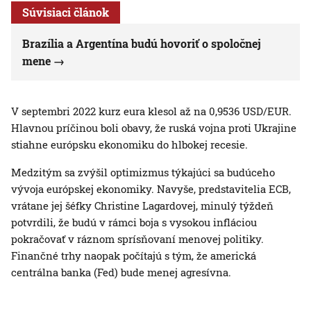
Súvisiaci článok
Brazília a Argentína budú hovoriť o spoločnej
mene
V septembri 2022 kurz eura klesol až na 0,9536 USD/EUR.
Hlavnou príčinou boli obavy, že ruská vojna proti Ukrajine
stiahne európsku ekonomiku do hlbokej recesie.
Medzitým sa zvýšil optimizmus týkajúci sa budúceho
vývoja európskej ekonomiky. Navyše, predstavitelia ECB,
vrátane jej šéfky Christine Lagardovej, minulý týždeň
potvrdili, že budú v rámci boja s vysokou infláciou
pokračovať v ráznom sprísňovaní menovej politiky.
Finančné trhy naopak počítajú s tým, že americká
centrálna banka (Fed) bude menej agresívna.