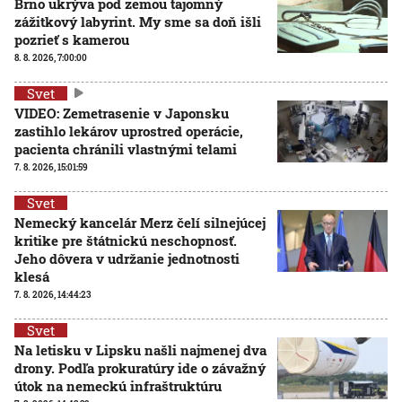
Brno ukrýva pod zemou tajomný
zážitkový labyrint. My sme sa doň išli
pozrieť s kamerou
8. 8. 2026, 7:00:00
Svet
VIDEO: Zemetrasenie v Japonsku
zastihlo lekárov uprostred operácie,
pacienta chránili vlastnými telami
7. 8. 2026, 15:01:59
Svet
Nemecký kancelár Merz čelí silnejúcej
kritike pre štátnickú neschopnosť.
Jeho dôvera v udržanie jednotnosti
klesá
7. 8. 2026, 14:44:23
Svet
Na letisku v Lipsku našli najmenej dva
drony. Podľa prokuratúry ide o závažný
útok na nemeckú infraštruktúru