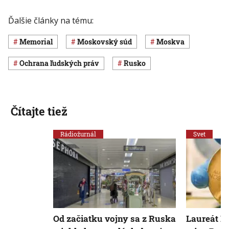
Ďalšie články na tému:
Memorial
moskovský súd
Moskva
ochrana ľudských práv
Rusko
Čítajte tiež
Rádiožurnál
Svet
Od začiatku vojny sa z Ruska
Laureát N