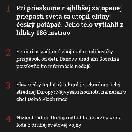
Pri prieskume najhlbšej zatopenej
priepasti sveta sa utopil elitný
český potápač. Jeho telo vytiahli z
hĺbky 186 metrov
Seniori sa začínajú zaujímať o rodičovský
príspevok od detí. Daňový úrad ani Sociálna
poisťovňa im informácie nedajú
Slovenský teplotný rekord je rekordom celej
strednej Európy: Najvyššiu hodnotu namerali v
obci Dolné Plachtince
Nízka hladina Dunaja odhalila masívny vrak
lode z druhej svetovej vojny