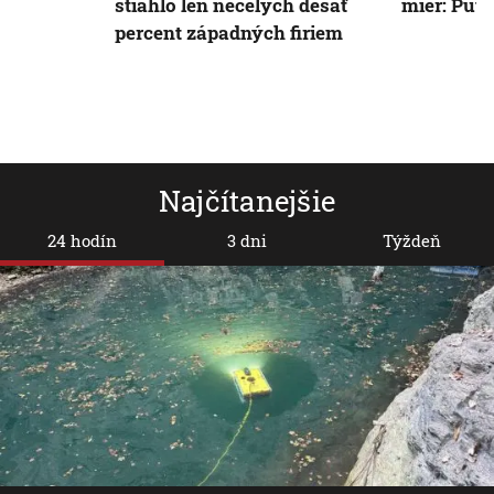
stiahlo len necelých desať
mier: Puti
percent západných firiem
Najčítanejšie
24 hodín
3 dni
Týždeň