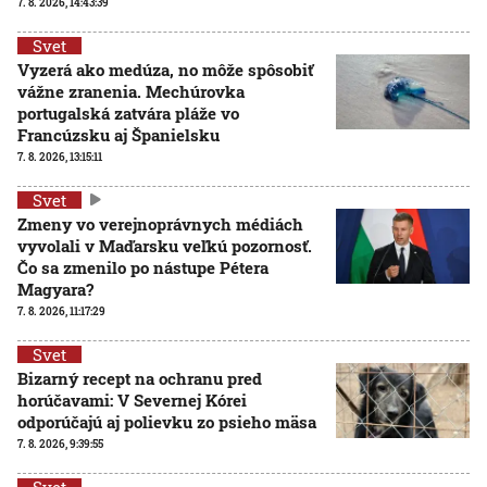
7. 8. 2026, 14:43:39
Svet
Vyzerá ako medúza, no môže spôsobiť
vážne zranenia. Mechúrovka
portugalská zatvára pláže vo
Francúzsku aj Španielsku
7. 8. 2026, 13:15:11
Svet
Zmeny vo verejnoprávnych médiách
vyvolali v Maďarsku veľkú pozornosť.
Čo sa zmenilo po nástupe Pétera
Magyara?
7. 8. 2026, 11:17:29
Svet
Bizarný recept na ochranu pred
horúčavami: V Severnej Kórei
odporúčajú aj polievku zo psieho mäsa
7. 8. 2026, 9:39:55
Svet