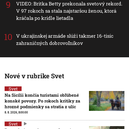
VIDEO: Britka Betty prekonala svetový rekord.
V 97 rokoch sa stala najstaršou ženou, ktorá
kráčala po krídle lietadla
V ukrajinskej armáde slúži takmer 16-tisíc
zahraničných dobrovoľníkov
Nové v rubrike Svet
Svet
Na Sicílii končia turistami obľúbené
konské povozy. Po rokoch kritiky za
hrozné podmienky sa stratia z ulíc
8. 8. 2026, 8:00:00
Svet