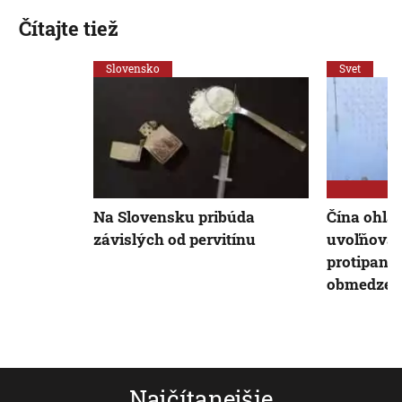
Čítajte tiež
Slovensko
Svet
Na Slovensku pribúda
Čína ohlás
závislých od pervitínu
uvoľňovan
protipan
obmedzen
Najčítanejšie