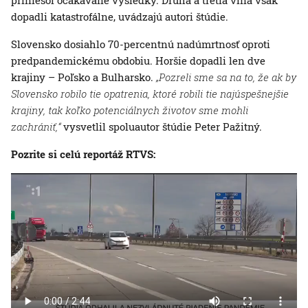
priniesol očakávané výsledky. Druhá a tretia vlna však
dopadli katastrofálne, uvádzajú autori štúdie.
Slovensko dosiahlo 70-percentnú nadúmrtnosť oproti
predpandemickému obdobiu. Horšie dopadli len dve
krajiny – Poľsko a Bulharsko.
„Pozreli sme sa na to, že ak by
Slovensko robilo tie opatrenia, ktoré robili tie najúspešnejšie
krajiny, tak koľko potenciálnych životov sme mohli
zachrániť,“
vysvetlil spoluautor štúdie Peter Pažitný.
Pozrite si celú reportáž RTVS: