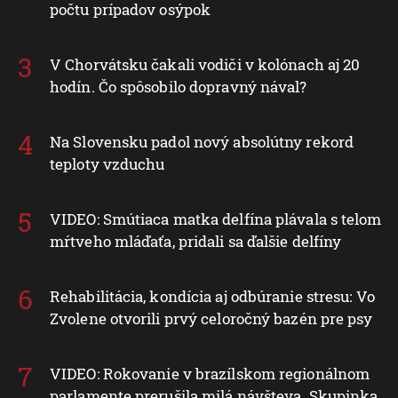
počtu prípadov osýpok
V Chorvátsku čakali vodiči v kolónach aj 20
hodín. Čo spôsobilo dopravný nával?
Na Slovensku padol nový absolútny rekord
teploty vzduchu
VIDEO: Smútiaca matka delfína plávala s telom
mŕtveho mláďaťa, pridali sa ďalšie delfíny
Rehabilitácia, kondícia aj odbúranie stresu: Vo
Zvolene otvorili prvý celoročný bazén pre psy
VIDEO: Rokovanie v brazílskom regionálnom
parlamente prerušila milá návšteva. Skupinka