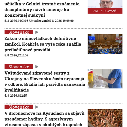
učiteľky v Gelnici trestné oznámenie,
disciplinárny návrh smeruje ku
AKTUALIZOVANÉ
konkrétnej sudkyni
5. 8. 2026, 14:01:08
Aktualizované:
5. 8. 2026, 19:09:00
Slovensko
Zákon o mimovládkach definitívne
zanikol. Koalícia sa vyše roka snažila
pretlačiť nové pravidlá
5. 8. 2026, 12:13:06
Slovensko
Vyštudované zdravotné sestry z
Ukrajiny na Slovensku často nepracujú
v odbore. Brzdia ich pravidlá uznávania
kvalifikácie
5. 8. 2026, 8:12:45
Slovensko
V drobnochove na Kysuciach sa objavil
pseudomor hydiny. S agresívnym
vírusom zápasia v okolitých krajinách