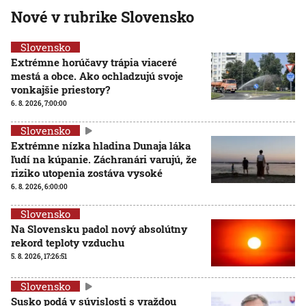
Nové v rubrike Slovensko
Slovensko
Extrémne horúčavy trápia viaceré
mestá a obce. Ako ochladzujú svoje
vonkajšie priestory?
6. 8. 2026, 7:00:00
Slovensko
Extrémne nízka hladina Dunaja láka
ľudí na kúpanie. Záchranári varujú, že
riziko utopenia zostáva vysoké
6. 8. 2026, 6:00:00
Slovensko
Na Slovensku padol nový absolútny
rekord teploty vzduchu
5. 8. 2026, 17:26:51
Slovensko
Susko podá v súvislosti s vraždou