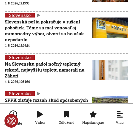
4. 8. 2026, 19:13:36
Slovensko
Slovenská pošta pokračuje v rušení
pobočiek. Téme sa mal venovať aj
mimoriadny výbor, otvoriť sa ho však
nepodarilo
4. 8. 2026, 19:07:14
Slovensko
Na Slovensku padol nočný teplotný
rekord, najvyššiu teplotu namerali na
Záhorí
4. 8. 2026, 10:54:56
Slovensko
SPPK zisťuje rozsah škôd spôsobených
suchom, rezort pôdohospodárstva žiada
o finančnú podporu
AKTUALIZOVANÉ
4. 8. 2026, 9:53:07
Aktualizované:
4. 8. 2026, 19:38:00
Viac
Videá
Odložené
Najčítanejšie
Po minúte