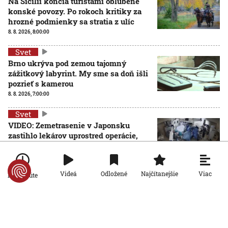
Na Sicílii končia turistami obľúbené
konské povozy. Po rokoch kritiky za
hrozné podmienky sa stratia z ulíc
8. 8. 2026, 8:00:00
Svet
Brno ukrýva pod zemou tajomný
zážitkový labyrint. My sme sa doň išli
pozrieť s kamerou
8. 8. 2026, 7:00:00
Svet
VIDEO: Zemetrasenie v Japonsku
zastihlo lekárov uprostred operácie,
pacienta chránili vlastnými telami
7. 8. 2026, 15:01:59
Viac
Videá
Odložené
Najčítanejšie
Po minúte
Svet
Nemecký kancelár Merz čelí silnejúcej kritike pre
štátnickú neschopnosť. Jeho dôvera v udržanie
jednotnosti klesá
7. 8. 2026, 14:44:23