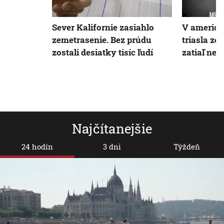
Sever Kalifornie zasiahlo
V americk
zemetrasenie. Bez prúdu
triasla ze
zostali desiatky tisíc ľudí
zatiaľ nehl
Najčítanejšie
24 hodín
3 dni
Týždeň