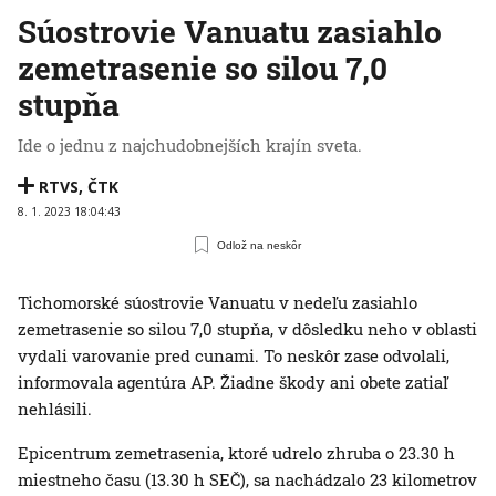
Súostrovie Vanuatu zasiahlo
zemetrasenie so silou 7,0
stupňa
Ide o jednu z najchudobnejších krajín sveta.
RTVS
,
ČTK
8. 1. 2023 18:04:43
Odlož na neskôr
Tichomorské súostrovie Vanuatu v nedeľu zasiahlo
zemetrasenie so silou 7,0 stupňa, v dôsledku neho v oblasti
vydali varovanie pred cunami. To neskôr zase odvolali,
informovala agentúra AP. Žiadne škody ani obete zatiaľ
nehlásili.
Epicentrum zemetrasenia, ktoré udrelo zhruba o 23.30 h
miestneho času (13.30 h SEČ), sa nachádzalo 23 kilometrov