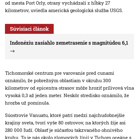
od mesta Port Orly, otrasy vychádzali z hĺbky 27
kilometrov, uviedla americká geologická služba USGS.
Súvisiaci článok
Indonéziu zasiahlo zemetrasenie s magnitúdou 6,1
Tichomorské centrum pre varovanie pred cunami
oznámilo, že pobrežným oblastiam v okruhu 300
kilometrov od epicentra otrasov môže hroziť prílivová vlna
vysoká 0,3 až jeden meter. Neskôr stredisko oznámilo, že
hrozba už pominula.
Súostrovie Vanuatu, ktoré patrí medzi najchudobnejšie
krajiny sveta, tvorí vyše 80 ostrovov, na ktorých žije asi
280 000 ľudí. Oblasť je súčasťou takzvaného ohnivého
kruhu. To je pás okolo zlomových línií v Tichom oceáne s