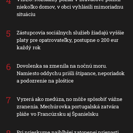
niekoľko domov, v obci vyhlásili mimoriadnu
situáciu
Zástupcovia sociálnych služieb žiadajú vyššie
platy pre opatrovateľky, postupne o 200 eur
každý rok
Dovolenka sa zmenila na nočnú moru.
Namiesto oddychu prišli štípance, neporiadok
a podozrenie na ploštice
Vyzerá ako medúza, no môže spôsobiť vážne
zranenia. Mechúrovka portugalská zatvára
pláže vo Francúzsku aj Španielsku
Pri prieskume najhlbšej zatopenej priepasti