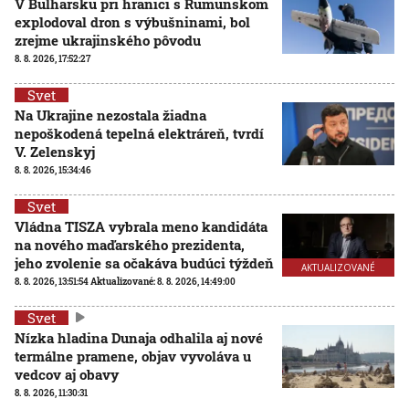
V Bulharsku pri hranici s Rumunskom
explodoval dron s výbušninami, bol
zrejme ukrajinského pôvodu
8. 8. 2026, 17:52:27
Svet
Na Ukrajine nezostala žiadna
nepoškodená tepelná elektráreň, tvrdí
V. Zelenskyj
8. 8. 2026, 15:34:46
Svet
Vládna TISZA vybrala meno kandidáta
na nového maďarského prezidenta,
jeho zvolenie sa očakáva budúci týždeň
AKTUALIZOVANÉ
8. 8. 2026, 13:51:54
Aktualizované:
8. 8. 2026, 14:49:00
Svet
Nízka hladina Dunaja odhalila aj nové
termálne pramene, objav vyvoláva u
vedcov aj obavy
8. 8. 2026, 11:30:31