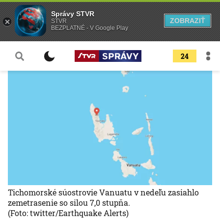
Správy STVR
ZOBRAZIŤ
STVR
BEZPLATNÉ - V Google Play
24
Tichomorské súostrovie Vanuatu v nedeľu zasiahlo
zemetrasenie so silou 7,0 stupňa.
(Foto: twitter/Earthquake Alerts)