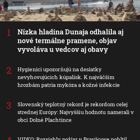
Nízka hladina Dunaja odhalila aj
nové termálne pramene, objav
vyvoláva u vedcov aj obavy
Hygienici upozorňujú na desiatky
nevyhovujúcich kúpalísk. K najväčším
hrozbám patria mykóza a kožné infekcie
Slovenský teplotný rekord je rekordom celej
strednej Európy: Najvyššiu hodnotu namerali v
obci Dolné Plachtince
VIDEO: Rozsiahly požiar v Braväcove pohltil