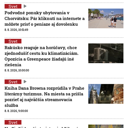
Svet
Podvodné ponuky ubytovania v
Chorvátsku: Pár kliknutí na internete a
môžete prísť o peniaze aj dovolenku
8. 8. 2026, 10:51:49
Svet
Rakúsko reaguje na horúčavy, chce
zjednodušiť cestu ku klimatizáciám.
Opozícia a Greenpeace žiadajú iné
riešenia
8. 8. 2026, 10:00:00
Svet
Kniha Dana Browna rozprúdila v Prahe
literárny turizmus. Na miesta sa prišla
pozrieť aj najväčšia streamovacia
služba
8. 8. 2026, 9:00:00
Svet