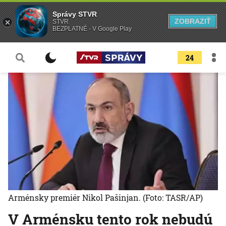
Správy STVR
ZOBRAZIŤ
STVR
BEZPLATNÉ - V Google Play
24
Arménsky premiér Nikol Pašinjan.
(Foto: TASR/AP)
V Arménsku tento rok nebudú