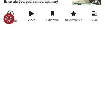
Brno ukrýva pod zemou tajomný
zážitkový labyrint. My sme sa doň išli
pozrieť s kamerou
8. 8. 2026, 7:00:00
Viac
Videá
Odložené
Najčítanejšie
Po minúte
Svet
VIDEO: Zemetrasenie v Japonsku
zastihlo lekárov uprostred operácie,
pacienta chránili vlastnými telami
7. 8. 2026, 15:01:59
Svet
Nemecký kancelár Merz čelí silnejúcej
kritike pre štátnickú neschopnosť.
Jeho dôvera v udržanie jednotnosti
klesá
7. 8. 2026, 14:44:23
Svet
Na letisku v Lipsku našli najmenej dva
drony. Podľa prokuratúry ide o závažný
útok na nemeckú infraštruktúru