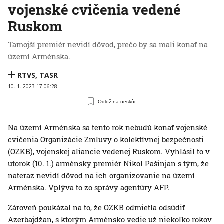
vojenské cvičenia vedené
Ruskom
Tamojší premiér nevidí dôvod, prečo by sa mali konať na
území Arménska.
RTVS
,
TASR
10. 1. 2023 17:06:28
Odlož na neskôr
Na území Arménska sa tento rok nebudú konať vojenské
cvičenia Organizácie Zmluvy o kolektívnej bezpečnosti
(OZKB), vojenskej aliancie vedenej Ruskom. Vyhlásil to v
utorok (10. 1.) arménsky premiér Nikol Pašinjan s tým, že
nateraz nevidí dôvod na ich organizovanie na území
Arménska. Vplýva to zo správy agentúry AFP.
Zároveň poukázal na to, že OZKB odmietla odsúdiť
Azerbajdžan, s ktorým Arménsko vedie už niekoľko rokov