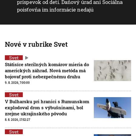
príspevok od detí. Daňový úrad ani Sociálna
poisťovňa im informácie nedajú
Nové v rubrike Svet
Svet
Státisíce sterilných komárov mieria do
amerických záhrad. Nová metóda má
bojovať proti nebezpečnému druhu
9. 8. 2026, 7:00:00
Svet
V Bulharsku pri hranici s Rumunskom
explodoval dron s výbušninami, bol
zrejme ukrajinského pôvodu
8. 8. 2026, 17:52:27
Svet