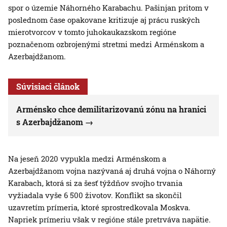
spor o územie Náhorného Karabachu. Pašinjan pritom v
poslednom čase opakovane kritizuje aj prácu ruských
mierotvorcov v tomto juhokaukazskom regióne
poznačenom ozbrojenými stretmi medzi Arménskom a
Azerbajdžanom.
Súvisiaci článok
Arménsko chce demilitarizovanú zónu na hranici
s Azerbajdžanom
Na jeseň 2020 vypukla medzi Arménskom a
Azerbajdžanom vojna nazývaná aj druhá vojna o Náhorný
Karabach, ktorá si za šesť týždňov svojho trvania
vyžiadala vyše 6 500 životov. Konflikt sa skončil
uzavretím prímeria, ktoré sprostredkovala Moskva.
Napriek prímeriu však v regióne stále pretrváva napätie.