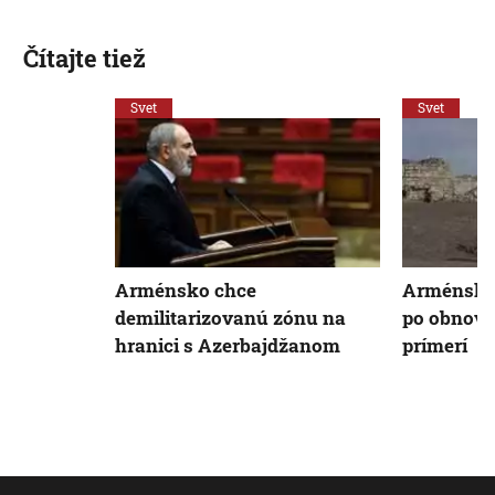
Čítajte tiež
Svet
Svet
Arménsko chce
Arménsko 
demilitarizovanú zónu na
po obnove
hranici s Azerbajdžanom
prímerí