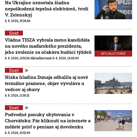
Na Ukrajine nezostala žiadna
nepoškodená tepelná elektráreň, tvrdí
V. Zelenskyj
8. 8. 2026, 15:34:46
Svet
Vládna TISZA vybrala meno kandidáta
na nového maďarského prezidenta,
jeho zvolenie sa očakáva budúci týždeň
AKTUALIZOVANÉ
8. 8. 2026, 13:51:54
Aktualizované:
8. 8. 2026, 14:49:00
Svet
Nízka hladina Dunaja odhalila aj nové
termálne pramene, objav vyvoláva u
vedcov aj obavy
8. 8. 2026, 11:30:31
Svet
Podvodné ponuky ubytovania v
Chorvátsku: Pár kliknutí na internete a
môžete prísť o peniaze aj dovolenku
8. 8. 2026, 10:51:49