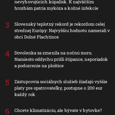
nevyhovujúcich kúpalísk. K najväčším
hrozbám patria mykóza a kožné infekcie
Slovenský teplotný rekord je rekordom celej
strednej Európy: Najvyššiu hodnotu namerali v
obci Dolné Plachtince
Dovolenka sa zmenila na nočnú moru.
Namiesto oddychu prišli štípance, neporiadok
a podozrenie na ploštice
Zástupcovia sociálnych služieb žiadajú vyššie
platy pre opatrovateľky, postupne o 200 eur
každý rok
Chcete klimatizáciu, ale bývate v bytovke?