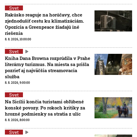
Svet
Rakúsko reaguje na horúčavy, chce
zjednodušiť cestu ku klimatizáciám.
Opozícia a Greenpeace žiadajú iné
riešenia
8. 8. 2026, 10:00:00
Svet
Kniha Dana Browna rozprúdila v Prahe
literárny turizmus. Na miesta sa prišla
pozrieť aj najväčšia streamovacia
služba
8. 8. 2026, 9:00:00
Svet
Na Sicílii končia turistami obľúbené
konské povozy. Po rokoch kritiky za
hrozné podmienky sa stratia z ulíc
8. 8. 2026, 8:00:00
Svet