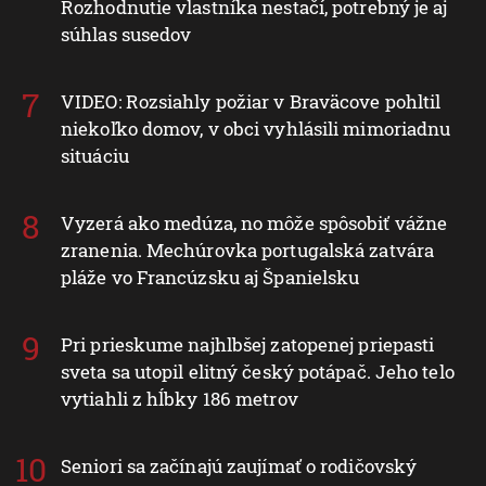
Rozhodnutie vlastníka nestačí, potrebný je aj
súhlas susedov
VIDEO: Rozsiahly požiar v Braväcove pohltil
niekoľko domov, v obci vyhlásili mimoriadnu
situáciu
Vyzerá ako medúza, no môže spôsobiť vážne
zranenia. Mechúrovka portugalská zatvára
pláže vo Francúzsku aj Španielsku
Pri prieskume najhlbšej zatopenej priepasti
sveta sa utopil elitný český potápač. Jeho telo
vytiahli z hĺbky 186 metrov
Seniori sa začínajú zaujímať o rodičovský