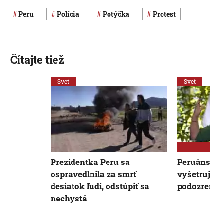
Peru
polícia
potýčka
protest
Čítajte tiež
Svet
Svet
Prezidentka Peru sa
Peruánska
ospravedlnila za smrť
vyšetruje 
desiatok ľudí, odstúpiť sa
podozreni
nechystá