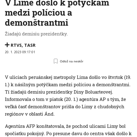
V Lime došlo k potýčkam
medzi políciou a
demonštrantmi
Žiadajú demisiu prezidentky.
RTVS
,
TASR
20. 1. 2023 09:17:01
Odlož na neskôr
V uliciach peruánskej metropoly Lima došlo vo štvrtok (19.
1.) k násilným potýčkam medzi políciou a demonštrantmi.
Tí žiadajú demisiu prezidentky Diny Boluarteovej.
Informovala o tom v piatok (20. 1.) agentúra AP s tým, že
veľká časť demonštrantov prišla do Limy z chudobných
regiónov v oblasti Ánd.
Agentúra AFP konštatovala, že pochod ulicami Limy bol
spočiatku pokojný. Po presune davu do centra však došlo k