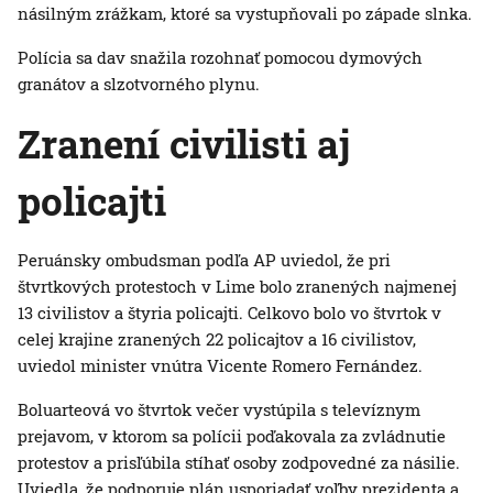
násilným zrážkam, ktoré sa vystupňovali po západe slnka.
Polícia sa dav snažila rozohnať pomocou dymových
granátov a slzotvorného plynu.
Zranení civilisti aj
policajti
Peruánsky ombudsman podľa AP uviedol, že pri
štvrtkových protestoch v Lime bolo zranených najmenej
13 civilistov a štyria policajti. Celkovo bolo vo štvrtok v
celej krajine zranených 22 policajtov a 16 civilistov,
uviedol minister vnútra Vicente Romero Fernández.
Boluarteová vo štvrtok večer vystúpila s televíznym
prejavom, v ktorom sa polícii poďakovala za zvládnutie
protestov a prisľúbila stíhať osoby zodpovedné za násilie.
Uviedla, že podporuje plán usporiadať voľby prezidenta a