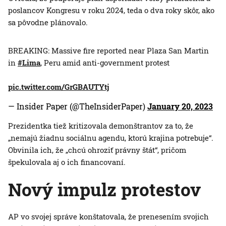
poslancov Kongresu v roku 2024, teda o dva roky skôr, ako
sa pôvodne plánovalo.
BREAKING: Massive fire reported near Plaza San Martin
in
#Lima
, Peru amid anti-government protest
pic.twitter.com/GrGBAUTYtj
— Insider Paper (@TheInsiderPaper)
January 20, 2023
Prezidentka tiež kritizovala demonštrantov za to, že
„nemajú žiadnu sociálnu agendu, ktorú krajina potrebuje“.
Obvinila ich, že „chcú ohroziť právny štát“, pričom
špekulovala aj o ich financovaní.
Nový impulz protestov
AP vo svojej správe konštatovala, že prenesením svojich