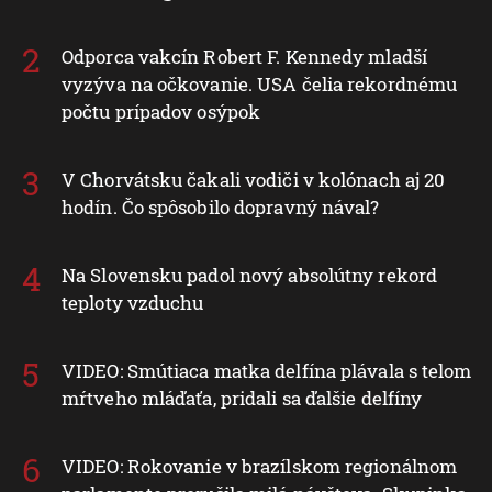
Odporca vakcín Robert F. Kennedy mladší
vyzýva na očkovanie. USA čelia rekordnému
počtu prípadov osýpok
V Chorvátsku čakali vodiči v kolónach aj 20
hodín. Čo spôsobilo dopravný nával?
Na Slovensku padol nový absolútny rekord
teploty vzduchu
VIDEO: Smútiaca matka delfína plávala s telom
mŕtveho mláďaťa, pridali sa ďalšie delfíny
VIDEO: Rokovanie v brazílskom regionálnom