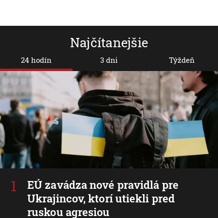
Najčítanejšie
24 hodín
3 dni
Týždeň
EÚ zavádza nové pravidlá pre
Ukrajincov, ktorí utiekli pred
ruskou agresiou