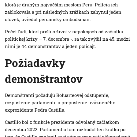
ktorá je druhým najväčším mestom Peru. Polícia ich
zablokovala a pri následných zrážkach zahynul jeden
človek, uviedol peruánsky ombudsman.
Počet ľudí, ktorí prišli o život v nepokojoch od začiatku
politickej krízy – 7. decembra -, sa tak zvýšil na 45, medzi
nimi je 44 demonštrantov a jeden policajt.
Požiadavky
demonštrantov
Demonštranti požadujú Boluarteovej odstúpenie,
rozpustenie parlamentu a prepustenie uväzneného
exprezidenta Pedra Castilla.
Castillo bol z funkcie prezidenta odvolaný začiatkom
decembra 2022. Parlament o tom rozhodol len krátko po
tom, čo Castillo oznámil svoj zámer rozpustiť zákonodarný