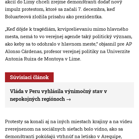
akcií do Limy chceli zrejme demonštranti dodať nový
impulz protestom, ktoré sa začali 7. decembra, keď
Boluarteová zložila prísahu ako prezidentka.
„Keď dôjde k tragédiám, krviprelievaniu mimo hlavného
mesta, nemá to vo verejnej agende taký politický význam,
ako keby sa to odohralo v hlavnom meste,“ objasnil pre AP
Alonso Cárdenas, profesor verejnej politiky na Univerzite
Antonia Ruiza de Montoya v Lime.
Súvisiaci článok
Vláda v Peru vyhlásila výnimočný stav v
nepokojných regiónoch
Protesty sa konali aj na iných miestach krajiny a na videu
zverejnenom na sociálnych sieťach bolo vidno, ako sa
demonštranti pokúšajú vtrhnúť na letisko v Arequipe,