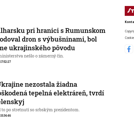
Konta
lharsku pri hranici s Rumunskom
Copyri
odoval dron s výbušninami, bol
Cookie
me ukrajinského pôvodu
ministerstva nešlo o zámerný čin.
 17:52:27
krajine nezostala žiadna
škodená tepelná elektráreň, tvrdí
elenskyj
l to po stretnutí so srbským prezidentom.
 15:34:46