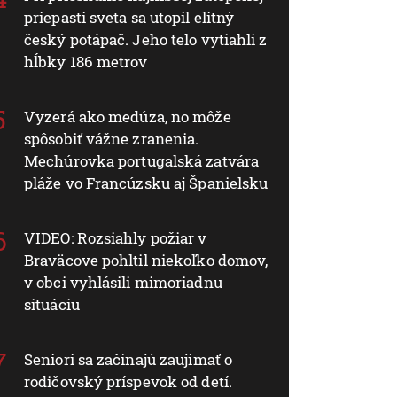
priepasti sveta sa utopil elitný
český potápač. Jeho telo vytiahli z
hĺbky 186 metrov
Vyzerá ako medúza, no môže
spôsobiť vážne zranenia.
Mechúrovka portugalská zatvára
pláže vo Francúzsku aj Španielsku
VIDEO: Rozsiahly požiar v
Braväcove pohltil niekoľko domov,
v obci vyhlásili mimoriadnu
situáciu
Seniori sa začínajú zaujímať o
rodičovský príspevok od detí.