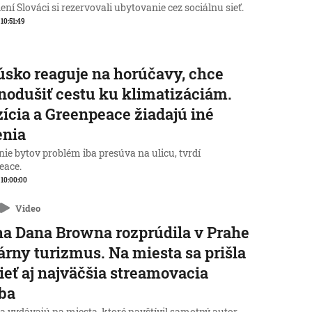
ní Slováci si rezervovali ubytovanie cez sociálnu sieť.
 10:51:49
sko reaguje na horúčavy, chce
nodušiť cestu ku klimatizáciám.
ícia a Greenpeace žiadajú iné
enia
ie bytov problém iba presúva na ulicu, tvrdí
eace.
, 10:00:00
Video
a Dana Browna rozprúdila v Prahe
rárny turizmus. Na miesta sa prišla
ieť aj najväčšia streamovacia
ba
a vydávajú na miesta, ktoré navštívil samotný autor.