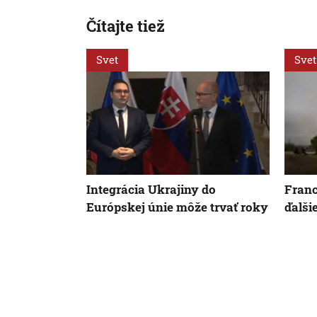
Čítajte tiež
Svet
Svet
Integrácia Ukrajiny do
Franc
Európskej únie môže trvať roky
ďalši