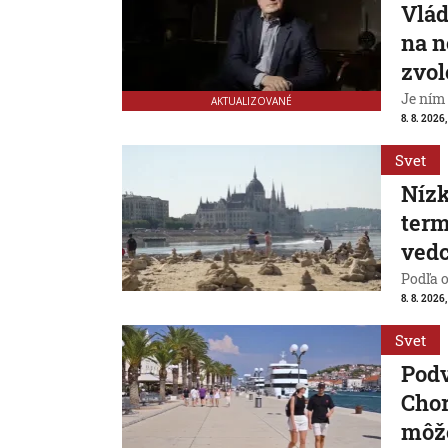
Vlád
na n
zvol
Je ním
AKTUALIZOVANÉ
8. 8. 2026,
Svet
Nízk
term
vedc
Podľa 
8. 8. 2026,
Svet
Pod
Chor
môže