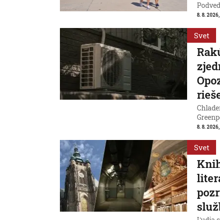
Podvede
8. 8. 2026,
Svet
Rakú
zjed
Opoz
rieš
Chladen
Greenp
8. 8. 2026
Svet
Knih
lite
pozr
služ
Ľudia s