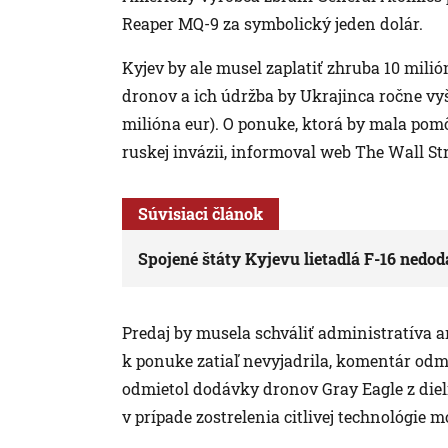
Reaper MQ-9 za symbolický jeden dolár.
Kyjev by ale musel zaplatiť zhruba 10 milió
dronov a ich údržba by Ukrajinca ročne vyš
milióna eur). O ponuke, ktorá by mala pomô
ruskej invázii, informoval web The Wall St
Súvisiaci článok
Spojené štáty Kyjevu lietadlá F-16 nedod
Predaj by musela schváliť administratíva 
k ponuke zatiaľ nevyjadrila, komentár odm
odmietol dodávky dronov Gray Eagle z diel
v prípade zostrelenia citlivej technológie m