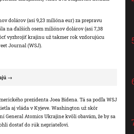
nov dolárov (asi 9,23 milióna eur) za prepravu
la na ďalších osem miliónov dolárov (asi 7,38
cť vyzbrojiť krajinu už takmer rok vzdorujúcu
reet Journal (WSJ).
ajú
amerického prezidenta Joea Bidena. Tá sa podľa WSJ
ietla aj vláda v Kyjeve. Washington už skôr
ní General Atomics Ukrajine kvôli obavám, že by sa
ohli dostať do rúk nepriateľovi.