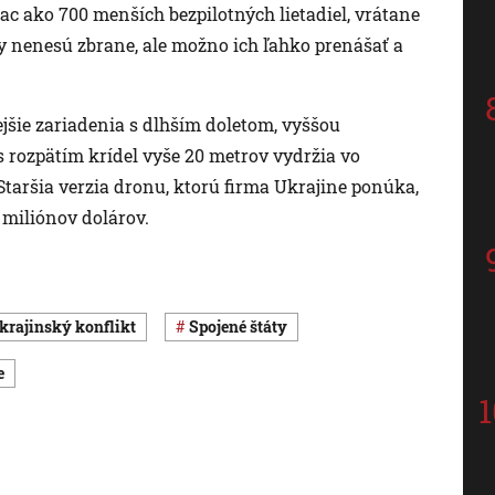
c ako 700 menších bezpilotných lietadiel, vrátane
y nenesú zbrane, ale možno ich ľahko prenášať a
jšie zariadenia s dlhším doletom, vyššou
 rozpätím krídel vyše 20 metrov vydržia vo
taršia verzia dronu, ktorú firma Ukrajine ponúka,
 miliónov dolárov.
krajinský konflikt
Spojené štáty
e