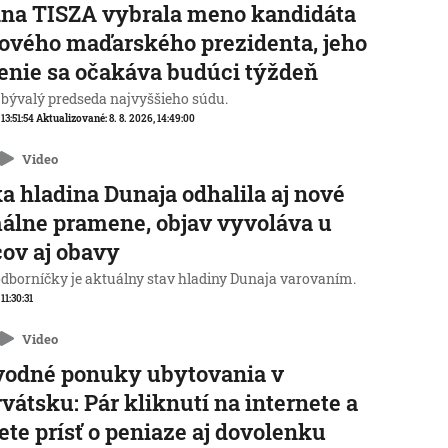
na TISZA vybrala meno kandidáta
ového maďarského prezidenta, jeho
enie sa očakáva budúci týždeň
 bývalý predseda najvyššieho súdu.
 13:51:54
Aktualizované:
8. 8. 2026, 14:49:00
Video
a hladina Dunaja odhalila aj nové
álne pramene, objav vyvoláva u
ov aj obavy
odborníčky je aktuálny stav hladiny Dunaja varovaním.
 11:30:31
Video
vodné ponuky ubytovania v
vátsku: Pár kliknutí na internete a
te prísť o peniaze aj dovolenku