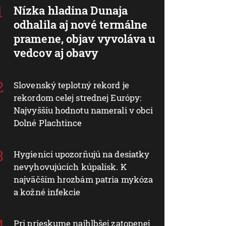
Nízka hladina Dunaja
odhalila aj nové termálne
pramene, objav vyvoláva u
vedcov aj obavy
Slovenský teplotný rekord je
rekordom celej strednej Európy:
Najvyššiu hodnotu namerali v obci
Dolné Plachtince
Hygienici upozorňujú na desiatky
nevyhovujúcich kúpalísk. K
najväčším hrozbám patria mykóza
a kožné infekcie
Pri prieskume najhlbšej zatopenej