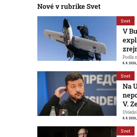
Nové v rubrike Svet
Svet
V Bu
expl
zrej
Podľa 
8. 8. 2026,
Svet
Na U
nepo
V. Z
Uviedo
8. 8. 2026,
Svet