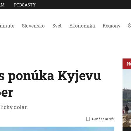
AM
PODCASTY
minúte
Slovensko
Svet
Ekonomika
Regióny
Š
N
s ponúka Kyjevu
er
lický dolár.
Odlož na neskôr