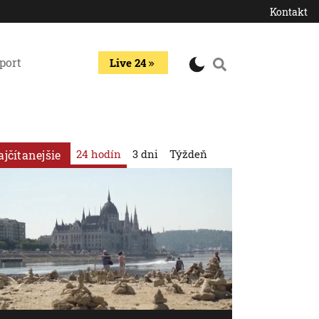
Kontakt
port
Live 24
24 hodín
3 dni
Týždeň
ajčítanejšie