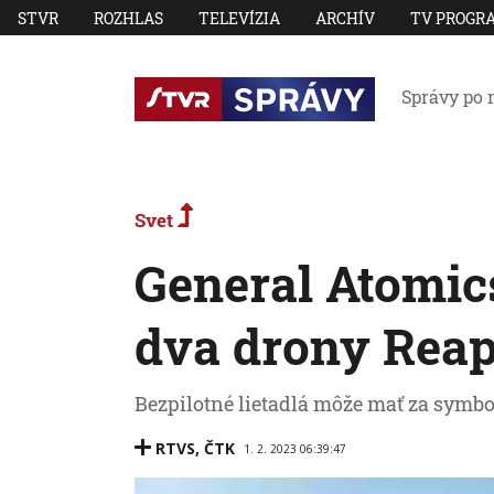
STVR
ROZHLAS
TELEVÍZIA
ARCHÍV
TV PROGR
Správy po 
Svet
General Atomic
dva drony Reap
Bezpilotné lietadlá môže mať za symbo
RTVS
,
ČTK
1. 2. 2023 06:39:47