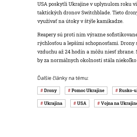
USA poskytli Ukrajine v uplynulom roku via
taktických dronov Switchblade. Tieto dron
využívať na útoky v štýle kamikadze.
Reapery sú proti nim výrazne sofistikovane
rýchlosťou a lepšími schopnosťami. Drony s
vzduchu až 24 hodín a môžu niesť zbrane. S
by za normálnych okolností stála niekoľko
Ďalšie články na tému:
drony
pomoc Ukrajine
rusko-u
Ukrajina
USA
vojna na Ukrajin