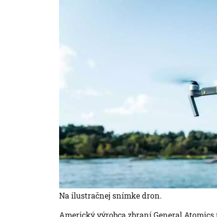
Na ilustračnej snímke dron.
Americký výrobca zbraní General Atomics p