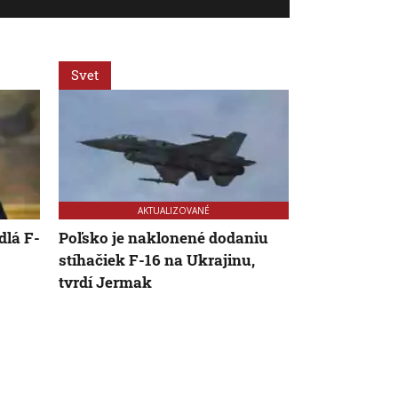
Svet
Svet
AKTUALIZOVANÉ
dlá F-
Poľsko je naklonené dodaniu
V Bulharsku 
stíhačiek F-16 na Ukrajinu,
Rumunskom 
tvrdí Jermak
výbušninami
ukrajinskéh