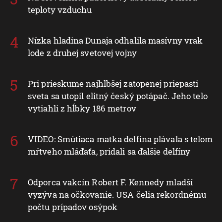
teploty vzduchu
Nízka hladina Dunaja odhalila masívny vrak
lode z druhej svetovej vojny
Pri prieskume najhlbšej zatopenej priepasti
sveta sa utopil elitný český potápač. Jeho telo
vytiahli z hĺbky 186 metrov
VIDEO: Smútiaca matka delfína plávala s telom
mŕtveho mláďaťa, pridali sa ďalšie delfíny
Odporca vakcín Robert F. Kennedy mladší
vyzýva na očkovanie. USA čelia rekordnému
počtu prípadov osýpok