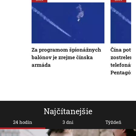
Za programom špionážnych
Čína potvr
balónov je zrejme čínska
zostrelení
armáda
telefonát 
Pentagón
Najčítanejšie
24 hodín
3 dni
Týždeň