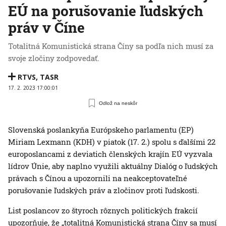
EÚ na porušovanie ľudských
práv v Číne
Totalitná Komunistická strana Číny sa podľa nich musí za
svoje zločiny zodpovedať.
RTVS
,
TASR
17. 2. 2023 17:00:01
Odlož na neskôr
Slovenská poslankyňa Európskeho parlamentu (EP)
Miriam Lexmann (KDH) v piatok (17. 2.) spolu s ďalšími 22
europoslancami z deviatich členských krajín EÚ vyzvala
lídrov Únie, aby naplno využili aktuálny Dialóg o ľudských
právach s Čínou a upozornili na neakceptovateľné
porušovanie ľudských práv a zločinov proti ľudskosti.
List poslancov zo štyroch rôznych politických frakcií
upozorňuje, že „totalitná Komunistická strana Číny sa musí