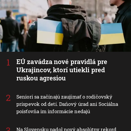
EÚ zavádza nové pravidlá pre
Ukrajincov, ktorí utiekli pred
ruskou agresiou
Seniori sa začínajú zaujímať o rodičovský
príspevok od detí. Daňový úrad ani Sociálna
poisťovňa im informácie nedajú
Na Slovensku padol nový absolútny rekord