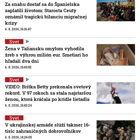
Za snahu dostať sa do Španielska
zaplatili životom: Starosta Ceuty
oznámil tragickú bilanciu migračnej
krízy
6. 8. 2026, 16:16:47
Svet
Žena v Taliansku omylom vyhodila
žreb s výhrou milión eur. Smetiari ho
hľadali dva dni
6. 8. 2026, 15:49:55
Svet
VIDEO: Britka Betty prekonala svetový
rekord. V 97 rokoch sa stala najstaršou
ženou, ktorá kráčala po krídle lietadla
6. 8. 2026, 15:40:24
Svet
V ukrajinskej armáde slúži takmer 16-
tisíc zahraničných dobrovoľníkov
6. 8. 2026, 14:26:05