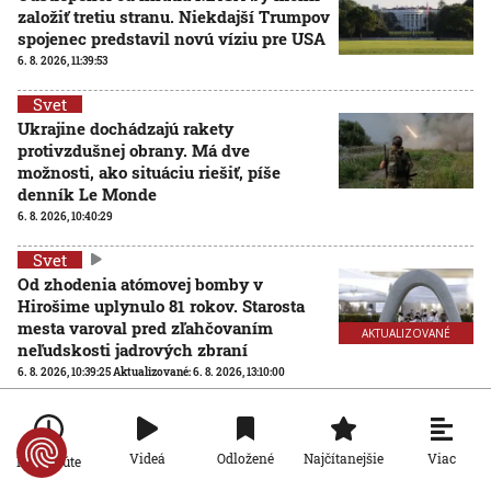
založiť tretiu stranu. Niekdajší Trumpov
spojenec predstavil novú víziu pre USA
6. 8. 2026, 11:39:53
Svet
Ukrajine dochádzajú rakety
protivzdušnej obrany. Má dve
možnosti, ako situáciu riešiť, píše
denník Le Monde
6. 8. 2026, 10:40:29
Svet
Od zhodenia atómovej bomby v
Hirošime uplynulo 81 rokov. Starosta
mesta varoval pred zľahčovaním
AKTUALIZOVANÉ
neľudskosti jadrových zbraní
6. 8. 2026, 10:39:25
Aktualizované:
6. 8. 2026, 13:10:00
Svet
Dron s výbušninami, ktorý našli na
Viac
Videá
Odložené
Najčítanejšie
letisku, predstavuje novú úroveň
Po minúte
nebezpečenstva, tvrdí nemecký