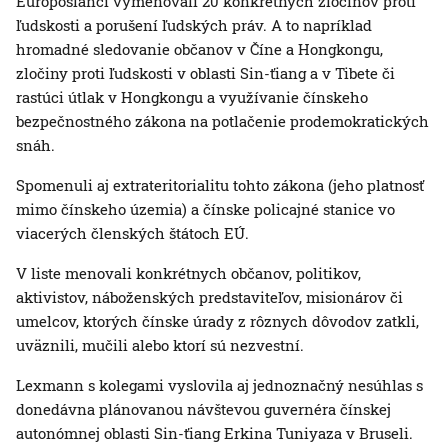
Europoslanci vymenovali 20 konkrétnych zločinov proti
ľudskosti a porušení ľudských práv. A to napríklad
hromadné sledovanie občanov v Číne a Hongkongu,
zločiny proti ľudskosti v oblasti Sin-ťiang a v Tibete či
rastúci útlak v Hongkongu a využívanie čínskeho
bezpečnostného zákona na potlačenie prodemokratických
snáh.
Spomenuli aj extrateritorialitu tohto zákona (jeho platnosť
mimo čínskeho územia) a čínske policajné stanice vo
viacerých členských štátoch EÚ.
V liste menovali konkrétnych občanov, politikov,
aktivistov, náboženských predstaviteľov, misionárov či
umelcov, ktorých čínske úrady z rôznych dôvodov zatkli,
uväznili, mučili alebo ktorí sú nezvestní.
Lexmann s kolegami vyslovila aj jednoznačný nesúhlas s
donedávna plánovanou návštevou guvernéra čínskej
autonómnej oblasti Sin-ťiang Erkina Tuniyaza v Bruseli.