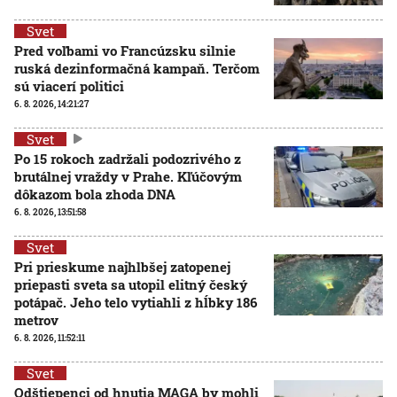
Svet
Pred voľbami vo Francúzsku silnie
ruská dezinformačná kampaň. Terčom
sú viacerí politici
6. 8. 2026, 14:21:27
Svet
Po 15 rokoch zadržali podozrivého z
brutálnej vraždy v Prahe. Kľúčovým
dôkazom bola zhoda DNA
6. 8. 2026, 13:51:58
Svet
Pri prieskume najhlbšej zatopenej
priepasti sveta sa utopil elitný český
potápač. Jeho telo vytiahli z hĺbky 186
metrov
6. 8. 2026, 11:52:11
Svet
Odštiepenci od hnutia MAGA by mohli