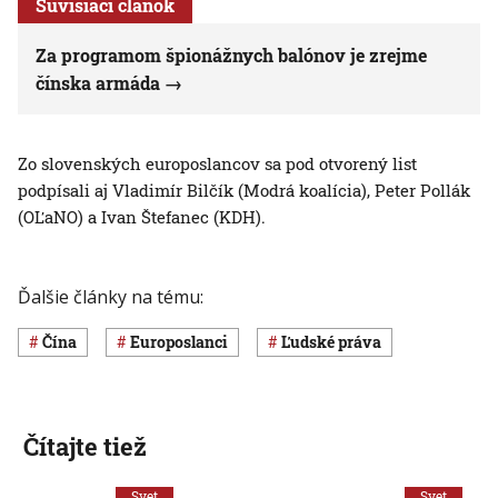
Súvisiaci článok
Za programom špionážnych balónov je zrejme
čínska armáda
Zo slovenských europoslancov sa pod otvorený list
podpísali aj Vladimír Bilčík (Modrá koalícia), Peter Pollák
(OĽaNO) a Ivan Štefanec (KDH).
Ďalšie články na tému:
Čína
europoslanci
ľudské práva
Čítajte tiež
Svet
Svet