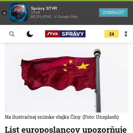
Správy STVR
ZOBRAZIŤ
STVR
BEZPLATNÉ - V Google Play
24
Na ilustračnej snímke vlajka Číny.
(Foto: Unsplash)
List europoslancov upozorňuje