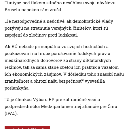
Tuniyaz pod tlakom silného nesúhlasu svoju návštevu
Bruselu napokon sám zrušil.
„Je nezodpovedné a neúctivé, ak demokratické vlády
pozývajú na stretnutia verejných činiteľov, ktorí sú
zapojení do zločinov proti ľudskosti.
Ak EÚ nebude principiálna vo svojich hodnotách a
poukazovaní na hrubé porušovanie ľudských práv a
medzinárodných dohovorov zo strany diktátorských
režimov, tak sa sama stane obeťou ich praktík a vazalom
ich ekonomických záujmov. V dôsledku toho znásobí našu
zraniteľnosť a ohrozí našu bezpečnosť,“ vysvetlila
poslankyňa.
Tá je členkou Výboru EP pre zahraničné veci a
podpredsedníčka Medziparlamentnej aliancie pre Čínu
(IPAC).