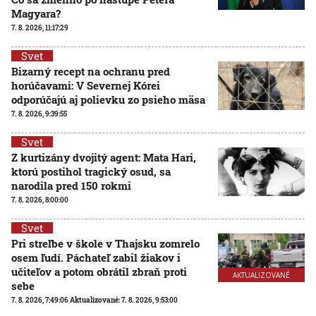
Magyara?
7. 8. 2026, 11:17:29
Svet
Bizarný recept na ochranu pred
horúčavami: V Severnej Kórei
odporúčajú aj polievku zo psieho mäsa
7. 8. 2026, 9:39:55
Svet
Z kurtizány dvojitý agent: Mata Hari,
ktorú postihol tragický osud, sa
narodila pred 150 rokmi
7. 8. 2026, 8:00:00
Svet
Pri streľbe v škole v Thajsku zomrelo
osem ľudí. Páchateľ zabil žiakov i
učiteľov a potom obrátil zbraň proti
AKTUALIZOVANÉ
sebe
7. 8. 2026, 7:49:06
Aktualizované:
7. 8. 2026, 9:53:00