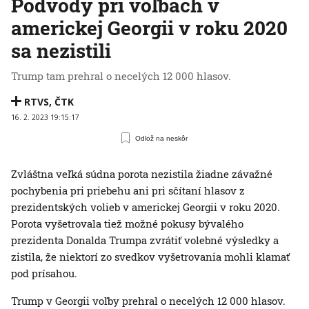
Podvody pri voľbách v
americkej Georgii v roku 2020
sa nezistili
Trump tam prehral o necelých 12 000 hlasov.
RTVS
,
ČTK
16. 2. 2023 19:15:17
Odlož na neskôr
Zvláštna veľká súdna porota nezistila žiadne závažné
pochybenia pri priebehu ani pri sčítaní hlasov z
prezidentských volieb v americkej Georgii v roku 2020.
Porota vyšetrovala tiež možné pokusy bývalého
prezidenta Donalda Trumpa zvrátiť volebné výsledky a
zistila, že niektorí zo svedkov vyšetrovania mohli klamať
pod prísahou.
Trump v Georgii voľby prehral o necelých 12 000 hlasov.