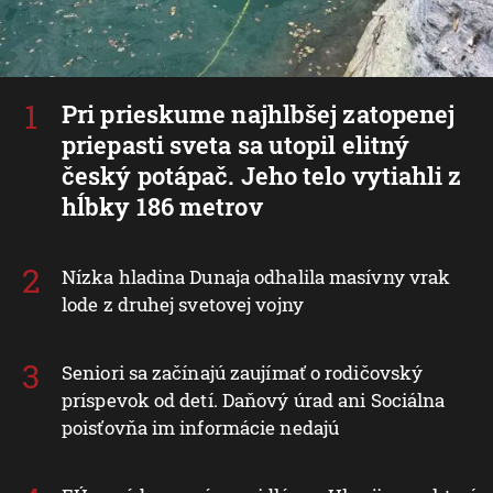
Pri prieskume najhlbšej zatopenej
priepasti sveta sa utopil elitný
český potápač. Jeho telo vytiahli z
hĺbky 186 metrov
Nízka hladina Dunaja odhalila masívny vrak
lode z druhej svetovej vojny
Seniori sa začínajú zaujímať o rodičovský
príspevok od detí. Daňový úrad ani Sociálna
poisťovňa im informácie nedajú