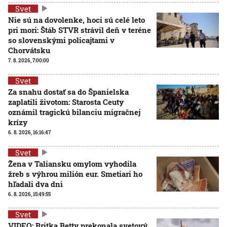
Svet
Nie sú na dovolenke, hoci sú celé leto
pri mori: Štáb STVR strávil deň v teréne
so slovenskými policajtami v
Chorvátsku
7. 8. 2026, 7:00:00
Svet
Za snahu dostať sa do Španielska
zaplatili životom: Starosta Ceuty
oznámil tragickú bilanciu migračnej
krízy
6. 8. 2026, 16:16:47
Svet
Žena v Taliansku omylom vyhodila
žreb s výhrou milión eur. Smetiari ho
hľadali dva dni
6. 8. 2026, 15:49:55
Svet
VIDEO: Britka Betty prekonala svetový