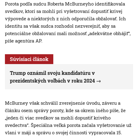
Porota podľa sudcu Roberta McBurneyho identifikovala
svedkov, ktorí sa mohli pri vyšetrovaní dopustiť krivej
výpovede a niektorých z nich odporučila obžalovať. Ich
identitu sa však sudca rozhodol nezverejniť, aby sa
potenciálne obžalovaní mali možnosť „adekvátne obhájiť“,
píše agentúra AP.
Súvisiaci článok
Trump oznámil svoju kandidatúru v
prezidentských voľbách v roku 2024
McBurney však schválil zverejnenie úvodu, záveru a
článku osem správy poroty, kde sa okrem iného píše, že
„jeden či viac svedkov sa mohli dopustiť krivého
svedectva“. Špeciálna veľká porota začala vyšetrovanie už
vlani v máji a správu o svojej činnosti vypracovala 15.