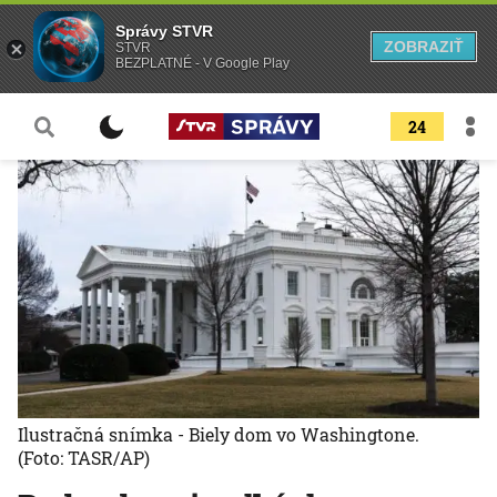
Správy STVR
ZOBRAZIŤ
STVR
BEZPLATNÉ - V Google Play
24
Ilustračná snímka - Biely dom vo Washingtone.
(Foto: TASR/AP)