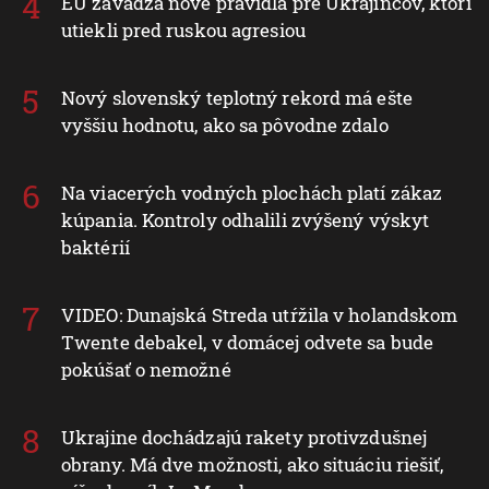
EÚ zavádza nové pravidlá pre Ukrajincov, ktorí
utiekli pred ruskou agresiou
Nový slovenský teplotný rekord má ešte
vyššiu hodnotu, ako sa pôvodne zdalo
Na viacerých vodných plochách platí zákaz
kúpania. Kontroly odhalili zvýšený výskyt
baktérií
VIDEO: Dunajská Streda utŕžila v holandskom
Twente debakel, v domácej odvete sa bude
pokúšať o nemožné
Ukrajine dochádzajú rakety protivzdušnej
obrany. Má dve možnosti, ako situáciu riešiť,