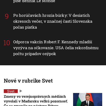
píše denník Le Monde
Po horúčavách hrozia búrky: V desiatich
okresoch večer, v značnej časti Slovenska
počas piatka
Odporca vakcín Robert F. Kennedy mladší
vyzýva na očkovanie. USA čelia rekordnému
počtu prípadov osýpok
Nové v rubrike Svet
Svet
Zmeny vo verejnoprávnych médiách
vyvolali v Maďarsku veľkú pozornosť.
Čo sa zmenilo po nástupe Pétera