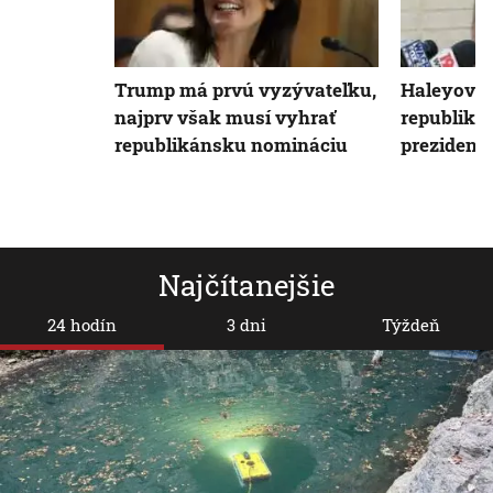
Trump má prvú vyzývateľku,
Haleyová 
najprv však musí vyhrať
republiká
republikánsku nomináciu
prezident
Najčítanejšie
24 hodín
3 dni
Týždeň