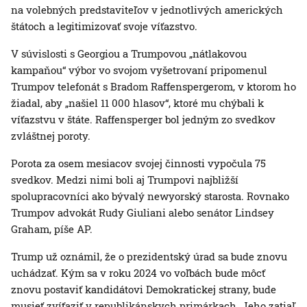
na volebných predstaviteľov v jednotlivých amerických
štátoch a legitimizovať svoje víťazstvo.
V súvislosti s Georgiou a Trumpovou „nátlakovou
kampaňou“ výbor vo svojom vyšetrovaní pripomenul
Trumpov telefonát s Bradom Raffenspergerom, v ktorom ho
žiadal, aby „našiel 11 000 hlasov“, ktoré mu chýbali k
víťazstvu v štáte. Raffensperger bol jedným zo svedkov
zvláštnej poroty.
Porota za osem mesiacov svojej činnosti vypočula 75
svedkov. Medzi nimi boli aj Trumpovi najbližší
spolupracovníci ako bývalý newyorský starosta. Rovnako
Trumpov advokát Rudy Giuliani alebo senátor Lindsey
Graham, píše AP.
Trump už oznámil, že o prezidentský úrad sa bude znovu
uchádzať. Kým sa v roku 2024 vo voľbách bude môcť
znovu postaviť kandidátovi Demokratickej strany, bude
musieť zvíťaziť v republikánskych primárkach. Jeho zatiaľ