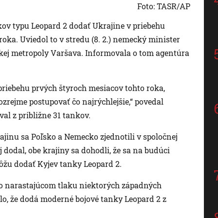
Foto: TASR/AP
kov typu Leopard 2 dodať Ukrajine v priebehu
oka. Uviedol to v stredu (8. 2.) nemecký minister
skej metropoly Varšava. Informovala o tom agentúra
priebehu prvých štyroch mesiacov tohto roka,
rejme postupovať čo najrýchlejšie,“ povedal
val z približne 31 tankov.
ajinu sa Poľsko a Nemecko zjednotili v spoločnej
j dodal, obe krajiny sa dohodli, že sa na budúci
môžu dodať Kyjev tanky Leopard 2.
po narastajúcom tlaku niektorých západných
, že dodá moderné bojové tanky Leopard 2 z