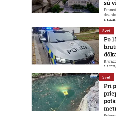
sú v
Francú
dezinfo
6. 8. 2026,
Svet
Po 1
brut
dôk
K vraž
6. 8. 2026,
Svet
Pri 
prie
potá
met
Kolegov