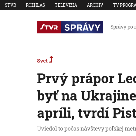
STVR
ROZHLAS
TELEVÍZIA
ARCHÍV
TV PROGR
Správy po 
Svet
Prvý prápor Le
byť na Ukrajine
apríli, tvrdí Pis
Uviedol to počas návštevy poľskej met