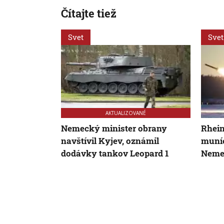
Čítajte tiež
Svet
Svet
AKTUALIZOVANÉ
Nemecký minister obrany
Rhein
navštívil Kyjev, oznámil
muníc
dodávky tankov Leopard 1
Neme