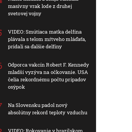
masívny vrak lode z druhej
svetovej vojny
VIDEO: Smútiaca matka delfína
plávala s telom mŕtveho mláďaťa,
pridali sa ďalšie delfíny
Odporca vakcín Robert F. Kennedy
mladší vyzýva na očkovanie. USA
čelia rekordnému počtu prípadov
osýpok
Na Slovensku padol nový
absolútny rekord teploty vzduchu
VIDEO: Rokovanie v brazílskom