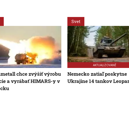
Svet
AKTUALIZOVANÉ
metall chce zvýšiť výrobu
Nemecko zatiaľ poskytne
ie a vyrábať HIMARS-y v
Ukrajine 14 tankov Leopar
cku