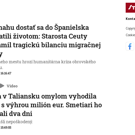
Konta
nahu dostať sa do Španielska
Copyri
atili životom: Starosta Ceuty
Cookie
mil tragickú bilanciu migračnej
y
neho mestu hrozí humanitárna kríza obrovského
u.
 16:16:47
Video
 v Taliansku omylom vyhodila
 s výhrou milión eur. Smetiari ho
ali dva dni
ašli nepoškodený.
 15:49:55