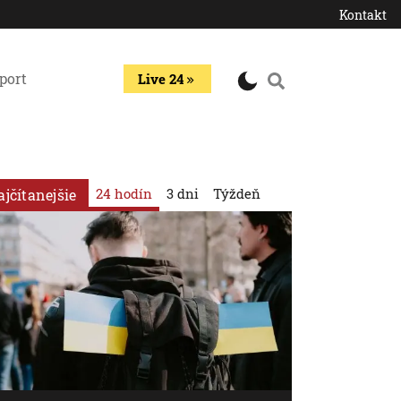
Kontakt
port
Live 24
24 hodín
3 dni
Týždeň
ajčítanejšie