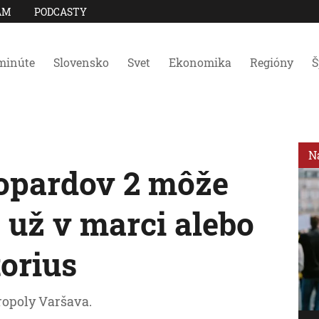
AM
PODCASTY
minúte
Slovensko
Svet
Ekonomika
Regióny
Š
N
opardov 2 môže
 už v marci alebo
torius
ropoly Varšava.