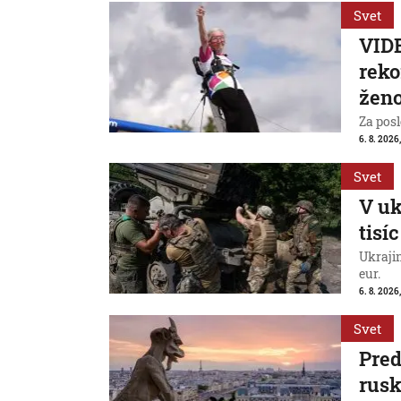
Svet
VIDE
reko
ženo
Za posl
6. 8. 2026
Svet
V uk
tisí
Ukraji
eur.
6. 8. 2026
Svet
Pred
rus