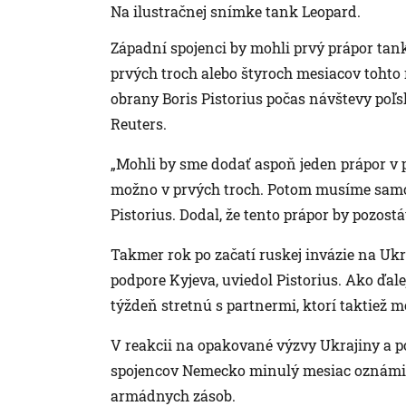
Na ilustračnej snímke tank Leopard.
Západní spojenci by mohli prvý prápor tan
prvých troch alebo štyroch mesiacov tohto r
obrany Boris Pistorius počas návštevy poľ
Reuters.
„Mohli by sme dodať aspoň jeden prápor v 
možno v prvých troch. Potom musíme samoz
Pistorius. Dodal, že tento prápor by pozostá
Takmer rok po začatí ruskej invázie na Ukr
podpore Kyjeva, uviedol Pistorius. Ako ďale
týždeň stretnú s partnermi, ktorí taktiež 
V reakcii na opakované výzvy Ukrajiny a 
spojencov Nemecko minulý mesiac oznámilo
armádnych zásob.