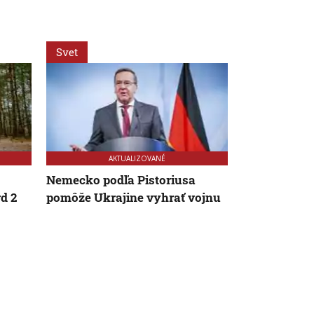
Svet
Svet
AKTUALIZOVANÉ
Nemecko podľa Pistoriusa
Za snahu dos
d 2
pomôže Ukrajine vyhrať vojnu
Španielska z
Starosta Ce
tragickú bil
krízy