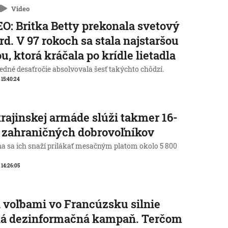
Video
O: Britka Betty prekonala svetový
rd. V 97 rokoch sa stala najstaršou
u, ktorá kráčala po krídle lietadla
edné desaťročie absolvovala šesť takýchto chôdzí.
, 15:40:24
rajinskej armáde slúži takmer 16-
c zahraničných dobrovoľníkov
na sa ich snaží prilákať mesačným platom okolo 5 800
, 14:26:05
 voľbami vo Francúzsku silnie
ká dezinformačná kampaň. Terčom