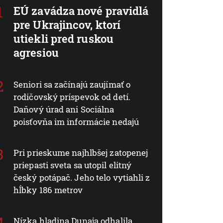
EÚ zavádza nové pravidlá
pre Ukrajincov, ktorí
utiekli pred ruskou
agresiou
Seniori sa začínajú zaujímať o
rodičovský príspevok od detí.
Daňový úrad ani Sociálna
poisťovňa im informácie nedajú
Pri prieskume najhlbšej zatopenej
priepasti sveta sa utopil elitný
český potápač. Jeho telo vytiahli z
hĺbky 186 metrov
Nízka hladina Dunaja odhalila