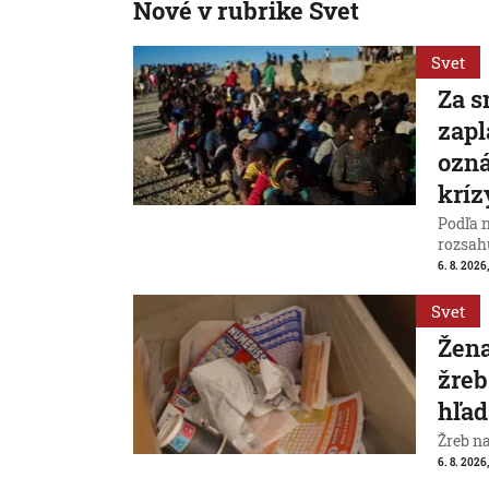
Nové v rubrike Svet
Svet
Za s
zapl
ozná
kríz
Podľa 
rozsah
6. 8. 2026,
Svet
Žena
žreb
hľad
Žreb n
6. 8. 2026,