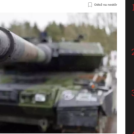
Odlož na neskôr