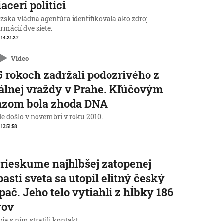
iacerí politici
zska vládna agentúra identifikovala ako zdroj
rmácií dve siete.
 14:21:27
Video
5 rokoch zadržali podozrivého z
álnej vraždy v Prahe. Kľúčovým
azom bola zhoda DNA
de došlo v novembri v roku 2010.
 13:51:58
prieskume najhlbšej zatopenej
pasti sveta sa utopil elitný český
pač. Jeho telo vytiahli z hĺbky 186
rov
ia s ním stratili kontakt.