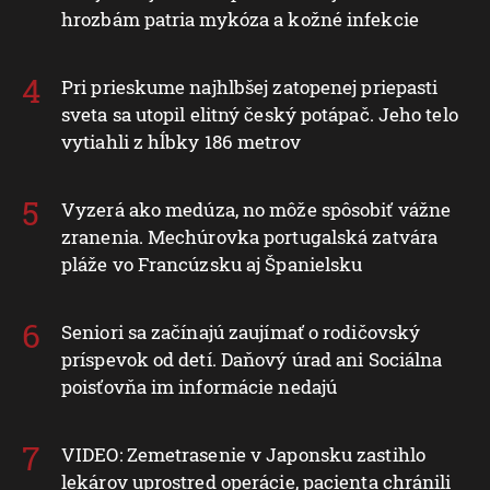
hrozbám patria mykóza a kožné infekcie
Pri prieskume najhlbšej zatopenej priepasti
sveta sa utopil elitný český potápač. Jeho telo
vytiahli z hĺbky 186 metrov
Vyzerá ako medúza, no môže spôsobiť vážne
zranenia. Mechúrovka portugalská zatvára
pláže vo Francúzsku aj Španielsku
Seniori sa začínajú zaujímať o rodičovský
príspevok od detí. Daňový úrad ani Sociálna
poisťovňa im informácie nedajú
VIDEO: Zemetrasenie v Japonsku zastihlo
lekárov uprostred operácie, pacienta chránili