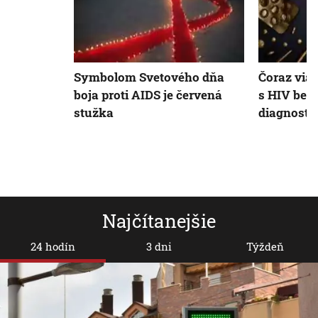
Symbolom Svetového dňa
Čoraz viac
boja proti AIDS je červená
s HIV bez 
stužka
diagnosti
Najčítanejšie
24 hodín
3 dni
Týždeň