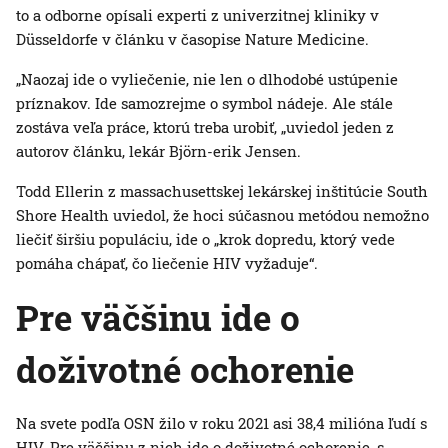
to a odborne opísali experti z univerzitnej kliniky v
Düsseldorfe v článku v časopise Nature Medicine.
„Naozaj ide o vyliečenie, nie len o dlhodobé ustúpenie
príznakov. Ide samozrejme o symbol nádeje. Ale stále
zostáva veľa práce, ktorú treba urobiť, „uviedol jeden z
autorov článku, lekár Björn-erik Jensen.
Todd Ellerin z massachusettskej lekárskej inštitúcie South
Shore Health uviedol, že hoci súčasnou metódou nemožno
liečiť širšiu populáciu, ide o „krok dopredu, ktorý vede
pomáha chápať, čo liečenie HIV vyžaduje“.
Pre väčšinu ide o
doživotné ochorenie
Na svete podľa OSN žilo v roku 2021 asi 38,4 milióna ľudí s
HIV. Pre väčšinu z nich ide o doživotné ochorenie, s