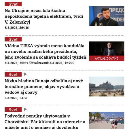
Svet
Na Ukrajine nezostala žiadna
nepoškodená tepelná elektráreň, tvrdí
V. Zelenskyj
8. 8. 2026, 15:34:46
Svet
Vládna TISZA vybrala meno kandidáta
na nového maďarského prezidenta,
jeho zvolenie sa očakáva budúci týždeň
AKTUALIZOVANÉ
8. 8. 2026, 13:51:54
Aktualizované:
8. 8. 2026, 14:49:00
Svet
Nízka hladina Dunaja odhalila aj nové
termálne pramene, objav vyvoláva u
vedcov aj obavy
8. 8. 2026, 11:30:31
Svet
Podvodné ponuky ubytovania v
Chorvátsku: Pár kliknutí na internete a
môžete prísť o peniaze aj dovolenku