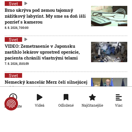
Svet
Brno ukrýva pod zemou tajomný
zážitkový labyrint. My sme sa doň išli
pozrieť s kamerou
8. 8. 2026, 7:00:00
Svet
VIDEO: Zemetrasenie v Japonsku
zastihlo lekárov uprostred operácie,
pacienta chránili vlastnými telami
7. 8. 2026, 15:01:59
Svet
Nemecký kancelár Merz čelí silnejúcej
kritike pre štátnickú neschopnosť.
Jeho dôvera v udržanie jednotnosti
klesá
Viac
Videá
Odložené
Najčítanejšie
Po minúte
7. 8. 2026, 14:44:23
Svet
Na letisku v Lipsku našli najmenej dva drony. Podľa