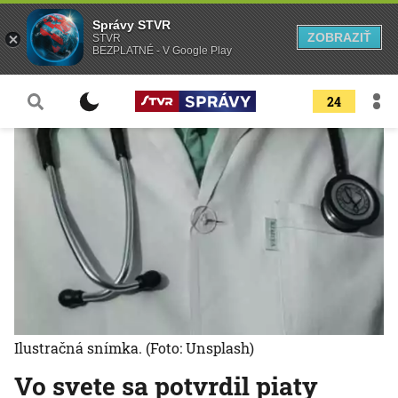
Správy STVR
ZOBRAZIŤ
STVR
BEZPLATNÉ - V Google Play
24
Ilustračná snímka.
(Foto: Unsplash)
Vo svete sa potvrdil piaty