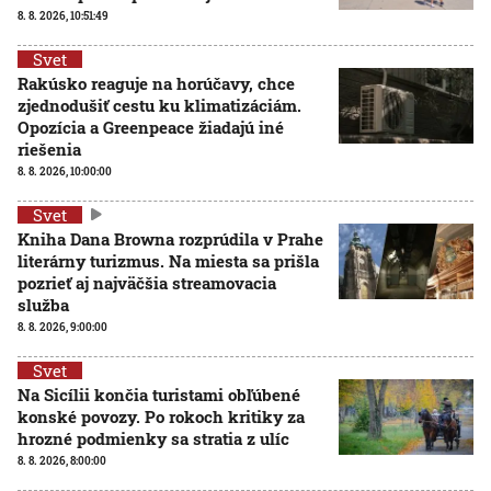
8. 8. 2026, 10:51:49
Svet
Rakúsko reaguje na horúčavy, chce
zjednodušiť cestu ku klimatizáciám.
Opozícia a Greenpeace žiadajú iné
riešenia
8. 8. 2026, 10:00:00
Svet
Kniha Dana Browna rozprúdila v Prahe
literárny turizmus. Na miesta sa prišla
pozrieť aj najväčšia streamovacia
služba
8. 8. 2026, 9:00:00
Svet
Na Sicílii končia turistami obľúbené
konské povozy. Po rokoch kritiky za
hrozné podmienky sa stratia z ulíc
8. 8. 2026, 8:00:00