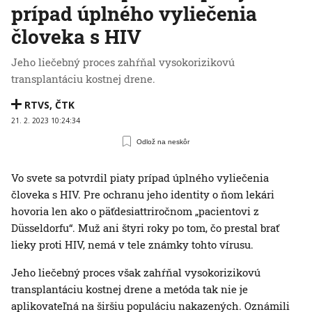
prípad úplného vyliečenia
človeka s HIV
Jeho liečebný proces zahŕňal vysokorizikovú
transplantáciu kostnej drene.
RTVS
,
ČTK
21. 2. 2023 10:24:34
Odlož na neskôr
Vo svete sa potvrdil piaty prípad úplného vyliečenia
človeka s HIV. Pre ochranu jeho identity o ňom lekári
hovoria len ako o päťdesiattriročnom „pacientovi z
Düsseldorfu“. Muž ani štyri roky po tom, čo prestal brať
lieky proti HIV, nemá v tele známky tohto vírusu.
Jeho liečebný proces však zahŕňal vysokorizikovú
transplantáciu kostnej drene a metóda tak nie je
aplikovateľná na širšiu populáciu nakazených. Oznámili