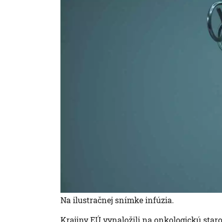
Na ilustračnej snímke infúzia.
Krajiny EÚ vynaložili na onkologickú staros