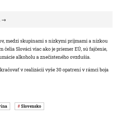
u
žov, medzi skupinami s nízkymi príjmami a nízkou
 čelia Slováci viac ako je priemer EÚ, sú fajčenie,
zumácie alkoholu a znečisteného ovzdušia.
račovať v realizácii vyše 30 opatrení v rámci boja
vina
Slovensko