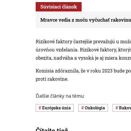
Súvisiaci článok
Mravce vedia z moču vyčuchať rakovin
Rizikové faktory častejšie prevažujú u mu
úrovňou vzdelania. Rizikové faktory, ktorým
obezita, nadváha a vysoká je aj miera kon
Komisia zdôraznila, že v roku 2023 bude pok
proti rakovine.
Ďalšie články na tému:
Európska únia
onkológia
rako
Čítajte tiež