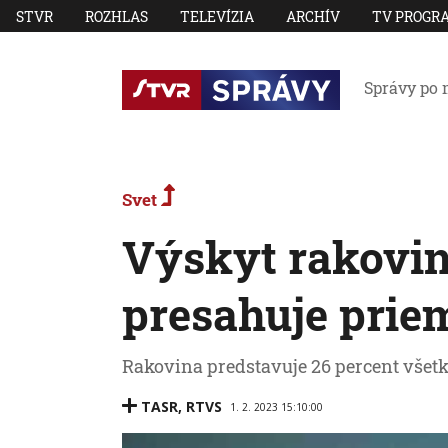
STVR
ROZHLAS
TELEVÍZIA
ARCHÍV
TV PROGR
Správy po 
Svet
Výskyt rakovin
presahuje prie
Rakovina predstavuje 26 percent všetk
TASR
,
RTVS
1. 2. 2023 15:10:00