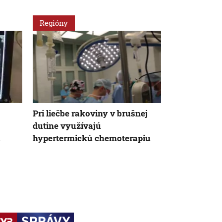
Regióny
Svet
Pri liečbe rakoviny v brušnej
Rastlinná st
dutine využívajú
riziko rakov
hypertermickú chemoterapiu
22 %