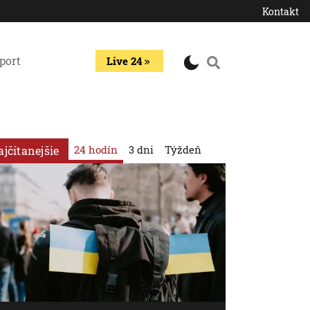
Kontakt
port
Live 24
24 hodín
3 dni
Týždeň
ajčítanejšie