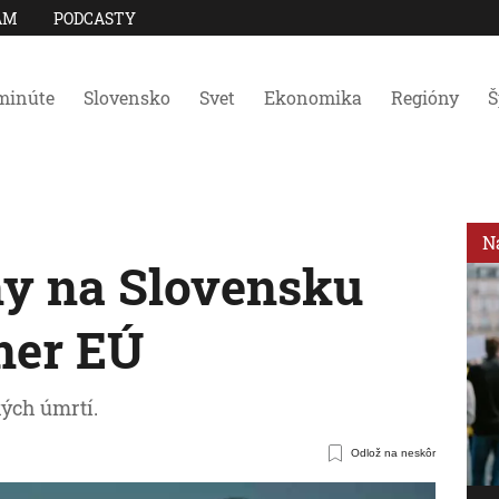
AM
PODCASTY
minúte
Slovensko
Svet
Ekonomika
Regióny
Š
N
y na Slovensku
mer EÚ
ých úmrtí.
Odlož na neskôr