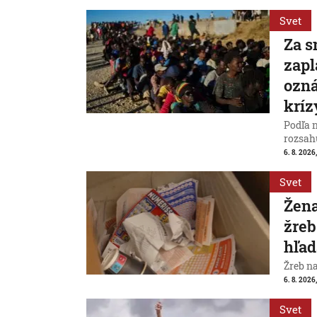
Svet
Za s
zapl
ozná
kríz
Podľa 
rozsah
6. 8. 2026,
Svet
Žena
žreb
hľad
Žreb n
6. 8. 2026,
Svet