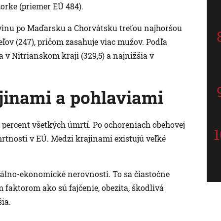
zorke (priemer EÚ 484).
ovinu po Maďarsku a Chorvátsku treťou najhoršou
ľov (247), pričom zasahuje viac mužov. Podľa
 v Nitrianskom kraji (329,5) a najnižšia v
jinami a pohlaviami
6 percent všetkých úmrtí. Po ochoreniach obehovej
rtnosti v EÚ. Medzi krajinami existujú veľké
ciálno-ekonomické nerovnosti. To sa čiastočne
 faktorom ako sú fajčenie, obezita, škodlivá
ia.