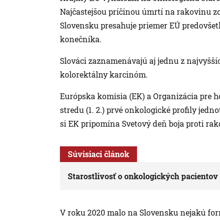
Najčastejšou príčinou úmrtí na rakovinu z
Slovensku presahuje priemer EÚ predovšetký
konečníka.
Slováci zaznamenávajú aj jednu z najvyšší
kolorektálny karcinóm.
Európska komisia (EK) a Organizácia pre h
stredu (1. 2.) prvé onkologické profily jed
si EK pripomína Svetový deň boja proti rako
Súvisiaci článok
Starostlivosť o onkologických pacientov
V roku 2020 malo na Slovensku nejakú for