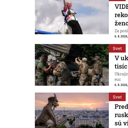
VIDE
reko
ženo
Za posl
6. 8. 2026
Svet
V uk
tisí
Ukraji
eur.
6. 8. 2026
Svet
Pred
rus
sú v