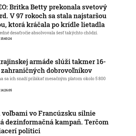
O: Britka Betty prekonala svetový
rd. V 97 rokoch sa stala najstaršou
u, ktorá kráčala po krídle lietadla
edné desaťročie absolvovala šesť takýchto chôdzí.
, 15:40:24
rajinskej armáde slúži takmer 16-
c zahraničných dobrovoľníkov
na sa ich snaží prilákať mesačným platom okolo 5 800
, 14:26:05
 voľbami vo Francúzsku silnie
ká dezinformačná kampaň. Terčom
iacerí politici