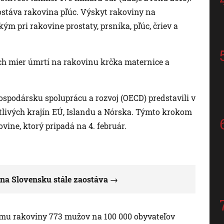
ostáva rakovina pľúc. Výskyt rakoviny na
m pri rakovine prostaty, prsníka, pľúc, čriev a
ch mier úmrtí na rakovinu krčka maternice a
ospodársku spoluprácu a rozvoj (OECD) predstavili v
notlivých krajín EÚ, Islandu a Nórska. Týmto krokom
vine, ktorý pripadá na 4. február.
 na Slovensku stále zaostáva
mu rakoviny 773 mužov na 100 000 obyvateľov