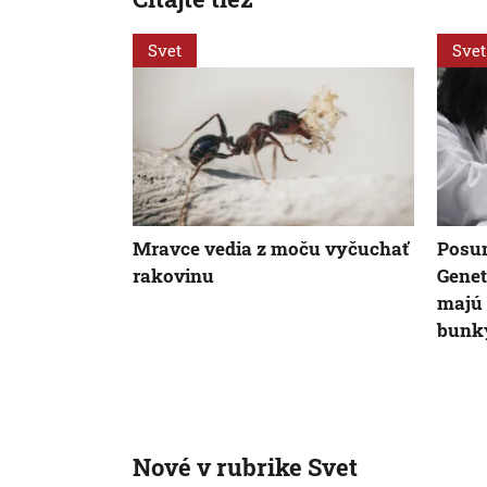
Svet
Svet
Mravce vedia z moču vyčuchať
Posun
rakovinu
Genet
majú 
bunk
Nové v rubrike Svet