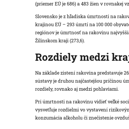
(priemer EÚ je 686) a 483 žien v rovnakej v
Slovensko je z hľadiska úmrtnosti na rak
krajinou EÚ – 293 úmrtí na 100 000 obyvate
regiónov je úmrtnosť na rakovinu najvyššia
Žilinskom kraji (273,6).
Rozdiely medzi kra
Na základe zistení rakovina predstavuje 2
sústavy je druhou najčastejšou príčinou úm
rozdiely, rovnako aj medzi pohlaviami.
Pri úmrtnosti na rakovinu vidieť veľké so
vysvetľuje rozdielmi vo vystavení rizikovým
konzumácia alkoholu či znečistenie ovzduš