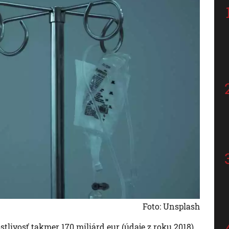
Foto: Unsplash
tlivosť takmer 170 miliárd eur (údaje z roku 2018).