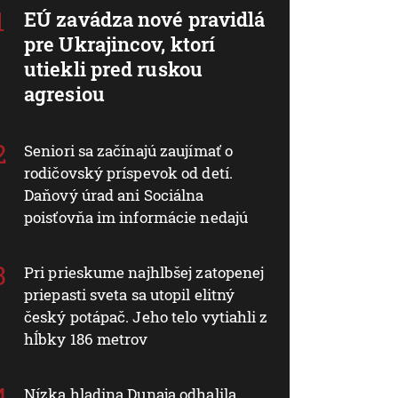
EÚ zavádza nové pravidlá
pre Ukrajincov, ktorí
utiekli pred ruskou
agresiou
Seniori sa začínajú zaujímať o
rodičovský príspevok od detí.
Daňový úrad ani Sociálna
poisťovňa im informácie nedajú
Pri prieskume najhlbšej zatopenej
priepasti sveta sa utopil elitný
český potápač. Jeho telo vytiahli z
hĺbky 186 metrov
Nízka hladina Dunaja odhalila