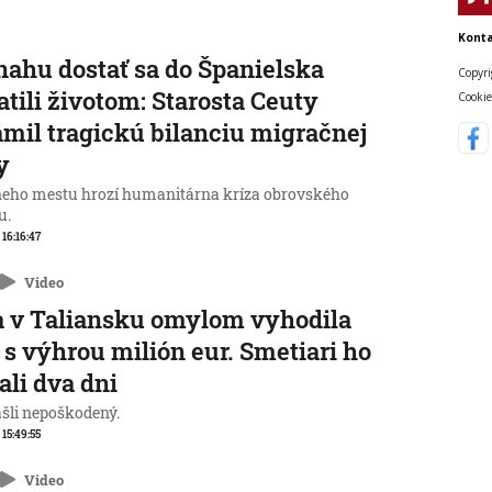
Konta
nahu dostať sa do Španielska
Copyri
atili životom: Starosta Ceuty
Cookie
mil tragickú bilanciu migračnej
y
neho mestu hrozí humanitárna kríza obrovského
u.
 16:16:47
Video
 v Taliansku omylom vyhodila
 s výhrou milión eur. Smetiari ho
ali dva dni
ašli nepoškodený.
 15:49:55
Video