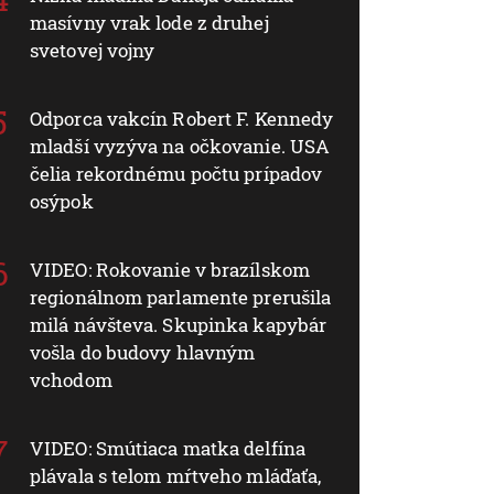
masívny vrak lode z druhej
svetovej vojny
Odporca vakcín Robert F. Kennedy
mladší vyzýva na očkovanie. USA
čelia rekordnému počtu prípadov
osýpok
VIDEO: Rokovanie v brazílskom
regionálnom parlamente prerušila
milá návšteva. Skupinka kapybár
vošla do budovy hlavným
vchodom
VIDEO: Smútiaca matka delfína
plávala s telom mŕtveho mláďaťa,