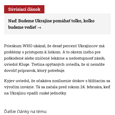
Súvisiaci článok
Naď: Budeme Ukrajine pomáhať toľko, koľko
budeme vedieť
Prieskum WHO ukázal, že desať percent Ukrajincov má
problémy s prístupom k liekom. A to okrem iného pre
poškodené alebo zničené lekárne a nedostupnosť zásob,
uviedol Kluge. Tretina opýtaných uviedla, že si nemôže
dovoliť prípravok, ktorý potrebuje.
Kyjev uviedol, že očakáva zosilnenie útokov s blížiacim sa
výročím invázie. Tá sa začala pred rokom 24. februára, keď
na Ukrajinu vpadli ruské jednotky.
Ďalšie články na tému: