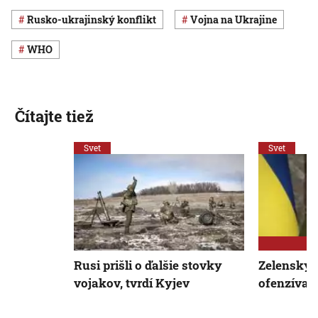
rusko-ukrajinský konflikt
vojna na Ukrajine
WHO
Čítajte tiež
Svet
Svet
Rusi prišli o ďalšie stovky
Zelenskyj
vojakov, tvrdí Kyjev
ofenzíva s