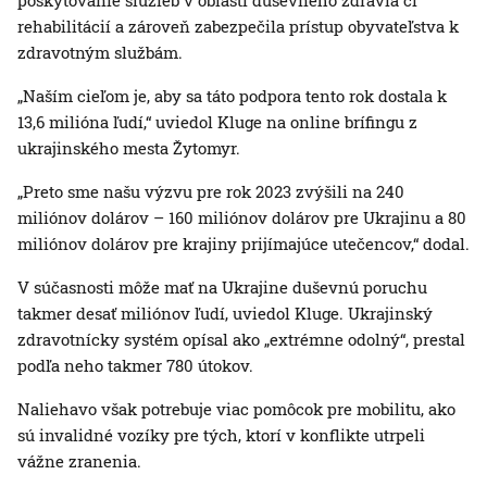
poskytovanie služieb v oblasti duševného zdravia či
rehabilitácií a zároveň zabezpečila prístup obyvateľstva k
zdravotným službám.
„Naším cieľom je, aby sa táto podpora tento rok dostala k
13,6 milióna ľudí,“ uviedol Kluge na online brífingu z
ukrajinského mesta Žytomyr.
„Preto sme našu výzvu pre rok 2023 zvýšili na 240
miliónov dolárov – 160 miliónov dolárov pre Ukrajinu a 80
miliónov dolárov pre krajiny prijímajúce utečencov,“ dodal.
V súčasnosti môže mať na Ukrajine duševnú poruchu
takmer desať miliónov ľudí, uviedol Kluge. Ukrajinský
zdravotnícky systém opísal ako „extrémne odolný“, prestal
podľa neho takmer 780 útokov.
Naliehavo však potrebuje viac pomôcok pre mobilitu, ako
sú invalidné vozíky pre tých, ktorí v konflikte utrpeli
vážne zranenia.