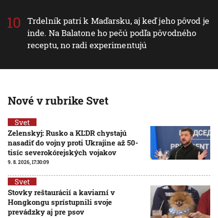
Trdelník patrí k Maďarsku, aj keď jeho pôvod je
inde. Na Balatone ho pečú podľa pôvodného
receptu, no radi experimentujú
Nové v rubrike Svet
Svet
Zelenskyj: Rusko a KĽDR chystajú
nasadiť do vojny proti Ukrajine až 50-
tisíc severokórejských vojakov
9. 8. 2026, 17:30:09
Svet
Stovky reštaurácií a kaviarní v
Hongkongu sprístupnili svoje
prevádzky aj pre psov