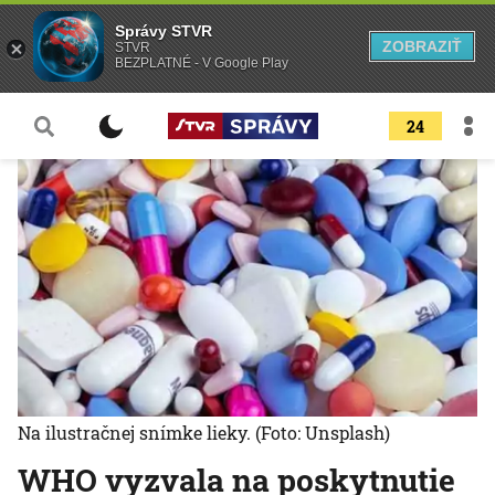
Správy STVR
ZOBRAZIŤ
STVR
BEZPLATNÉ - V Google Play
24
Na ilustračnej snímke lieky.
(Foto: Unsplash)
WHO vyzvala na poskytnutie