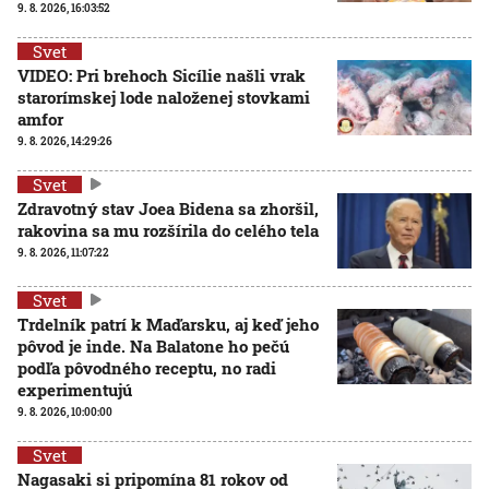
9. 8. 2026, 16:03:52
Svet
VIDEO: Pri brehoch Sicílie našli vrak
starorímskej lode naloženej stovkami
amfor
9. 8. 2026, 14:29:26
Svet
Zdravotný stav Joea Bidena sa zhoršil,
rakovina sa mu rozšírila do celého tela
9. 8. 2026, 11:07:22
Svet
Trdelník patrí k Maďarsku, aj keď jeho
pôvod je inde. Na Balatone ho pečú
podľa pôvodného receptu, no radi
experimentujú
9. 8. 2026, 10:00:00
Svet
Nagasaki si pripomína 81 rokov od