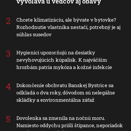
vyvoláva u vedcov aj obavy
Chcete klimatizáciu, ale bývate v bytovke?
Rozhodnutie vlastníka nestačí, potrebný je aj
súhlas susedov
Hygienici upozorňujú na desiatky
nevyhovujúcich kúpalísk. K najväčším
hrozbám patria mykóza a kožné infekcie
Dokončenie obchvatu Banskej Bystrice sa
odkladá o dva roky, dôvodom sú nelegálne
skládky a environmentálna záťaž
Dovolenka sa zmenila na nočnú moru.
Namiesto oddychu prišli štípance, neporiadok