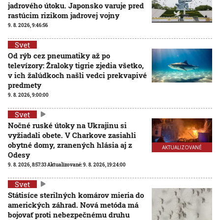
jadrového útoku. Japonsko varuje pred
rastúcim rizikom jadrovej vojny
9. 8. 2026, 9:46:56
Svet
Od rýb cez pneumatiky až po
televízory: Žraloky tigrie zjedia všetko,
v ich žalúdkoch našli vedci prekvapivé
predmety
9. 8. 2026, 9:00:00
Svet
Nočné ruské útoky na Ukrajinu si
vyžiadali obete. V Charkove zasiahli
obytné domy, zranených hlásia aj z
AKTUALIZOVANÉ
Odesy
9. 8. 2026, 8:57:33
Aktualizované:
9. 8. 2026, 19:24:00
Svet
Státisíce sterilných komárov mieria do
amerických záhrad. Nová metóda má
bojovať proti nebezpečnému druhu