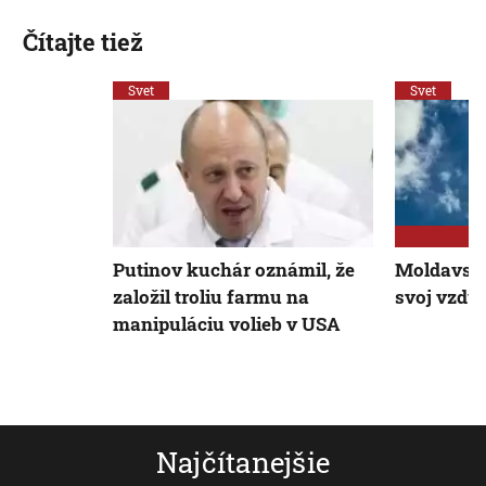
Čítajte tiež
Svet
Svet
Putinov kuchár oznámil, že
Moldavsko
založil troliu farmu na
svoj vzduš
manipuláciu volieb v USA
Najčítanejšie