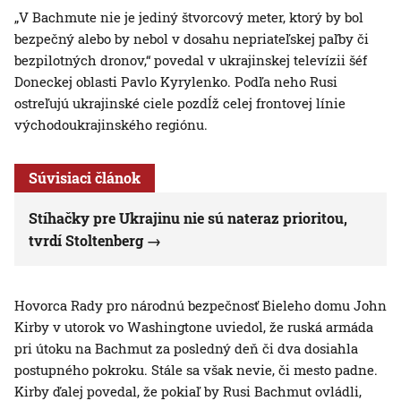
„V Bachmute nie je jediný štvorcový meter, ktorý by bol
bezpečný alebo by nebol v dosahu nepriateľskej paľby či
bezpilotných dronov,“ povedal v ukrajinskej televízii šéf
Doneckej oblasti Pavlo Kyrylenko. Podľa neho Rusi
ostreľujú ukrajinské ciele pozdĺž celej frontovej línie
východoukrajinského regiónu.
Súvisiaci článok
Stíhačky pre Ukrajinu nie sú nateraz prioritou,
tvrdí Stoltenberg
Hovorca Rady pro národnú bezpečnosť Bieleho domu John
Kirby v utorok vo Washingtone uviedol, že ruská armáda
pri útoku na Bachmut za posledný deň či dva dosiahla
postupného pokroku. Stále sa však nevie, či mesto padne.
Kirby ďalej povedal, že pokiaľ by Rusi Bachmut ovládli,