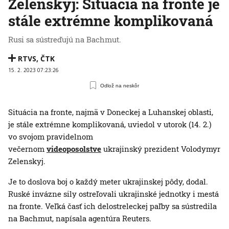
Zelenskyj: Situácia na fronte je
stále extrémne komplikovaná
Rusi sa sústreďujú na Bachmut.
RTVS
,
ČTK
15. 2. 2023 07:23:26
Odlož na neskôr
Situácia na fronte, najmä v Doneckej a Luhanskej oblasti,
je stále extrémne komplikovaná, uviedol v utorok (14. 2.)
vo svojom pravidelnom
večernom
videoposolstve
ukrajinský prezident Volodymyr
Zelenskyj.
Je to doslova boj o každý meter ukrajinskej pôdy, dodal.
Ruské invázne sily ostreľovali ukrajinské jednotky i mestá
na fronte. Veľká časť ich delostreleckej paľby sa sústredila
na Bachmut, napísala agentúra Reuters.