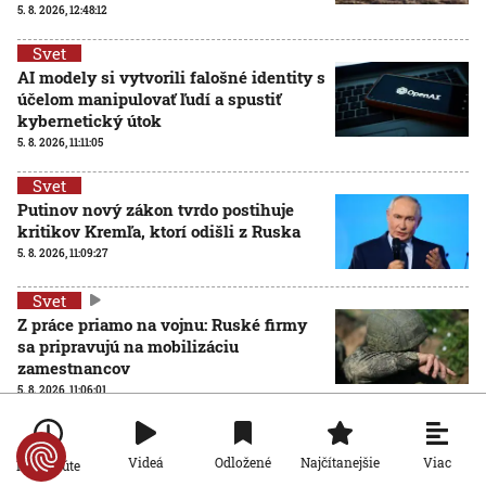
5. 8. 2026, 12:48:12
Svet
AI modely si vytvorili falošné identity s
účelom manipulovať ľudí a spustiť
kybernetický útok
5. 8. 2026, 11:11:05
Svet
Putinov nový zákon tvrdo postihuje
kritikov Kremľa, ktorí odišli z Ruska
5. 8. 2026, 11:09:27
Svet
Z práce priamo na vojnu: Ruské firmy
sa pripravujú na mobilizáciu
zamestnancov
5. 8. 2026, 11:06:01
Viac
Videá
Odložené
Najčítanejšie
Po minúte