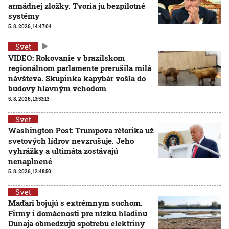
armádnej zložky. Tvoria ju bezpilotné
systémy
5. 8. 2026, 14:47:04
Svet
VIDEO: Rokovanie v brazílskom
regionálnom parlamente prerušila milá
návšteva. Skupinka kapybár vošla do
budovy hlavným vchodom
5. 8. 2026, 13:53:13
Svet
Washington Post: Trumpova rétorika už
svetových lídrov nevzrušuje. Jeho
vyhrážky a ultimáta zostávajú
nenaplnené
5. 8. 2026, 12:48:50
Svet
Maďari bojujú s extrémnym suchom.
Firmy i domácnosti pre nízku hladinu
Dunaja obmedzujú spotrebu elektriny