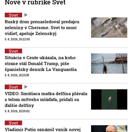
Nové v rubrike Svet
Svet
Ruský dron prenasledoval predajcu
zeleniny v Chersone. Svet to musí
vidieť, apeluje Zelenskyj
5. 8. 2026, 19:22:05
Svet
Situácia v Ceute ukázala, na koho
strane stál Donald Trump, píše
španielsky denník La Vanguardia
5. 8. 2026, 15:23:39
Svet
VIDEO: Smútiaca matka delfína plávala
s telom mŕtveho mláďaťa, pridali sa
ďalšie delfíny
5. 8. 2026, 15:20:02
Svet
Vladimir Putin oznámil vznik novej