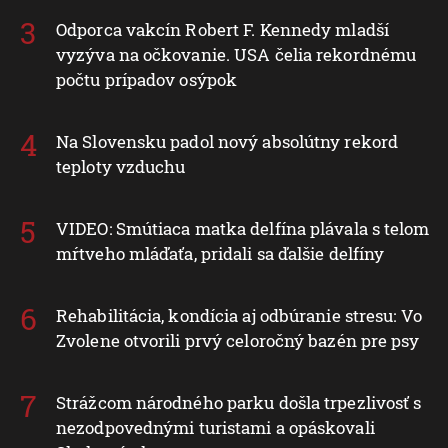
Odporca vakcín Robert F. Kennedy mladší
vyzýva na očkovanie. USA čelia rekordnému
počtu prípadov osýpok
Na Slovensku padol nový absolútny rekord
teploty vzduchu
VIDEO: Smútiaca matka delfína plávala s telom
mŕtveho mláďaťa, pridali sa ďalšie delfíny
Rehabilitácia, kondícia aj odbúranie stresu: Vo
Zvolene otvorili prvý celoročný bazén pre psy
Strážcom národného parku došla trpezlivosť s
nezodpovednými turistami a opáskovali