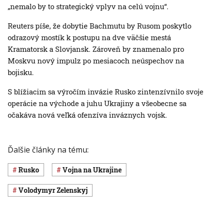
„nemalo by to strategický vplyv na celú vojnu“.
Reuters píše, že dobytie Bachmutu by Rusom poskytlo
odrazový mostík k postupu na dve väčšie mestá
Kramatorsk a Slovjansk. Zároveň by znamenalo pro
Moskvu nový impulz po mesiacoch neúspechov na
bojisku.
S blížiacim sa výročím invázie Rusko zintenzívnilo svoje
operácie na východe a juhu Ukrajiny a všeobecne sa
očakáva nová veľká ofenzíva inváznych vojsk.
Ďalšie články na tému:
Rusko
vojna na Ukrajine
Volodymyr Zelenskyj