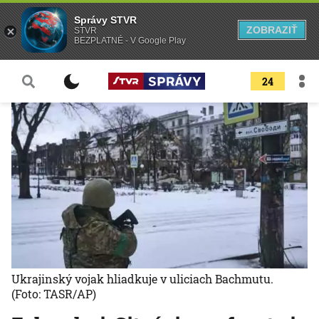
Správy STVR
ZOBRAZIŤ
STVR
BEZPLATNÉ - V Google Play
24
Ukrajinský vojak hliadkuje v uliciach Bachmutu.
(Foto: TASR/AP)