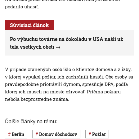
podarilo uhasiť.
Súvisiaci článok
Po výbuchu továrne na čokoládu v USA našli už
telá všetkých obetí
V prípade zranených osôb išlo o klientov domova a z izby,
v ktorej vypukol požiar, ich zachránili hasiči. Obe osoby sa
pravdepodobne priotrávili dymom, spresňuje DPA, podľa
ktorej ich museli na mieste oživovať. Príčina požiaru
nebola bezprostredne známa.
Ďalšie články na tému:
Berlín
domov dôchodcov
požiar