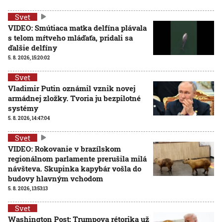
Svet
VIDEO: Smútiaca matka delfína plávala
s telom mŕtveho mláďaťa, pridali sa
ďalšie delfíny
5. 8. 2026, 15:20:02
Svet
Vladimir Putin oznámil vznik novej
armádnej zložky. Tvoria ju bezpilotné
systémy
5. 8. 2026, 14:47:04
Svet
VIDEO: Rokovanie v brazílskom
regionálnom parlamente prerušila milá
návšteva. Skupinka kapybár vošla do
budovy hlavným vchodom
5. 8. 2026, 13:53:13
Svet
Washington Post: Trumpova rétorika už