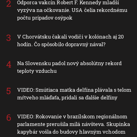
Odporca vakcín Robert F. Kennedy mladší
vyzýva na očkovanie. USA čelia rekordnému
počtu prípadov osýpok
V Chorvátsku čakali vodiči v kolónach aj 20
hodín. Čo spôsobilo dopravný nával?
Na Slovensku padol nový absolútny rekord
teploty vzduchu
VIDEO: Smútiaca matka delfína plávala s telom
mŕtveho mláďaťa, pridali sa ďalšie delfíny
VIDEO: Rokovanie v brazílskom regionálnom
parlamente prerušila milá návšteva. Skupinka
kapybár vošla do budovy hlavným vchodom