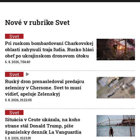
Nové v rubrike Svet
Svet
Pri ruskom bombardovaní Charkovskej
oblasti zahynuli traja ľudia. Rusko hlási
obeť po ukrajinskom dronovom útoku
6. 8. 2026, 7:54:40
Svet
Ruský dron prenasledoval predajcu
zeleniny v Chersone. Svet to musí
vidieť, apeluje Zelenskyj
5. 8. 2026, 19:22:05
Svet
Situácia v Ceute ukázala, na koho
strane stál Donald Trump, píše
španielsky denník La Vanguardia
5. 8. 2026, 15:23:39