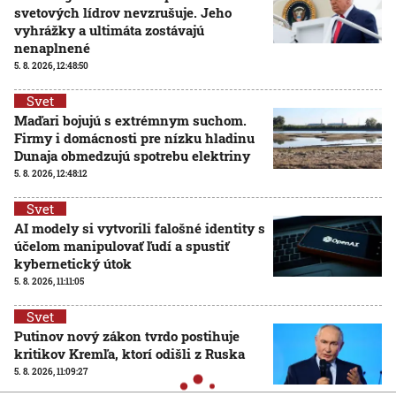
svetových lídrov nevzrušuje. Jeho
vyhrážky a ultimáta zostávajú
nenaplnené
5. 8. 2026, 12:48:50
Svet
Maďari bojujú s extrémnym suchom.
Firmy i domácnosti pre nízku hladinu
Dunaja obmedzujú spotrebu elektriny
5. 8. 2026, 12:48:12
Svet
AI modely si vytvorili falošné identity s
účelom manipulovať ľudí a spustiť
kybernetický útok
5. 8. 2026, 11:11:05
Svet
Putinov nový zákon tvrdo postihuje
kritikov Kremľa, ktorí odišli z Ruska
5. 8. 2026, 11:09:27