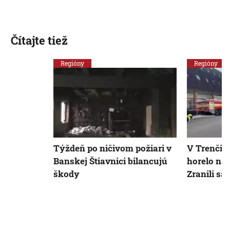
Čítajte tiež
Regióny
Regióny
Týždeň po ničivom požiari v
V Trenčia
Banskej Štiavnici bilancujú
horelo ná
škody
Zranili sa