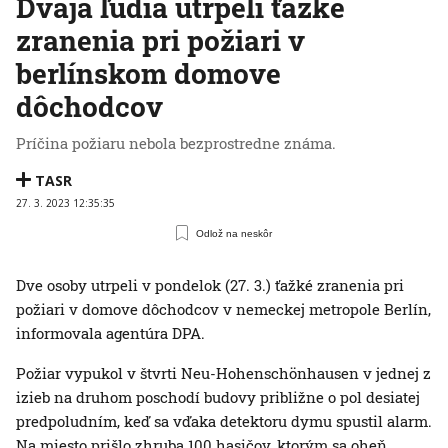
Dvaja ľudia utrpeli ťažké
zranenia pri požiari v
berlínskom domove
dôchodcov
Príčina požiaru nebola bezprostredne známa.
TASR
27. 3. 2023 12:35:35
Odlož na neskôr
Dve osoby utrpeli v pondelok (27. 3.) ťažké zranenia pri
požiari v domove dôchodcov v nemeckej metropole Berlín,
informovala agentúra DPA.
Požiar vypukol v štvrti Neu-Hohenschönhausen v jednej z
izieb na druhom poschodí budovy približne o pol desiatej
predpoludním, keď sa vďaka detektoru dymu spustil alarm.
Na miesto prišlo zhruba 100 hasičov, ktorým sa oheň