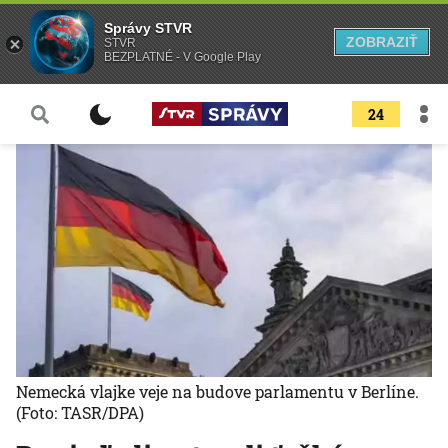
Správy STVR
ZOBRAZIŤ
STVR
BEZPLATNÉ - V Google Play
24
Nemecká vlajke veje na budove parlamentu v Berlíne.
(Foto: TASR/DPA)