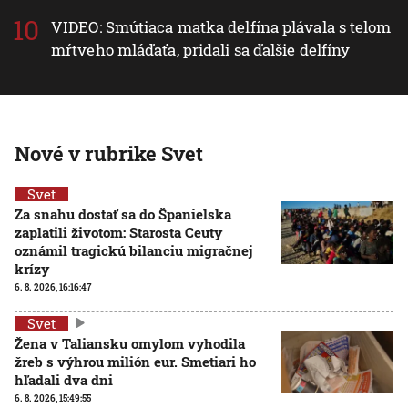
VIDEO: Smútiaca matka delfína plávala s telom
mŕtveho mláďaťa, pridali sa ďalšie delfíny
Nové v rubrike Svet
Svet
Za snahu dostať sa do Španielska
zaplatili životom: Starosta Ceuty
oznámil tragickú bilanciu migračnej
krízy
6. 8. 2026, 16:16:47
Svet
Žena v Taliansku omylom vyhodila
žreb s výhrou milión eur. Smetiari ho
hľadali dva dni
6. 8. 2026, 15:49:55