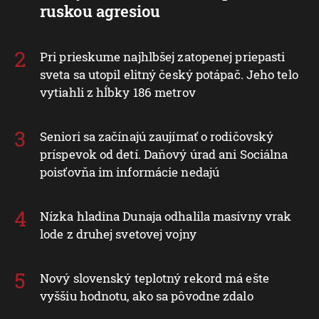
ruskou agresiou
Pri prieskume najhlbšej zatopenej priepasti
sveta sa utopil elitný český potápač. Jeho telo
vytiahli z hĺbky 186 metrov
Seniori sa začínajú zaujímať o rodičovský
príspevok od detí. Daňový úrad ani Sociálna
poisťovňa im informácie nedajú
Nízka hladina Dunaja odhalila masívny vrak
lode z druhej svetovej vojny
Nový slovenský teplotný rekord má ešte
vyššiu hodnotu, ako sa pôvodne zdalo