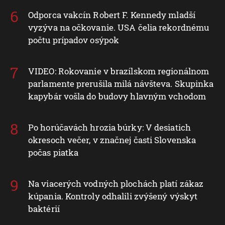
Odporca vakcín Robert F. Kennedy mladší
vyzýva na očkovanie. USA čelia rekordnému
počtu prípadov osýpok
VIDEO: Rokovanie v brazílskom regionálnom
parlamente prerušila milá návšteva. Skupinka
kapybár vošla do budovy hlavným vchodom
Po horúčavách hrozia búrky: V desiatich
okresoch večer, v značnej časti Slovenska
počas piatka
Na viacerých vodných plochách platí zákaz
kúpania. Kontroly odhalili zvýšený výskyt
baktérií