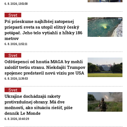
6. 8. 2026, 13:51:58
Svet
Pri prieskume najhlbšej zatopenej
priepasti sveta sa utopil elitný český
potápač. Jeho telo vytiahli z hĺbky 186
metrov
6. 8. 2026, 11:52:11
Svet
Odštiepenci od hnutia MAGA by mohli
založiť tretiu stranu. Niekdajší Trumpov
spojenec predstavil novú víziu pre USA
6. 8. 2026, 11:39:53
Svet
Ukrajine dochádzajú rakety
protivzdušnej obrany. Má dve
možnosti, ako situáciu riešiť, píše
denník Le Monde
6. 8. 2026, 10:40:29