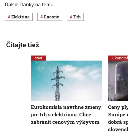
Ďalšie články na tému:
elektrina
energie
Trh
Čítajte tiež
Svet
Ekonomika
Eurokomisia navrhne zmeny
Ceny plynu
pre trh s elektrinou. Chce
Európe naď
zabrániť cenovým výkyvom
dobrá sprá
slovenské