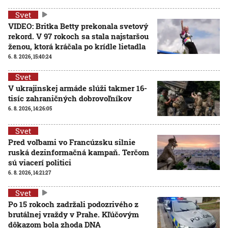
Svet
VIDEO: Britka Betty prekonala svetový
rekord. V 97 rokoch sa stala najstaršou
ženou, ktorá kráčala po krídle lietadla
6. 8. 2026, 15:40:24
Svet
V ukrajinskej armáde slúži takmer 16-
tisíc zahraničných dobrovoľníkov
6. 8. 2026, 14:26:05
Svet
Pred voľbami vo Francúzsku silnie
ruská dezinformačná kampaň. Terčom
sú viacerí politici
6. 8. 2026, 14:21:27
Svet
Po 15 rokoch zadržali podozrivého z
brutálnej vraždy v Prahe. Kľúčovým
dôkazom bola zhoda DNA