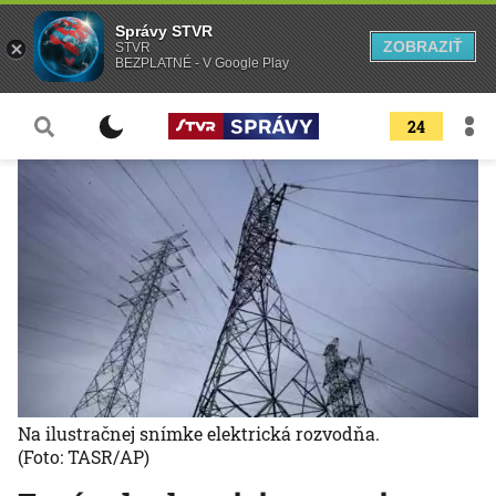
Správy STVR
ZOBRAZIŤ
STVR
BEZPLATNÉ - V Google Play
24
Na ilustračnej snímke elektrická rozvodňa.
(Foto: TASR/AP)