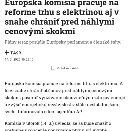
Európska komisia pracuje na
reforme trhu s elektrinou aj v
snahe chrániť pred náhlymi
cenovými skokmi
Plány teraz posúdia Európsky parlament a členské štáty.
TASR
14. 3. 2023 16:23:10
Odlož na neskôr
Európska komisia pracuje na reforme trhu s elektrinou. A
to v snahe chrániť občanov pred náhlymi cenovými
skokmi, posilniť využívanie obnoviteľných zdrojov energií
a zvýšiť energetickú nezávislosť v stále nestabilnejšom
svete. Informovala o tom agentúra AP.
Komisia v utorok (14. 3.) uviedla, že sa bude snažiť o
postupné ukončenie používania plynu pri výrobe