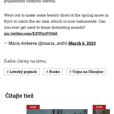
prípadnými ruskými údermi.
Went out to make some beauty shots of the spring snow in
Kyiv to catch the air raid, which is now nationwide. Can
you ever get used to these disturbing sounds?
pic.twitter.com/EXWp1POI4A
— Maria Avdeeva (@maria_avdv)
March 6, 2023
Ďalšie články na tému:
letecký poplach
Rusko
vojna na Ukrajine
Čítajte tiež
Svet
Svet