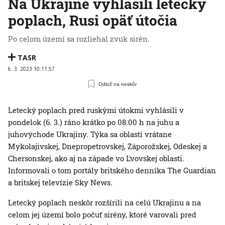
Na Ukrajine vyhlásili letecký
poplach, Rusi opäť útočia
Po celom území sa rozliehal zvuk sirén.
TASR
6. 3. 2023 10:11:57
Odlož na neskôr
Letecký poplach pred ruskými útokmi vyhlásili v
pondelok (6. 3.) ráno krátko po 08.00 h na juhu a
juhovýchode Ukrajiny. Týka sa oblastí vrátane
Mykolajivskej, Dnepropetrovskej, Záporožskej, Odeskej a
Chersonskej, ako aj na západe vo Ľvovskej oblasti.
Informovali o tom portály britského denníka The Guardian
a britskej televízie Sky News.
Letecký poplach neskôr rozšírili na celú Ukrajinu a na
celom jej území bolo počuť sirény, ktoré varovali pred