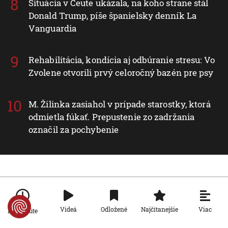
Situácia v Ceute ukázala, na koho strane stál
Donald Trump, píše španielsky denník La
Vanguardia
Rehabilitácia, kondícia aj odbúranie stresu: Vo
Zvolene otvorili prvý celoročný bazén pre psy
M. Žilinka zasiahol v prípade starostky, ktorá
odmietla fúkať. Prepustenie zo zadržania
označil za pochybenie
Nové v rubrike Svet
Viac
Svet
Videá
Odložené
Najčítanejšie
Po minúte
Pri ruskom bombardovaní Charkovskej