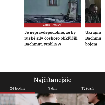
AKTUALIZOVANÉ
Je nepravdepodobné, že by
Ukrajinské
ruské sily čoskoro obkľúčili
Bachmute 
Bachmut, tvrdí ISW
bojom
Najčítanejšie
24 hodín
3 dni
Týždeň