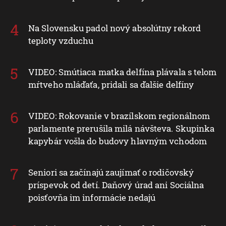
Na Slovensku padol nový absolútny rekord
teploty vzduchu
VIDEO: Smútiaca matka delfína plávala s telom
mŕtveho mláďaťa, pridali sa ďalšie delfíny
VIDEO: Rokovanie v brazílskom regionálnom
parlamente prerušila milá návšteva. Skupinka
kapybár vošla do budovy hlavným vchodom
Seniori sa začínajú zaujímať o rodičovský
príspevok od detí. Daňový úrad ani Sociálna
poisťovňa im informácie nedajú