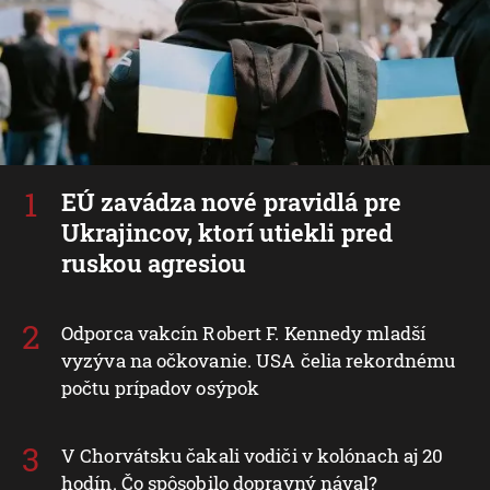
EÚ zavádza nové pravidlá pre
Ukrajincov, ktorí utiekli pred
ruskou agresiou
Odporca vakcín Robert F. Kennedy mladší
vyzýva na očkovanie. USA čelia rekordnému
počtu prípadov osýpok
V Chorvátsku čakali vodiči v kolónach aj 20
hodín. Čo spôsobilo dopravný nával?