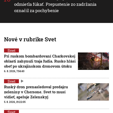
odmietla fúkať. Prepustenie zo zadržania
označil za pochybenie
Nové v rubrike Svet
Svet
Pri ruskom bombardovaní Charkovskej
oblasti zahynuli traja ľudia. Rusko hlási
obeť po ukrajinskom dronovom útoku
6. 8. 2026, 7:54:40
Svet
Ruský dron prenasledoval predajcu
zeleniny v Chersone. Svet to musí
vidieť, apeluje Zelenskyj
5. 8. 2026, 19:22:05
Svet