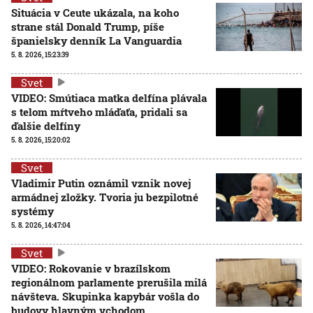
Situácia v Ceute ukázala, na koho
strane stál Donald Trump, píše
španielsky denník La Vanguardia
5. 8. 2026, 15:23:39
Svet
VIDEO: Smútiaca matka delfína plávala
s telom mŕtveho mláďaťa, pridali sa
ďalšie delfíny
5. 8. 2026, 15:20:02
Svet
Vladimir Putin oznámil vznik novej
armádnej zložky. Tvoria ju bezpilotné
systémy
5. 8. 2026, 14:47:04
Svet
VIDEO: Rokovanie v brazílskom
regionálnom parlamente prerušila milá
návšteva. Skupinka kapybár vošla do
budovy hlavným vchodom