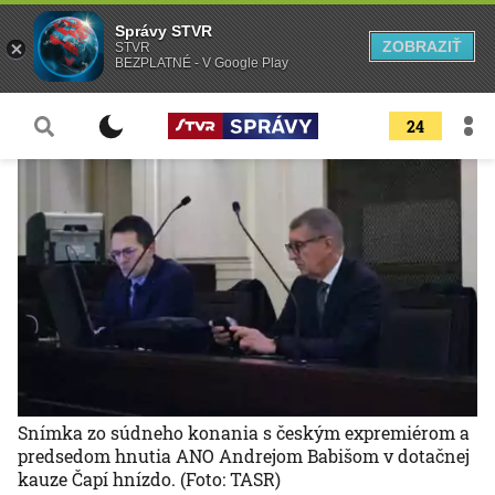
Správy STVR
ZOBRAZIŤ
STVR
BEZPLATNÉ - V Google Play
24
Snímka zo súdneho konania s českým expremiérom a
predsedom hnutia ANO Andrejom Babišom v dotačnej
kauze Čapí hnízdo.
(Foto: TASR)