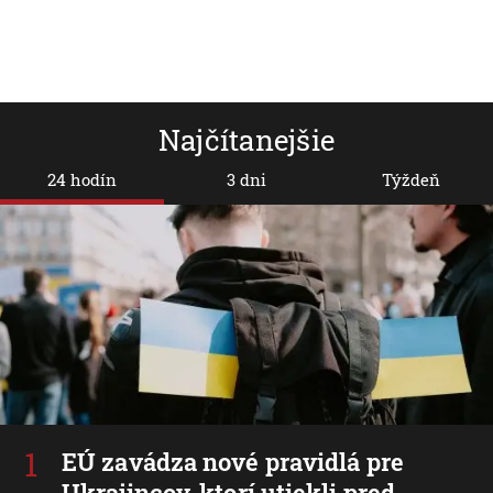
Najčítanejšie
24 hodín
3 dni
Týždeň
EÚ zavádza nové pravidlá pre
Ukrajincov, ktorí utiekli pred