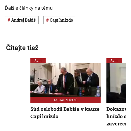
Ďalšie články na tému:
Andrej Babiš
Čapí hnízdo
Čítajte tiež
Svet
Svet
AKTUALIZOVANÉ
Súd oslobodil Babiša v kauze
Dokazovan
Čapí hnízdo
hnízdo sa 
záverečné 