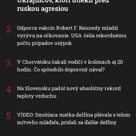
ruskou agresiou
Odporca vakcín Robert F. Kennedy mladší
vyzýva na očkovanie. USA čelia rekordnému
počtu prípadov osýpok
V Chorvátsku čakali vodiči v kolónach aj 20
hodín. Čo spôsobilo dopravný nával?
Na Slovensku padol nový absolútny rekord
teploty vzduchu
VIDEO: Smútiaca matka delfína plávala s telom
mŕtveho mláďaťa, pridali sa ďalšie delfíny