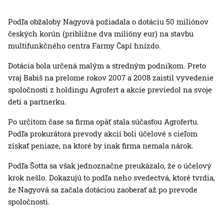
Podľa obžaloby Nagyová požiadala o dotáciu 50 miliónov
českých korún (približne dva milióny eur) na stavbu
multifunkčného centra Farmy Čapí hnízdo.
Dotácia bola určená malým a stredným podnikom. Preto
vraj Babiš na prelome rokov 2007 a 2008 zaistil vyvedenie
spoločnosti z holdingu Agrofert a akcie previedol na svoje
deti a partnerku.
Po určitom čase sa firma opäť stala súčasťou Agrofertu.
Podľa prokurátora prevody akcií boli účelové s cieľom
získať peniaze, na ktoré by inak firma nemala nárok.
Podľa Šotta sa však jednoznačne preukázalo, že o účelový
krok nešlo. Dokazujú to podľa neho svedectvá, ktoré tvrdia,
že Nagyová sa začala dotáciou zaoberať až po prevode
spoločnosti.