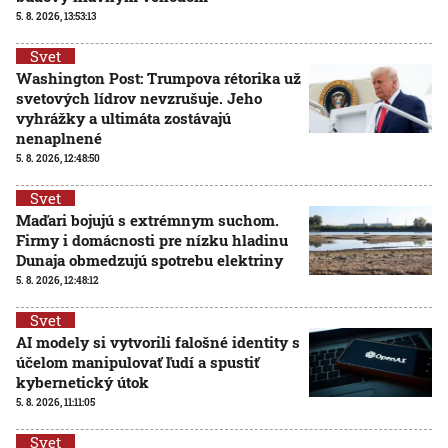
5. 8. 2026, 13:53:13
Svet
Washington Post: Trumpova rétorika už
svetových lídrov nevzrušuje. Jeho
vyhrážky a ultimáta zostávajú
nenaplnené
5. 8. 2026, 12:48:50
Svet
Maďari bojujú s extrémnym suchom.
Firmy i domácnosti pre nízku hladinu
Dunaja obmedzujú spotrebu elektriny
5. 8. 2026, 12:48:12
Svet
AI modely si vytvorili falošné identity s
účelom manipulovať ľudí a spustiť
kybernetický útok
5. 8. 2026, 11:11:05
Svet