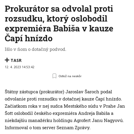
Prokurátor sa odvolal proti
rozsudku, ktorý oslobodil
expremiéra Babiša v kauze
Čapí hnízdo
Išlo v ňom o dotačný podvod.
TASR
12. 4. 2023 14:53:42
Odlož na neskôr
Štátny zástupca (prokurátor) Jaroslav Šaroch podal
odvolanie proti rozsudku v dotačnej kauze Čapí hnízdo.
Začiatkom roka v nej sudca Mestského súdu v Prahe Jan
Šott oslobodil českého expremiéra Andreja Babiša a
niekdajšiu manažérku holdingu Agrofert Janu Nagyovú.
Informoval o tom server Seznam Zprávy.