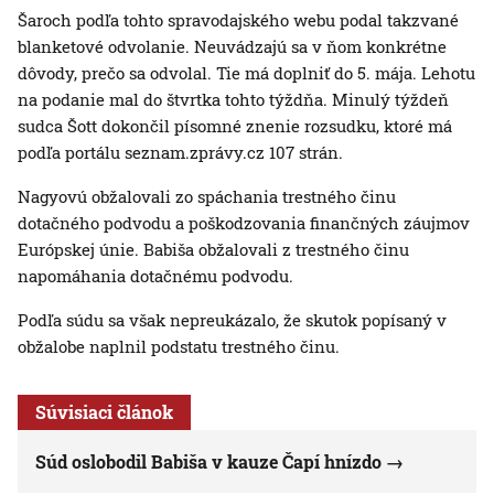
Šaroch podľa tohto spravodajského webu podal takzvané
blanketové odvolanie. Neuvádzajú sa v ňom konkrétne
dôvody, prečo sa odvolal. Tie má doplniť do 5. mája. Lehotu
na podanie mal do štvrtka tohto týždňa. Minulý týždeň
sudca Šott dokončil písomné znenie rozsudku, ktoré má
podľa portálu seznam.zprávy.cz 107 strán.
Nagyovú obžalovali zo spáchania trestného činu
dotačného podvodu a poškodzovania finančných záujmov
Európskej únie. Babiša obžalovali z trestného činu
napomáhania dotačnému podvodu.
Podľa súdu sa však nepreukázalo, že skutok popísaný v
obžalobe naplnil podstatu trestného činu.
Súvisiaci článok
Súd oslobodil Babiša v kauze Čapí hnízdo