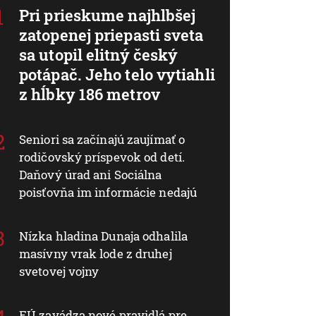
Pri prieskume najhlbšej
zatopenej priepasti sveta
sa utopil elitný český
potápač. Jeho telo vytiahli
z hĺbky 186 metrov
Seniori sa začínajú zaujímať o
rodičovský príspevok od detí.
Daňový úrad ani Sociálna
poisťovňa im informácie nedajú
Nízka hladina Dunaja odhalila
masívny vrak lode z druhej
svetovej vojny
EÚ zavádza nové pravidlá pre