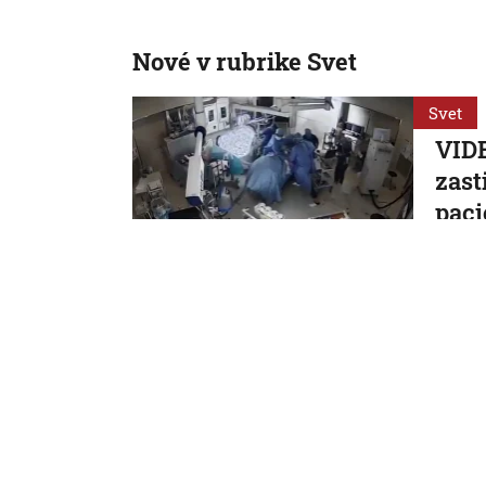
Nové v rubrike Svet
Svet
VIDE
zast
paci
Zákrok 
7. 8. 2026,
Svet
Neme
krit
dôve
Nemeck
7. 8. 2026