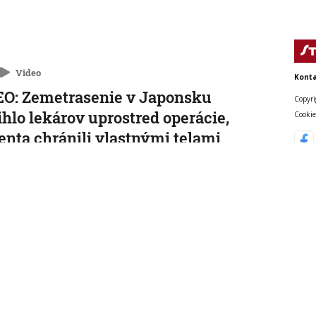
Video
Konta
O: Zemetrasenie v Japonsku
Copyri
ihlo lekárov uprostred operácie,
Cookie
enta chránili vlastnými telami
nakrátko prerušili, no keď otrasy skončili, dokončili ho.
 15:01:59
cký kancelár Merz čelí silnejúcej
ike pre štátnickú neschopnosť. Jeho
ra v udržanie jednotnosti klesá
o čakajú v septembri krajinské voľby.
, 14:44:23