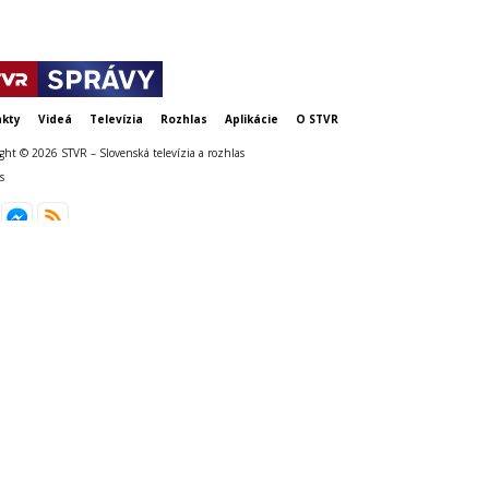
kty
Videá
Televízia
Rozhlas
Aplikácie
O STVR
ght © 2026 STVR – Slovenská televízia a rozhlas
s