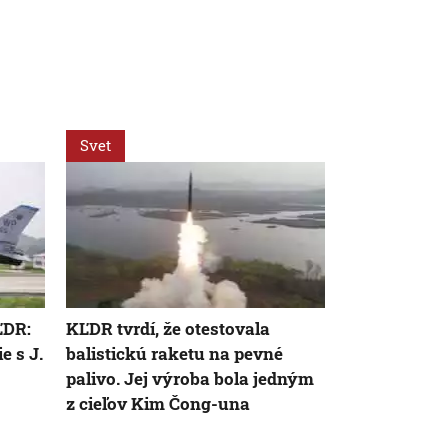
Svet
Svet
ĽDR:
KĽDR tvrdí, že otestovala
KĽDR odpálil
e s J.
balistickú raketu na pevné
raketu. Jap
palivo. Jej výroba bola jedným
svojich obč
z cieľov Kim Čong-una