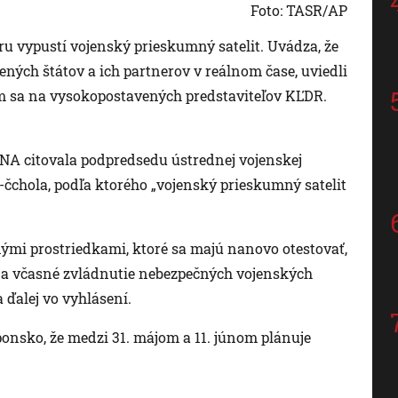
Foto: TASR/AP
íru vypustí vojenský prieskumný satelit. Uvádza, že
ných štátov a ich partnerov v reálnom čase, uviedli
ním sa na vysokopostavených predstaviteľov KĽDR.
NA citovala podpredsedu ústrednej vojenskej
-čchola, podľa ktorého „vojenský prieskumný satelit
nými prostriedkami, ktoré sa majú nanovo otestovať,
 a včasné zvládnutie nebezpečných vojenských
 ďalej vo vyhlásení.
onsko, že medzi 31. májom a 11. júnom plánuje