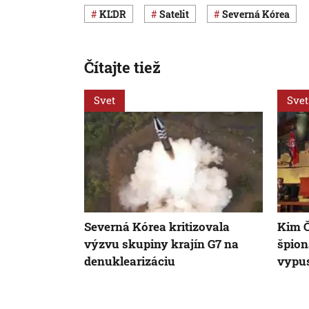
KĽDR
satelit
Severná Kórea
Čítajte tiež
Svet
Svet
Severná Kórea kritizovala
Kim Č
výzvu skupiny krajín G7 na
špion
denuklearizáciu
vypus