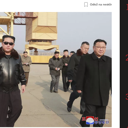
Odlož na neskôr