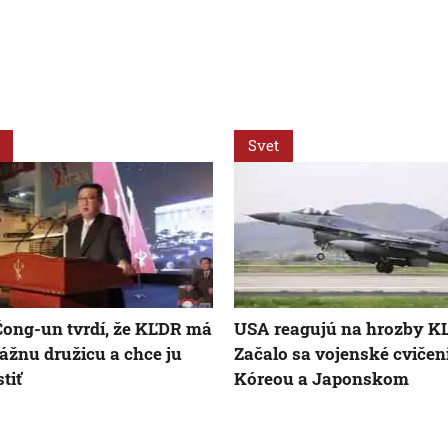
Svet
ong-un tvrdí, že KĽDR má
USA reagujú na hrozby K
ážnu družicu a chce ju
Začalo sa vojenské cvičeni
tiť
Kóreou a Japonskom