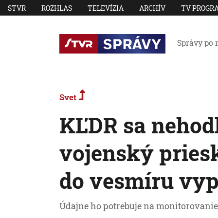
STVR
ROZHLAS
TELEVÍZIA
ARCHÍV
TV PROGR
Správy po 
Svet
KĽDR sa nehodl
vojenský pries
do vesmíru vypu
Údajne ho potrebuje na monitorovani