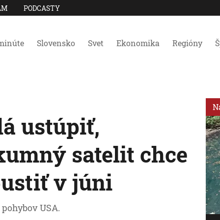
AM
PODCASTY
minúte
Slovensko
Svet
Ekonomika
Regióny
Š
N
á ustúpiť,
kumný satelit chce
stiť v júni
e pohybov USA.