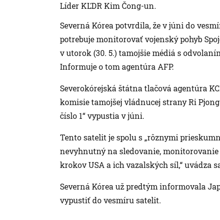
Líder KĽDR Kim Čong-un.
Severná Kórea potvrdila, že v júni do vesm
potrebuje monitorovať vojenský pohyb Spoje
v utorok (30. 5.) tamojšie médiá s odvola
Informuje o tom agentúra AFP.
Severokórejská štátna tlačová agentúra KC
komisie tamojšej vládnucej strany Ri Pjong
číslo 1“ vypustia v júni.
Tento satelit je spolu s „rôznymi prieskum
nevyhnutný na sledovanie, monitorovanie
krokov USA a ich vazalských síl,“ uvádza sa
Severná Kórea už predtým informovala Jap
vypustiť do vesmíru satelit.