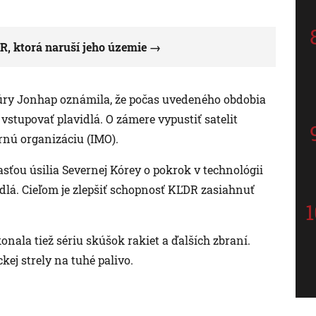
R, ktorá naruší jeho územie
túry Jonhap oznámila, že počas uvedeného obdobia
vstupovať plavidlá. O zámere vypustiť satelit
nú organizáciu (IMO).
časťou úsilia Severnej Kórey o pokrok v technológii
adlá. Cieľom je zlepšiť schopnosť KĽDR zasiahnuť
ala tiež sériu skúšok rakiet a ďalších zbraní.
ej strely na tuhé palivo.