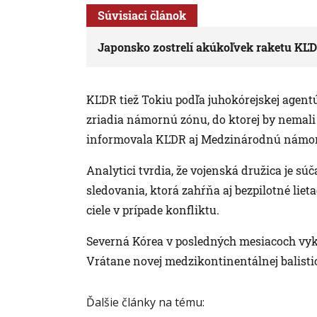
Súvisiaci článok
Japonsko zostrelí akúkoľvek raketu KĽD
KĽDR tiež Tokiu podľa juhokórejskej agen
zriadia námornú zónu, do ktorej by nemali 
informovala KĽDR aj Medzinárodnú námor
Analytici tvrdia, že vojenská družica je sú
sledovania, ktorá zahŕňa aj bezpilotné liet
ciele v prípade konfliktu.
Severná Kórea v posledných mesiacoch vykon
Vrátane novej medzikontinentálnej balistick
Ďalšie články na tému: