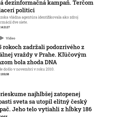
ká dezinformačná kampaň. Terčom
iacerí politici
zska vládna agentúra identifikovala ako zdroj
rmácií dve siete.
 14:21:27
Video
5 rokoch zadržali podozrivého z
álnej vraždy v Prahe. Kľúčovým
azom bola zhoda DNA
de došlo v novembri v roku 2010.
 13:51:58
prieskume najhlbšej zatopenej
pasti sveta sa utopil elitný český
pač. Jeho telo vytiahli z hĺbky 186
rov