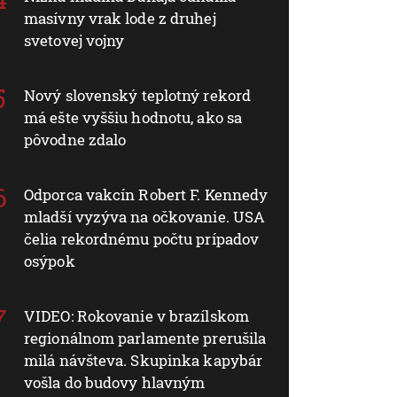
masívny vrak lode z druhej
svetovej vojny
Nový slovenský teplotný rekord
má ešte vyššiu hodnotu, ako sa
pôvodne zdalo
Odporca vakcín Robert F. Kennedy
mladší vyzýva na očkovanie. USA
čelia rekordnému počtu prípadov
osýpok
VIDEO: Rokovanie v brazílskom
regionálnom parlamente prerušila
milá návšteva. Skupinka kapybár
vošla do budovy hlavným