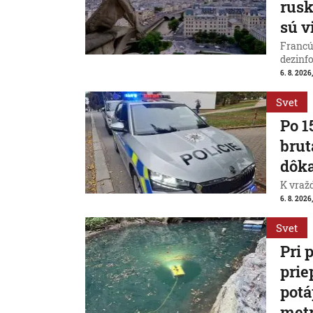
rus
sú v
Francú
dezinfo
6. 8. 2026,
Svet
Po 1
brut
dôk
K vraž
6. 8. 2026,
Svet
Pri 
prie
potá
met