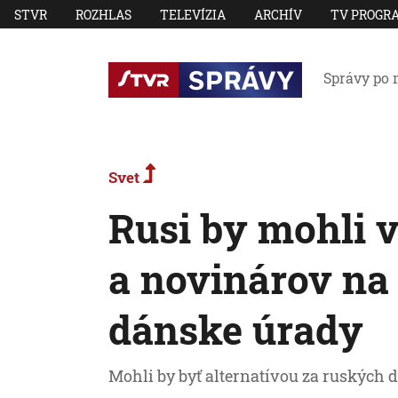
STVR
ROZHLAS
TELEVÍZIA
ARCHÍV
TV PROGR
Správy po 
Svet
Rusi by mohli v
a novinárov na 
dánske úrady
Mohli by byť alternatívou za ruských d