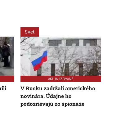
Svet
Svet
AKTUALIZOVANÉ
ili
V Rusku zadržali amerického
Za snahu dos
novinára. Údajne ho
Španielska z
podozrievajú zo špionáže
Starosta Ce
tragickú bil
krízy