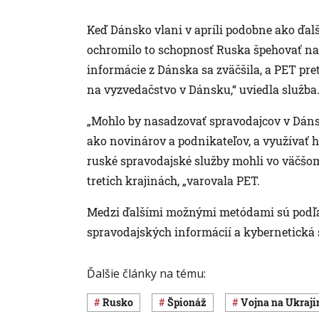
Keď Dánsko vlani v apríli podobne ako ďalš
ochromilo to schopnosť Ruska špehovať na
informácie z Dánska sa zväčšila, a PET pre
na vyzvedačstvo v Dánsku,“ uviedla služba
„Mohlo by nasadzovať spravodajcov v Dáns
ako novinárov a podnikateľov, a využívať 
ruské spravodajské služby mohli vo väčšo
tretích krajinách, „varovala PET.
Medzi ďalšími možnými metódami sú podľa 
spravodajských informácií a kybernetická 
Ďalšie články na tému:
Rusko
špionáž
vojna na Ukraji