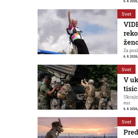
6. 8. 2026,
Svet
VIDE
reko
ženo
Za posl
6. 8. 2026
Svet
V uk
tisí
Ukraji
eur.
6. 8. 2026
Svet
Pred