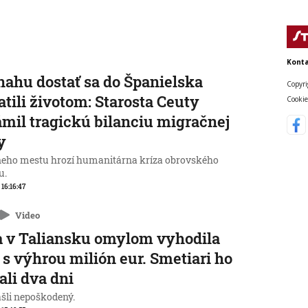
Konta
nahu dostať sa do Španielska
Copyri
atili životom: Starosta Ceuty
Cookie
mil tragickú bilanciu migračnej
y
neho mestu hrozí humanitárna kríza obrovského
u.
 16:16:47
Video
 v Taliansku omylom vyhodila
 s výhrou milión eur. Smetiari ho
ali dva dni
ašli nepoškodený.