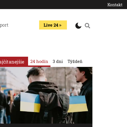
Kontakt
port
Live 24
24 hodín
3 dni
Týždeň
ajčítanejšie