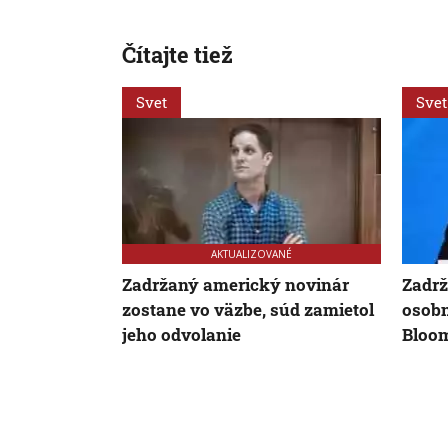
Čítajte tiež
Svet
Svet
AKTUALIZOVANÉ
Zadržaný americký novinár
Zadrž
zostane vo väzbe, súd zamietol
osobn
jeho odvolanie
Bloo