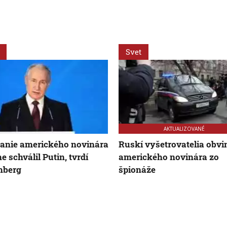
Svet
AKTUALIZOVANÉ
anie amerického novinára
Ruskí vyšetrovatelia obvin
e schválil Putin, tvrdí
amerického novinára zo
mberg
špionáže