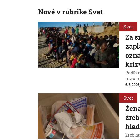
Nové v rubrike Svet
Svet
Za s
zapl
ozná
kríz
Podľa 
rozsah
6. 8. 2026,
Svet
Žena
žreb
hľad
Žreb n