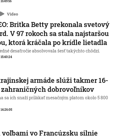
 15:49:55
Video
O: Britka Betty prekonala svetový
rd. V 97 rokoch sa stala najstaršou
u, ktorá kráčala po krídle lietadla
edné desaťročie absolvovala šesť takýchto chôdzí.
, 15:40:24
rajinskej armáde slúži takmer 16-
c zahraničných dobrovoľníkov
na sa ich snaží prilákať mesačným platom okolo 5 800
, 14:26:05
 voľbami vo Francúzsku silnie