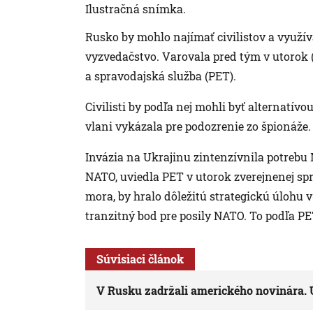
Ilustračná snímka.
Rusko by mohlo najímať civilistov a využí
vyzvedačstvo. Varovala pred tým v utorok 
a spravodajská služba (PET).
Civilisti by podľa nej mohli byť alternatív
vlani vykázala pre podozrenie zo špionáže.
Invázia na Ukrajinu zintenzívnila potrebu
NATO, uviedla PET v utorok zverejnenej spr
mora, by hralo dôležitú strategickú úloh
tranzitný bod pre posily NATO. To podľa P
Súvisiaci článok
V Rusku zadržali amerického novinára. 