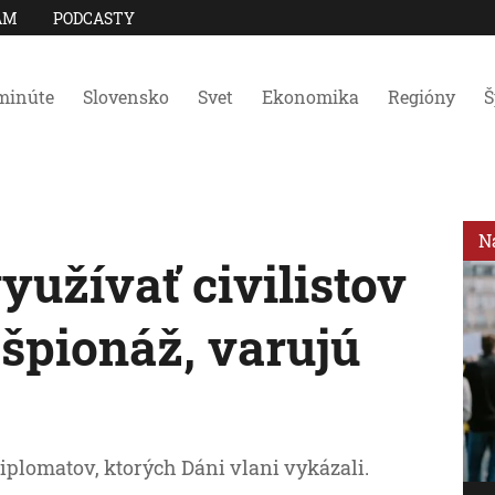
AM
PODCASTY
minúte
Slovensko
Svet
Ekonomika
Regióny
Š
N
yužívať civilistov
špionáž, varujú
iplomatov, ktorých Dáni vlani vykázali.