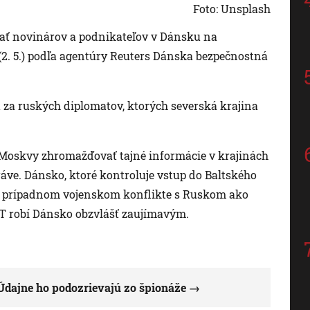
Foto: Unsplash
vať novinárov a podnikateľov v Dánsku na
(2. 5.) podľa agentúry Reuters Dánska bezpečnostná
ou za ruských diplomatov, ktorých severská krajina
 Moskvy zhromažďovať tajné informácie v krajinách
áve. Dánsko, ktoré kontroluje vstup do Baltského
u v prípadnom vojenskom konflikte s Ruskom ako
ET robí Dánsko obzvlášť zaujímavým.
Údajne ho podozrievajú zo špionáže