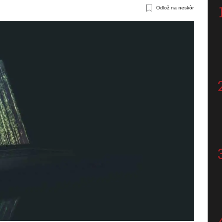
Odlož na neskôr