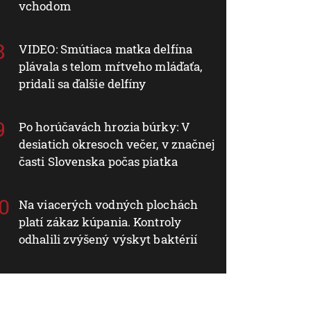
vchodom
VIDEO: Smútiaca matka delfína
plávala s telom mŕtveho mláďaťa,
pridali sa ďalšie delfíny
Po horúčavách hrozia búrky: V
desiatich okresoch večer, v značnej
časti Slovenska počas piatka
Na viacerých vodných plochách
platí zákaz kúpania. Kontroly
odhalili zvýšený výskyt baktérií