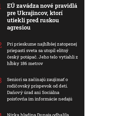
EÚ zavádza nové pravidlá
pre Ukrajincov, ktorí
utiekli pred ruskou
agresiou
Pri prieskume najhlbšej zatopenej
priepasti sveta sa utopil elitný
český potápač. Jeho telo vytiahli z
hĺbky 186 metrov
Seniori sa začínajú zaujímať o
rodičovský príspevok od detí.
Daňový úrad ani Sociálna
poisťovňa im informácie nedajú
Nízka hladina Dunaja odhalila