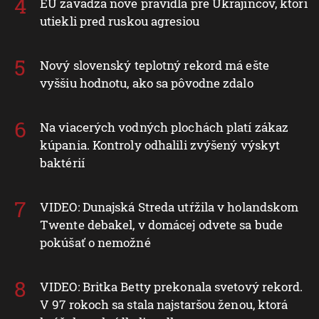
EÚ zavádza nové pravidlá pre Ukrajincov, ktorí
utiekli pred ruskou agresiou
Nový slovenský teplotný rekord má ešte
vyššiu hodnotu, ako sa pôvodne zdalo
Na viacerých vodných plochách platí zákaz
kúpania. Kontroly odhalili zvýšený výskyt
baktérií
VIDEO: Dunajská Streda utŕžila v holandskom
Twente debakel, v domácej odvete sa bude
pokúšať o nemožné
VIDEO: Britka Betty prekonala svetový rekord.
V 97 rokoch sa stala najstaršou ženou, ktorá