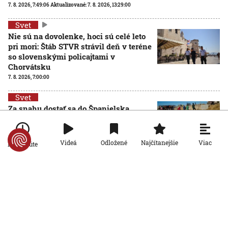
7. 8. 2026, 7:49:06
Aktualizované:
7. 8. 2026, 13:29:00
Svet
Nie sú na dovolenke, hoci sú celé leto
pri mori: Štáb STVR strávil deň v teréne
so slovenskými policajtami v
Chorvátsku
7. 8. 2026, 7:00:00
Svet
Za snahu dostať sa do Španielska
zaplatili životom: Starosta Ceuty
oznámil tragickú bilanciu migračnej
krízy
Viac
Videá
Odložené
Najčítanejšie
Po minúte
6. 8. 2026, 16:16:47
Svet
Žena v Taliansku omylom vyhodila
žreb s výhrou milión eur. Smetiari ho
hľadali dva dni
6. 8. 2026, 15:49:55