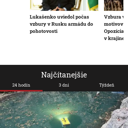
Lukašenko uviedol počas
Vzbura v
vzbury v Rusku armádu do
motivovala
pohotovosti
Opozícia s
v krajine
Najčítanejšie
24 hodín
3 dni
Týždeň