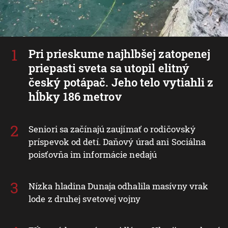
Pri prieskume najhlbšej zatopenej
priepasti sveta sa utopil elitný
český potápač. Jeho telo vytiahli z
hĺbky 186 metrov
Seniori sa začínajú zaujímať o rodičovský
príspevok od detí. Daňový úrad ani Sociálna
poisťovňa im informácie nedajú
Nízka hladina Dunaja odhalila masívny vrak
lode z druhej svetovej vojny