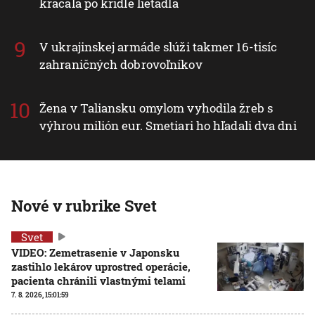
kráčala po krídle lietadla
V ukrajinskej armáde slúži takmer 16-tisíc
zahraničných dobrovoľníkov
Žena v Taliansku omylom vyhodila žreb s
výhrou milión eur. Smetiari ho hľadali dva dni
Nové v rubrike Svet
Svet
VIDEO: Zemetrasenie v Japonsku
zastihlo lekárov uprostred operácie,
pacienta chránili vlastnými telami
7. 8. 2026, 15:01:59