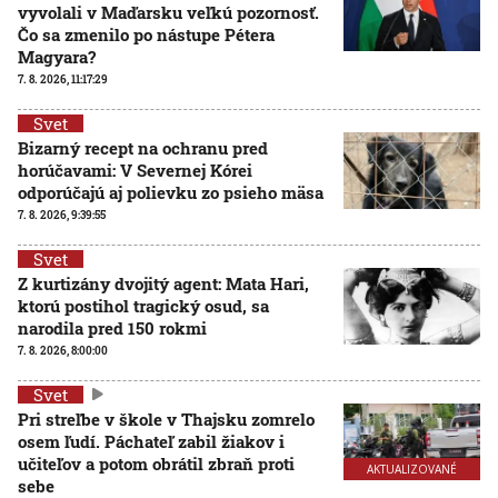
vyvolali v Maďarsku veľkú pozornosť.
Čo sa zmenilo po nástupe Pétera
Magyara?
7. 8. 2026, 11:17:29
Svet
Bizarný recept na ochranu pred
horúčavami: V Severnej Kórei
odporúčajú aj polievku zo psieho mäsa
7. 8. 2026, 9:39:55
Svet
Z kurtizány dvojitý agent: Mata Hari,
ktorú postihol tragický osud, sa
narodila pred 150 rokmi
7. 8. 2026, 8:00:00
Svet
Pri streľbe v škole v Thajsku zomrelo
osem ľudí. Páchateľ zabil žiakov i
učiteľov a potom obrátil zbraň proti
AKTUALIZOVANÉ
sebe