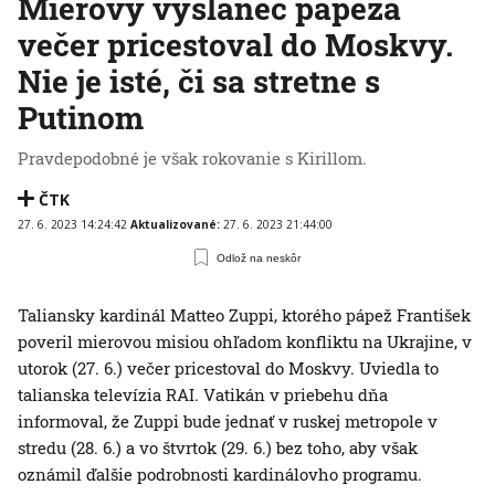
Mierový vyslanec pápeža
večer pricestoval do Moskvy.
Nie je isté, či sa stretne s
Putinom
Pravdepodobné je však rokovanie s Kirillom.
ČTK
27. 6. 2023 14:24:42
Aktualizované:
27. 6. 2023 21:44:00
Odlož na neskôr
Taliansky kardinál Matteo Zuppi, ktorého pápež František
poveril mierovou misiou ohľadom konfliktu na Ukrajine, v
utorok (27. 6.) večer pricestoval do Moskvy. Uviedla to
talianska televízia RAI. Vatikán v priebehu dňa
informoval, že Zuppi bude jednať v ruskej metropole v
stredu (28. 6.) a vo štvrtok (29. 6.) bez toho, aby však
oznámil ďalšie podrobnosti kardinálovho programu.