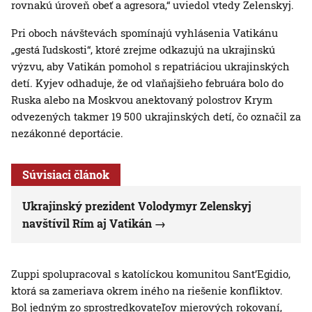
rovnakú úroveň obeť a agresora,“ uviedol vtedy Zelenskyj.
Pri oboch návštevách spomínajú vyhlásenia Vatikánu
„gestá ľudskosti“, ktoré zrejme odkazujú na ukrajinskú
výzvu, aby Vatikán pomohol s repatriáciou ukrajinských
detí. Kyjev odhaduje, že od vlaňajšieho februára bolo do
Ruska alebo na Moskvou anektovaný polostrov Krym
odvezených takmer 19 500 ukrajinských detí, čo označil za
nezákonné deportácie.
Súvisiaci článok
Ukrajinský prezident Volodymyr Zelenskyj
navštívil Rím aj Vatikán
Zuppi spolupracoval s katolíckou komunitou Sant’Egidio,
ktorá sa zameriava okrem iného na riešenie konfliktov.
Bol jedným zo sprostredkovateľov mierových rokovaní,