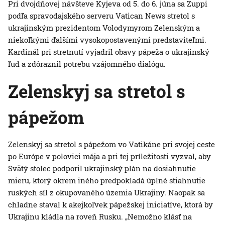
Pri dvojdňovej návšteve Kyjeva od 5. do 6. júna sa Zuppi
podľa spravodajského serveru Vatican News stretol s
ukrajinským prezidentom Volodymyrom Zelenským a
niekoľkými ďalšími vysokopostavenými predstaviteľmi.
Kardinál pri stretnutí vyjadril obavy pápeža o ukrajinský
ľud a zdôraznil potrebu vzájomného dialógu.
Zelenskyj sa stretol s
pápežom
Zelenskyj sa stretol s pápežom vo Vatikáne pri svojej ceste
po Európe v polovici mája a pri tej príležitosti vyzval, aby
Svätý stolec podporil ukrajinský plán na dosiahnutie
mieru, ktorý okrem iného predpokladá úplné stiahnutie
ruských síl z okupovaného územia Ukrajiny. Naopak sa
chladne staval k akejkoľvek pápežskej iniciatíve, ktorá by
Ukrajinu kládla na roveň Rusku. „Nemožno klásť na