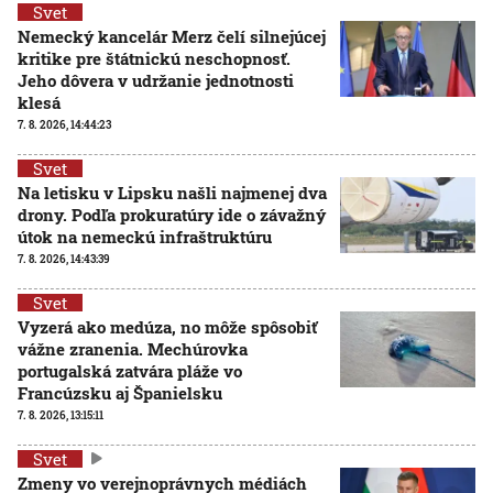
Svet
Nemecký kancelár Merz čelí silnejúcej
kritike pre štátnickú neschopnosť.
Jeho dôvera v udržanie jednotnosti
klesá
7. 8. 2026, 14:44:23
Svet
Na letisku v Lipsku našli najmenej dva
drony. Podľa prokuratúry ide o závažný
útok na nemeckú infraštruktúru
7. 8. 2026, 14:43:39
Svet
Vyzerá ako medúza, no môže spôsobiť
vážne zranenia. Mechúrovka
portugalská zatvára pláže vo
Francúzsku aj Španielsku
7. 8. 2026, 13:15:11
Svet
Zmeny vo verejnoprávnych médiách