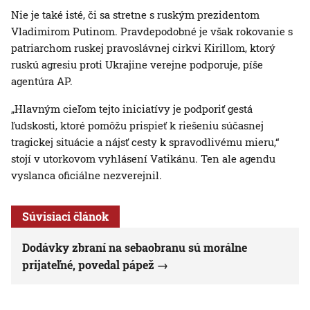
Nie je také isté, či sa stretne s ruským prezidentom
Vladimirom Putinom. Pravdepodobné je však rokovanie s
patriarchom ruskej pravoslávnej cirkvi Kirillom, ktorý
ruskú agresiu proti Ukrajine verejne podporuje, píše
agentúra AP.
„Hlavným cieľom tejto iniciatívy je podporiť gestá
ľudskosti, ktoré pomôžu prispieť k riešeniu súčasnej
tragickej situácie a nájsť cesty k spravodlivému mieru,“
stojí v utorkovom vyhlásení Vatikánu. Ten ale agendu
vyslanca oficiálne nezverejnil.
Súvisiaci článok
Dodávky zbraní na sebaobranu sú morálne
prijateľné, povedal pápež