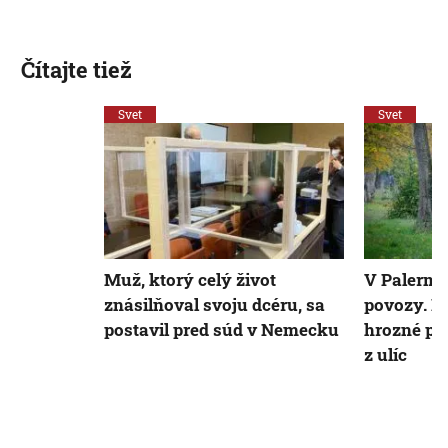
Čítajte tiež
Svet
Svet
Muž, ktorý celý život
V Palerme
znásilňoval svoju dcéru, sa
povozy. Po
postavil pred súd v Nemecku
hrozné po
z ulíc