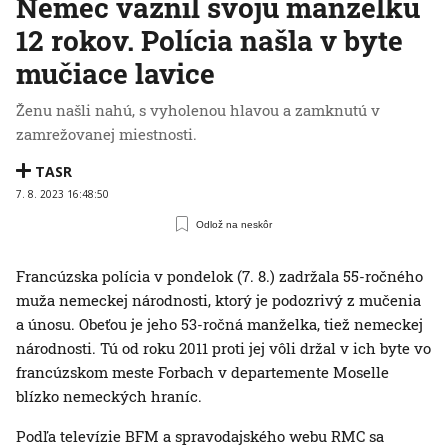
Nemec väznil svoju manželku
12 rokov. Polícia našla v byte
mučiace lavice
Ženu našli nahú, s vyholenou hlavou a zamknutú v
zamrežovanej miestnosti.
TASR
7. 8. 2023 16:48:50
Odlož na neskôr
Francúzska polícia v pondelok (7. 8.) zadržala 55-ročného
muža nemeckej národnosti, ktorý je podozrivý z mučenia
a únosu. Obeťou je jeho 53-ročná manželka, tiež nemeckej
národnosti. Tú od roku 2011 proti jej vôli držal v ich byte vo
francúzskom meste Forbach v departemente Moselle
blízko nemeckých hraníc.
Podľa televízie BFM a spravodajského webu RMC sa