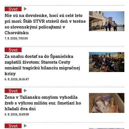
Svet
Nie sú na dovolenke, hoci sú celé leto
pri mori: Štáb STVR strávil deň v teréne
so slovenskými policajtami v
Chorvátsku
7. 8. 2026, 7:00:00
Svet
Za snahu dostať sa do Španielska
zaplatili životom: Starosta Ceuty
oznámil tragickú bilanciu migračnej
krízy
6. 8. 2026, 16:16:47
Svet
Žena v Taliansku omylom vyhodila
žreb s výhrou milión eur. Smetiari ho
hľadali dva dni
6. 8. 2026, 15:49:55
Svet