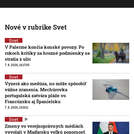
Nové v rubrike Svet
Svet
V Palerme končia konské povozy. Po
rokoch kritiky za hrozné podmienky sa
stratia z ulíc
7. 8. 2026, 14:17:05
Svet
Vyzerá ako medúza, no môže spôsobiť
vážne zranenia. Mechúrovka
portugalská zatvára pláže vo
Francúzsku aj Španielsku
7. 8. 2026, 13:15:11
Svet
Zmeny vo verejnoprávnych médiách
vyvolali v Maďarsku veľkú pozornosť.