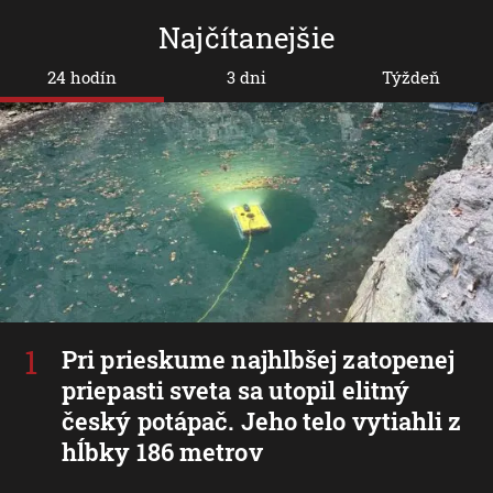
Najčítanejšie
24 hodín
3 dni
Týždeň
Pri prieskume najhlbšej zatopenej
priepasti sveta sa utopil elitný
český potápač. Jeho telo vytiahli z
hĺbky 186 metrov