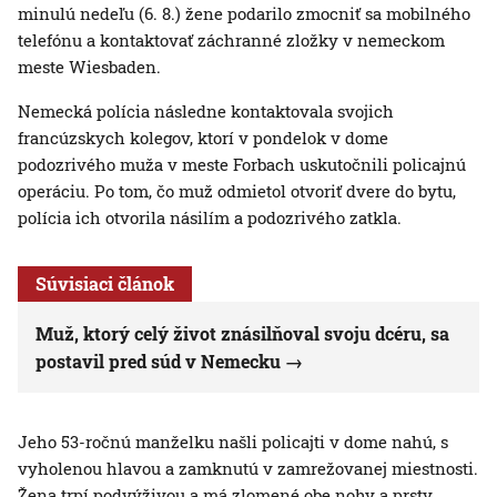
minulú nedeľu (6. 8.) žene podarilo zmocniť sa mobilného
telefónu a kontaktovať záchranné zložky v nemeckom
meste Wiesbaden.
Nemecká polícia následne kontaktovala svojich
francúzskych kolegov, ktorí v pondelok v dome
podozrivého muža v meste Forbach uskutočnili policajnú
operáciu. Po tom, čo muž odmietol otvoriť dvere do bytu,
polícia ich otvorila násilím a podozrivého zatkla.
Súvisiaci článok
Muž, ktorý celý život znásilňoval svoju dcéru, sa
postavil pred súd v Nemecku
Jeho 53-ročnú manželku našli policajti v dome nahú, s
vyholenou hlavou a zamknutú v zamrežovanej miestnosti.
Žena trpí podvýživou a má zlomené obe nohy a prsty.