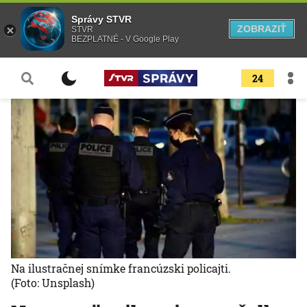
Správy STVR
ZOBRAZIŤ
STVR
BEZPLATNÉ - V Google Play
24
Na ilustračnej snímke francúzski policajti.
(Foto: Unsplash)