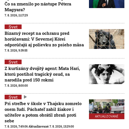
Čo sa zmenilo po nástupe Pétera
Magyara?
7. 8. 2026, 11:17:29
Svet
Bizarný recept na ochranu pred
horúčavami: V Severnej Kórei
odporúčajú aj polievku zo psieho mäsa
7. 8. 2026, 9:39:55
Svet
Z kurtizány dvojitý agent: Mata Hari,
ktorú postihol tragický osud, sa
narodila pred 150 rokmi
7. 8. 2026, 8:00:00
Svet
Pri streľbe v škole v Thajsku zomrelo
osem ľudí. Páchateľ zabil žiakov i
učiteľov a potom obrátil zbraň proti
AKTUALIZOVANÉ
sebe
7. 8. 2026, 7:49:06
Aktualizované:
7. 8. 2026, 13:29:00