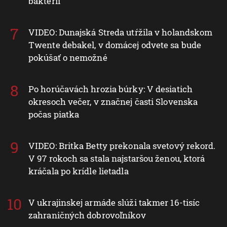
baktérií
VIDEO: Dunajská Streda utŕžila v holandskom
Twente debakel, v domácej odvete sa bude
pokúšať o nemožné
Po horúčavách hrozia búrky: V desiatich
okresoch večer, v značnej časti Slovenska
počas piatka
VIDEO: Britka Betty prekonala svetový rekord.
V 97 rokoch sa stala najstaršou ženou, ktorá
kráčala po krídle lietadla
V ukrajinskej armáde slúži takmer 16-tisíc
zahraničných dobrovoľníkov