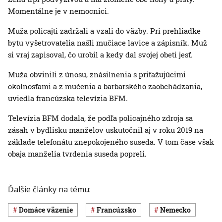
Momentálne je v nemocnici.
Muža policajti zadržali a vzali do väzby. Pri prehliadke
bytu vyšetrovatelia našli mučiace lavice a zápisník. Muž
si vraj zapisoval, čo urobil a kedy dal svojej obeti jesť.
Muža obvinili z únosu, znásilnenia s priťažujúcimi
okolnosťami a z mučenia a barbarského zaobchádzania,
uviedla francúzska televízia BFM.
Televízia BFM dodala, že podľa policajného zdroja sa
zásah v bydlisku manželov uskutočnil aj v roku 2019 na
základe telefonátu znepokojeného suseda. V tom čase však
obaja manželia tvrdenia suseda popreli.
Ďalšie články na tému:
domáce väzenie
Francúzsko
Nemecko