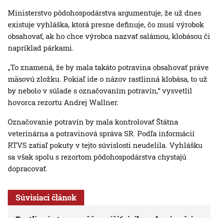
Ministerstvo pôdohospodárstva argumentuje, že už dnes
existuje vyhláška, ktorá presne definuje, čo musí výrobok
obsahovať, ak ho chce výrobca nazvať salámou, klobásou či
napríklad párkami.
„To znamená, že by mala takáto potravina obsahovať práve
mäsovú zložku. Pokiaľ ide o názov rastlinná klobása, to už
by nebolo v súlade s označovaním potravín,“ vysvetlil
hovorca rezortu Andrej Wallner.
Označovanie potravín by mala kontrolovať Štátna
veterinárna a potravinová správa SR. Podľa informácií
RTVS zatiaľ pokuty v tejto súvislosti neudelila. Vyhlášku
sa však spolu s rezortom pôdohospodárstva chystajú
dopracovať.
Súvisiaci článok