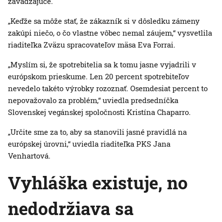
zavádzajúce.
„Keďže sa môže stať, že zákazník si v dôsledku zámeny
zakúpi niečo, o čo vlastne vôbec nemal záujem,“ vysvetlila
riaditeľka Zväzu spracovateľov mäsa Eva Forrai.
„Myslím si, že spotrebitelia sa k tomu jasne vyjadrili v
európskom prieskume. Len 20 percent spotrebiteľov
nevedelo takéto výrobky rozoznať. Osemdesiat percent to
nepovažovalo za problém,“ uviedla predsedníčka
Slovenskej vegánskej spoločnosti Kristína Chaparro.
„Určite sme za to, aby sa stanovili jasné pravidlá na
európskej úrovni,“ uviedla riaditeľka PKS Jana
Venhartová.
Vyhláška existuje, no
nedodržiava sa