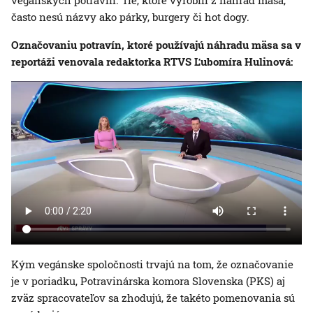
vegánskych potravín. Tie, ktoré vyrobili z náhrad mäsa,
často nesú názvy ako párky, burgery či hot dogy.
Označovaniu potravín, ktoré používajú náhradu mäsa sa v
reportáži venovala redaktorka RTVS Ľubomíra Hulinová:
Kým vegánske spoločnosti trvajú na tom, že označovanie
je v poriadku, Potravinárska komora Slovenska (PKS) aj
zväz spracovateľov sa zhodujú, že takéto pomenovania sú