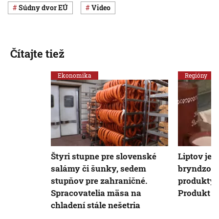
Súdny dvor EÚ
Video
Čítajte tiež
Ekonomika
Regióny
Štyri stupne pre slovenské
Liptov je
salámy či šunky, sedem
bryndzou 
stupňov pre zahraničné.
produkty 
Spracovatelia mäsa na
Produkt L
chladení stále nešetria