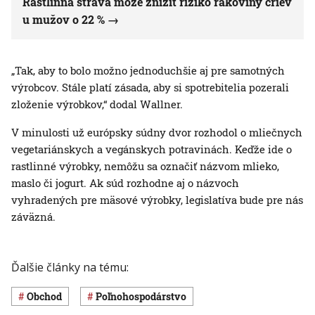
Rastlinná strava môže znížiť riziko rakoviny čriev
u mužov o 22 %
„Tak, aby to bolo možno jednoduchšie aj pre samotných
výrobcov. Stále platí zásada, aby si spotrebitelia pozerali
zloženie výrobkov,“ dodal Wallner.
V minulosti už európsky súdny dvor rozhodol o mliečnych
vegetariánskych a vegánskych potravinách. Keďže ide o
rastlinné výrobky, nemôžu sa označiť názvom mlieko,
maslo či jogurt. Ak súd rozhodne aj o názvoch
vyhradených pre mäsové výrobky, legislatíva bude pre nás
záväzná.
Ďalšie články na tému:
obchod
poľnohospodárstvo