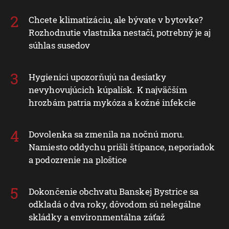
Chcete klimatizáciu, ale bývate v bytovke?
Rozhodnutie vlastníka nestačí, potrebný je aj
súhlas susedov
Hygienici upozorňujú na desiatky
nevyhovujúcich kúpalísk. K najväčším
hrozbám patria mykóza a kožné infekcie
Dovolenka sa zmenila na nočnú moru.
Namiesto oddychu prišli štípance, neporiadok
a podozrenie na ploštice
Dokončenie obchvatu Banskej Bystrice sa
odkladá o dva roky, dôvodom sú nelegálne
skládky a environmentálna záťaž