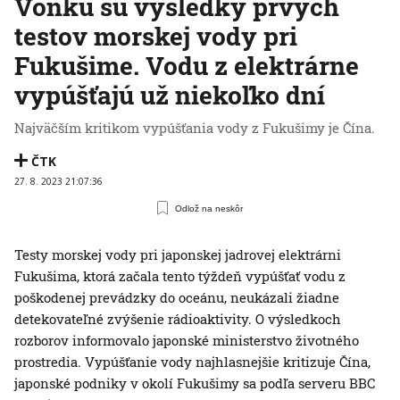
Vonku sú výsledky prvých
testov morskej vody pri
Fukušime. Vodu z elektrárne
vypúšťajú už niekoľko dní
Najväčším kritikom vypúšťania vody z Fukušimy je Čína.
ČTK
27. 8. 2023 21:07:36
Odlož na neskôr
Testy morskej vody pri japonskej jadrovej elektrárni
Fukušima, ktorá začala tento týždeň vypúšťať vodu z
poškodenej prevádzky do oceánu, neukázali žiadne
detekovateľné zvýšenie rádioaktivity. O výsledkoch
rozborov informovalo japonské ministerstvo životného
prostredia. Vypúšťanie vody najhlasnejšie kritizuje Čína,
japonské podniky v okolí Fukušimy sa podľa serveru BBC