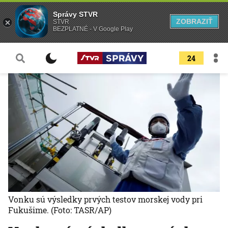
Správy STVR
ZOBRAZIŤ
STVR
BEZPLATNÉ - V Google Play
24
Vonku sú výsledky prvých testov morskej vody pri
Fukušime.
(Foto: TASR/AP)