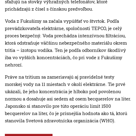
sťažujú na stovky výhražných telefonátov, ktoré
prichádzajú z čísel s čínskou predvoľbou.
Voda z Fukušimy sa začala vypúšťať vo štvrtok. Podľa
prevádzkovateľa elektrárne, spoločnosti TEPCO, je celý
proces bezpečný. Voda prechádza intenzívnou filtráciou,
ktorá odstraňuje väčšinu nebezpečného materiálu okrem
tritia – izotopu vodíka. Ten je podľa odborníkov škodlivý
iba vo vyšších koncentráciách, čo pri vode z Fukušimy
nehrozí.
Práve na tritium sa zameriavajú aj pravidelné testy
morskej vody na 11 miestach v okolí elektrárne. Tie prvé
ukázali, že jeho koncentrácia je hlboko pod povolenou
normou a dosahuje asi sedem až osem becquerelov na liter.
Japonsko si stanovilo pre túto operáciu limit 1500
becquerelov na liter, čo je prísnejšia hodnota ako tá, ktorú
stanovila Svetová zdravotnícka organizácia (WHO).