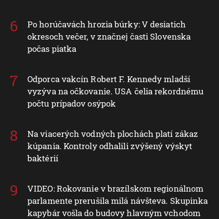
Po horúčavách hrozia búrky: V desiatich
okresoch večer, v značnej časti Slovenska
počas piatka
Odporca vakcín Robert F. Kennedy mladší
vyzýva na očkovanie. USA čelia rekordnému
počtu prípadov osýpok
Na viacerých vodných plochách platí zákaz
kúpania. Kontroly odhalili zvýšený výskyt
baktérií
VIDEO: Rokovanie v brazílskom regionálnom
parlamente prerušila milá návšteva. Skupinka
kapybár vošla do budovy hlavným vchodom