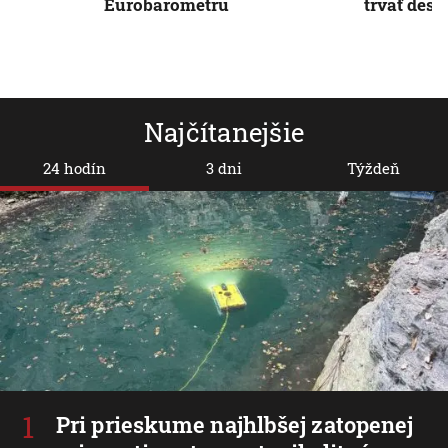
Eurobarometru
trvať desi
Najčítanejšie
24 hodín
3 dni
Týždeň
Pri prieskume najhlbšej zatopenej