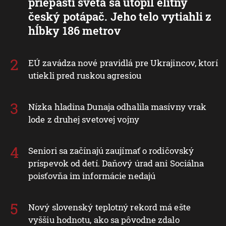
priepasti sveta sa utopil elitný
český potápač. Jeho telo vytiahli z
hĺbky 186 metrov
EÚ zavádza nové pravidlá pre Ukrajincov, ktorí
utiekli pred ruskou agresiou
Nízka hladina Dunaja odhalila masívny vrak
lode z druhej svetovej vojny
Seniori sa začínajú zaujímať o rodičovský
príspevok od detí. Daňový úrad ani Sociálna
poisťovňa im informácie nedajú
Nový slovenský teplotný rekord má ešte
vyššiu hodnotu, ako sa pôvodne zdalo