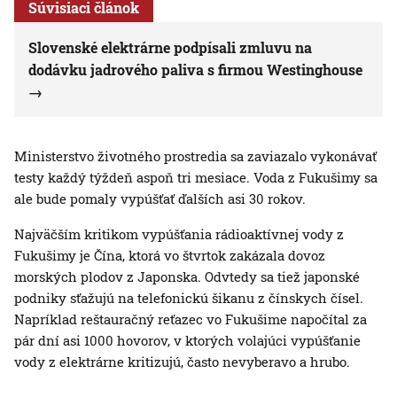
Súvisiaci článok
Slovenské elektrárne podpísali zmluvu na
dodávku jadrového paliva s firmou Westinghouse
Ministerstvo životného prostredia sa zaviazalo vykonávať
testy každý týždeň aspoň tri mesiace. Voda z Fukušimy sa
ale bude pomaly vypúšťať ďalších asi 30 rokov.
Najväčším kritikom vypúšťania rádioaktívnej vody z
Fukušimy je Čína, ktorá vo štvrtok zakázala dovoz
morských plodov z Japonska. Odvtedy sa tiež japonské
podniky sťažujú na telefonickú šikanu z čínskych čísel.
Napríklad reštauračný reťazec vo Fukušime napočítal za
pár dní asi 1000 hovorov, v ktorých volajúci vypúšťanie
vody z elektrárne kritizujú, často nevyberavo a hrubo.