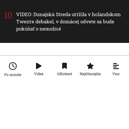
VIDEO: Dunajská Streda utŕžila v holandskom
Twente debakel, v domácej odvete sa bude
pokúšať o nemožné
Nové v rubrike Svet
Viac
Svet
Videá
Odložené
Najčítanejšie
Po minúte
Z kurtizány dvojitý agent: Mata Hari,
ktorú postihol tragický osud, sa
narodila pred 150 rokmi
7. 8. 2026, 8:00:00
Svet
Pri streľbe v škole v Thajsku zomrelo
sedem ľudí. Páchateľ zabil žiakov i
učiteľov a potom obrátil zbraň proti
AKTUALIZOVANÉ