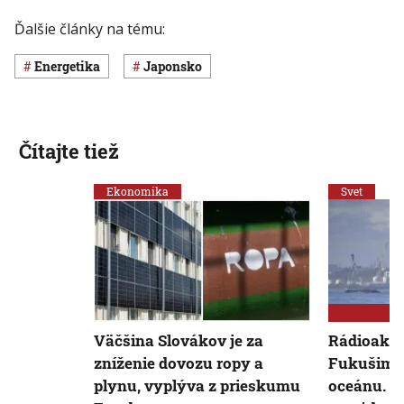
Ďalšie články na tému:
Energetika
Japonsko
Čítajte tiež
Ekonomika
Svet
Väčšina Slovákov je za
Rádioaktí
zníženie dovozu ropy a
Fukušimy 
plynu, vyplýva z prieskumu
oceánu. J