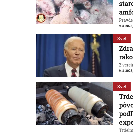
star
amf
Pravde
9. 8. 2026
Svet
Zdra
rako
Z verej
9. 8. 2026,
Svet
Trde
pôvo
podľ
exp
Trdeln