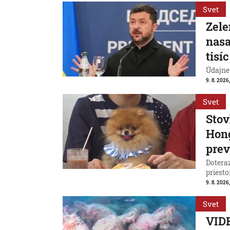
Svet
Zele
nasa
tisí
Údajne
9. 8. 2026
Svet
Stov
Hong
prev
Doteraz
priesto
9. 8. 2026
Svet
VIDE