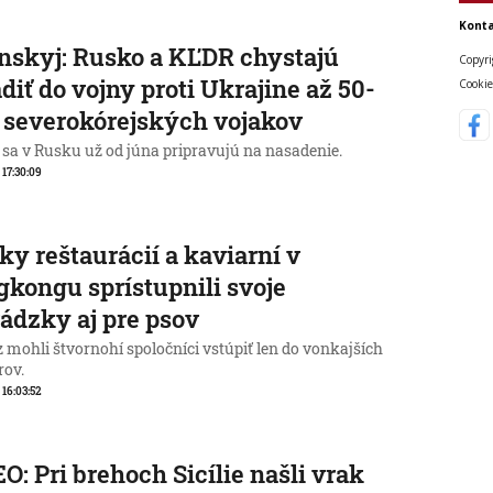
Konta
nskyj: Rusko a KĽDR chystajú
Copyri
diť do vojny proti Ukrajine až 50-
Cookie
c severokórejských vojakov
 sa v Rusku už od júna pripravujú na nasadenie.
, 17:30:09
ky reštaurácií a kaviarní v
kongu sprístupnili svoje
ádzky aj pre psov
 mohli štvornohí spoločníci vstúpiť len do vonkajších
rov.
, 16:03:52
O: Pri brehoch Sicílie našli vrak