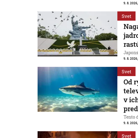
9. 8. 2026
Svet
Naga
jadr
rast
Japons
9. 8. 2026
Svet
Od r
tele
v ic
pre
Tento 
9. 8. 2026
Svet