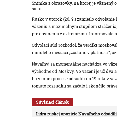
Snímka z obrazovky, na ktorej je väznený o
sieni.
Rusko v utorok (26. 9.) zamietlo odvolanie
väzeniu s maximálnym stupňom stráženia, 
pre obvinenia z extrémizmu. Informovala 
Odvolací súd rozhodol, že verdikt moskovs
minulého mesiaca „zostane v platnosti“, o
Navaľnyj sa momentálne nachádza vo väze
východne od Moskvy. Vo väzení je už dva a
ho v inom procese odsúdili na 19 rokov vä
tomuto rozsudku sa začalo i skončilo práve
Súvisiaci článok
Lídra ruskej opozície Navaľného odsúdili