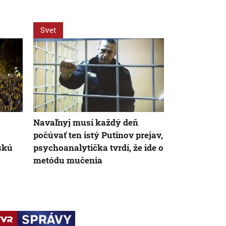
Svet
Svet
Navaľnyj musí každý deň
Navaľnyj sa 
počúvať ten istý Putinov prejav,
súd. Hrozí m
uskú
psychoanalytička tvrdí, že ide o
mrežami
metódu mučenia