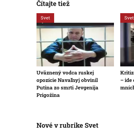
Čítajte tiež
Svet
Svet
Uväznený vodca ruskej
Kriti
opozície Navaľnyj obvinil
– ide
Putina zo smrti Jevgenija
mních
Prigožina
Nové v rubrike Svet