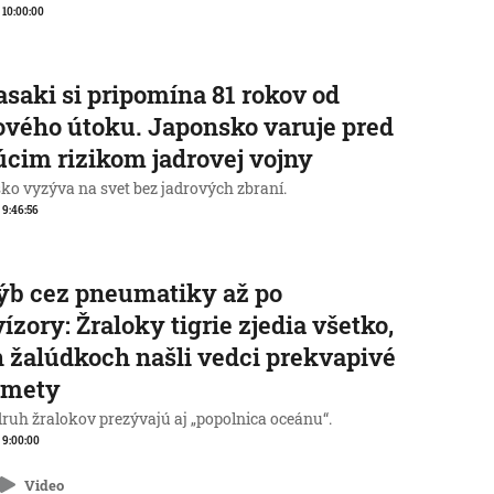
, 10:00:00
saki si pripomína 81 rokov od
ového útoku. Japonsko varuje pred
úcim rizikom jadrovej vojny
ko vyzýva na svet bez jadrových zbraní.
, 9:46:56
ýb cez pneumatiky až po
vízory: Žraloky tigrie zjedia všetko,
h žalúdkoch našli vedci prekvapivé
dmety
druh žralokov prezývajú aj „popolnica oceánu“.
, 9:00:00
Video