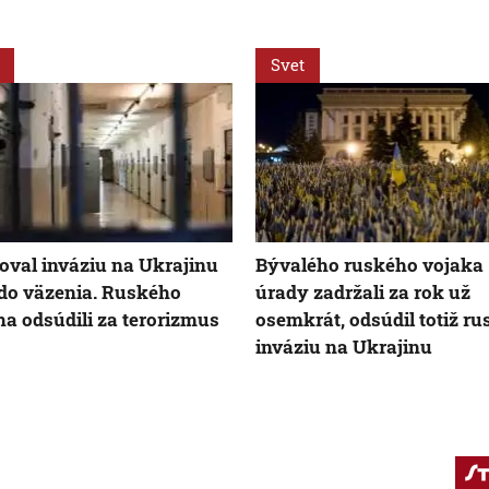
Svet
zoval inváziu na Ukrajinu
Bývalého ruského vojaka
 do väzenia. Ruského
úrady zadržali za rok už
a odsúdili za terorizmus
osemkrát, odsúdil totiž r
inváziu na Ukrajinu