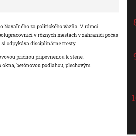
o Navaľného za politického väzňa. V rámci
olupracovníci v rôznych mestách v zahraničí počas
j si odpykáva disciplinárne tresty.
kovovou pričňou pripevnenou k stene,
 okna, betónovou podlahou, plechovým