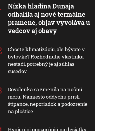
Nízka hladina Dunaja
odhalila aj nové termálne
pramene, objav vyvoláva u
vedcov aj obavy
Chcete klimatizáciu, ale bývate v
bytovke? Rozhodnutie vlastníka
nestačí, potrebný je aj súhlas
susedov
Dovolenka sa zmenila na nočnú
moru. Namiesto oddychu prišli
štípance, neporiadok a podozrenie
na ploštice
Hygienici upozorňujú na desiatky