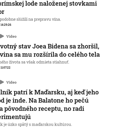
orímskej lode naloženej stovkami
or
podobne slúžili na prepravu vína.
, 14:29:26
Video
votný stav Joea Bidena sa zhoršil,
vina sa mu rozšírila do celého tela
ného života sa však odmieta stiahnuť.
 11:07:22
Video
lník patrí k Maďarsku, aj keď jeho
d je inde. Na Balatone ho pečú
a pôvodného receptu, no radi
erimentujú
ík je úzko spätý s maďarskou kultúrou.