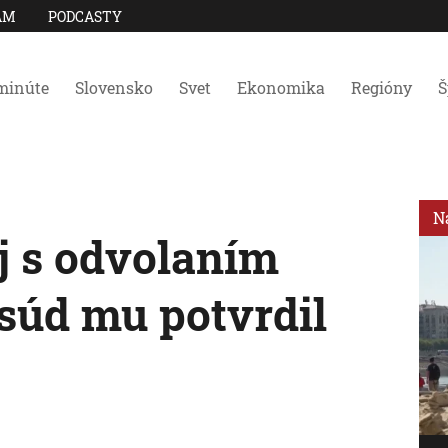
AM
PODCASTY
minúte
Slovensko
Svet
Ekonomika
Regióny
Š
N
j s odvolaním
 súd mu potvrdil