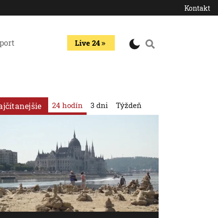
Kontakt
port
Live 24
24 hodín
3 dni
Týždeň
ajčítanejšie