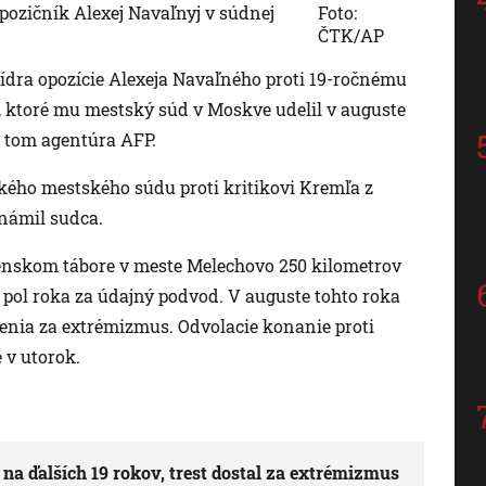
pozičník Alexej Navaľnyj v súdnej
Foto:
ČTK/AP
 lídra opozície Alexeja Navaľného proti 19-ročnému
ktoré mu mestský súd v Moskve udelil v auguste
o tom agentúra AFP.
kého mestského súdu proti kritikovi Kremľa z
známil sudca.
nskom tábore v meste Melechovo 250 kilometrov
 pol roka za údajný podvod. V auguste tohto roka
zenia za extrémizmus. Odvolacie konanie proti
 v utorok.
 na ďalších 19 rokov, trest dostal za extrémizmus