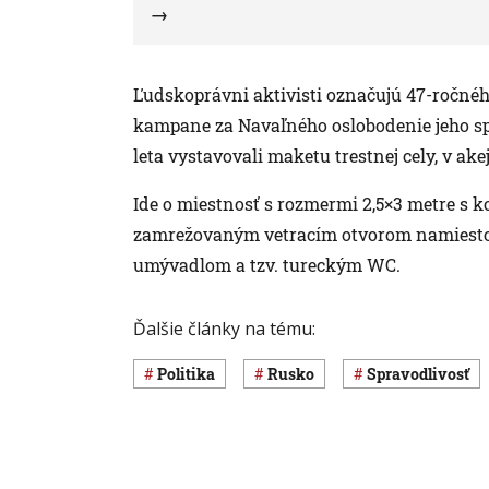
Ľudskoprávni aktivisti označujú 47-ročnéh
kampane za Navaľného oslobodenie jeho sp
leta vystavovali maketu trestnej cely, v ake
Ide o miestnosť s rozmermi 2,5×3 metre s 
zamrežovaným vetracím otvorom namiesto
umývadlom a tzv. tureckým WC.
Ďalšie články na tému:
Politika
Rusko
spravodlivosť