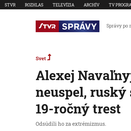
STVR
ROZHLAS
TELEVÍZIA
ARCHÍV
TV PROGR
Správy po 
Svet
Alexej Navaľny
neuspel, ruský
19-ročný trest
Odsúdili ho za extrémizmus.