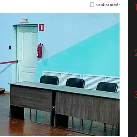
Odlož na neskôr