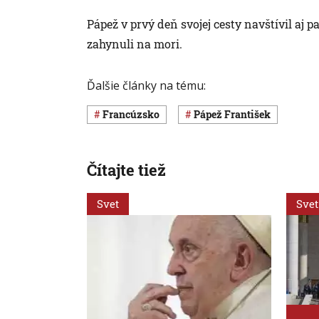
Pápež v prvý deň svojej cesty navštívil a
zahynuli na mori.
Ďalšie články na tému:
Francúzsko
pápež František
Čítajte tiež
Svet
Svet