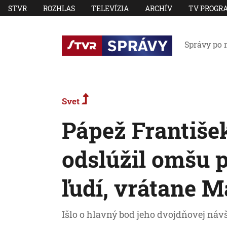
STVR
ROZHLAS
TELEVÍZIA
ARCHÍV
TV PROGR
Správy po 
Svet
Pápež František
odslúžil omšu p
ľudí, vrátane 
Išlo o hlavný bod jeho dvojdňovej návš