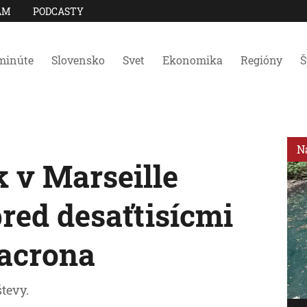
AM
PODCASTY
minúte
Slovensko
Svet
Ekonomika
Regióny
Š
N
 v Marseille
red desaťtisícmi
Macrona
tevy.