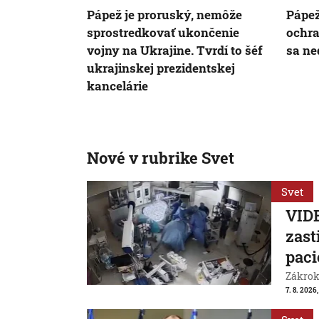
Pápež je proruský, nemôže
Pápež
sprostredkovať ukončenie
ochra
vojny na Ukrajine. Tvrdí to šéf
sa ne
ukrajinskej prezidentskej
kancelárie
Nové v rubrike Svet
Svet
VIDE
zast
paci
Zákrok 
7. 8. 2026,