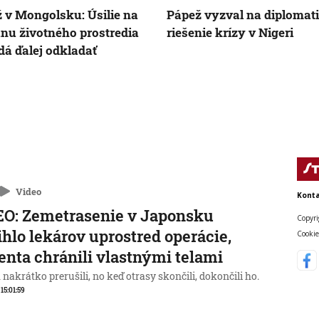
 v Mongolsku: Úsilie na
Pápež vyzval na diplomat
nu životného prostredia
riešenie krízy v Nigeri
dá ďalej odkladať
Video
Konta
O: Zemetrasenie v Japonsku
Copyri
ihlo lekárov uprostred operácie,
Cookie
enta chránili vlastnými telami
nakrátko prerušili, no keď otrasy skončili, dokončili ho.
 15:01:59