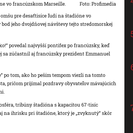
ne vo francúzskom Marseille.
Foto: Profimedia
l omšu pre desaťtisíce ľudí na štadióne vo
 bod jeho dvojdňovej návštevy tejto stredomorskej
ko!“ povedal najvyšší pontifex po francúzsky, keď
j sa zúčastnil aj francúzsky prezident Emmanuel
e“ po tom, ako ho peším tempom viezli na tomto
ta, pričom prijímal pozdravy obyvateľov mávajúcich
mi.
sféra, tribúny štadióna s kapacitou 67-tisíc
j na ihrisku pri štadióne, ktorý je „zvyknutý“ skôr