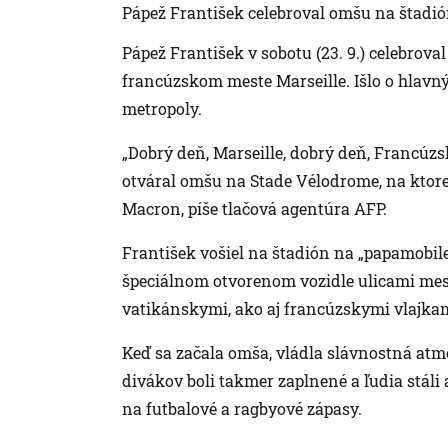
Pápež František celebroval omšu na štadió
Pápež František v sobotu (23. 9.) celebrova
francúzskom meste Marseille. Išlo o hlavný
metropoly.
„Dobrý deň, Marseille, dobrý deň, Francúzs
otváral omšu na Stade Vélodrome, na ktore
Macron, píše tlačová agentúra AFP.
František vošiel na štadión na „papamobil
špeciálnom otvorenom vozidle ulicami mes
vatikánskymi, ako aj francúzskymi vlajka
Keď sa začala omša, vládla slávnostná atmo
divákov boli takmer zaplnené a ľudia stáli a
na futbalové a ragbyové zápasy.