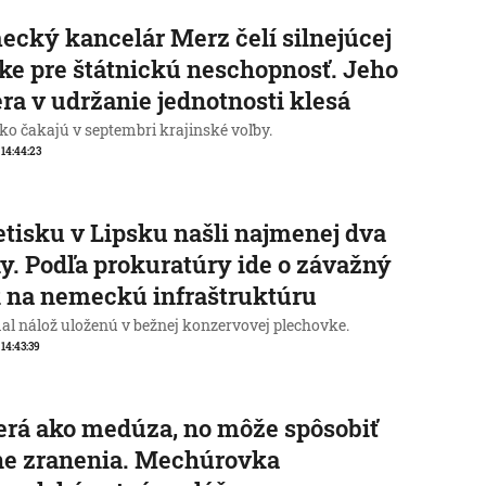
cký kancelár Merz čelí silnejúcej
ike pre štátnickú neschopnosť. Jeho
ra v udržanie jednotnosti klesá
o čakajú v septembri krajinské voľby.
, 14:44:23
etisku v Lipsku našli najmenej dva
y. Podľa prokuratúry ide o závažný
 na nemeckú infraštruktúru
al nálož uloženú v bežnej konzervovej plechovke.
 14:43:39
rá ako medúza, no môže spôsobiť
ne zranenia. Mechúrovka