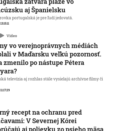
ugalská zatvára pláže vo
cúzsku aj Španielsku
ovka portugalská je pre ľudí jedovatá.
 13:15:11
Video
ny vo verejnoprávnych médiách
lali v Maďarsku veľkú pozornosť.
a zmenilo po nástupe Pétera
yara?
á televízia aj rozhlas stále vysielajú archívne filmy či
 11:17:29
rný recept na ochranu pred
čavami: V Severnej Kórei
rúčajú aj polievku zo psieho mäsa