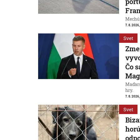
port
Fran
Mechúr
7. 8. 2026,
Svet
Zme
vyvo
Čo s
Mag
Maďarsk
hry.
7. 8. 2026,
Svet
Biza
horú
odpo