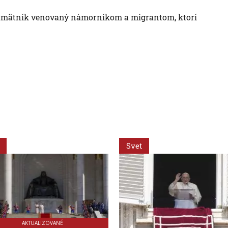
j pamätník venovaný námorníkom a migrantom, ktorí
Svet
AKTUALIZOVANÉ