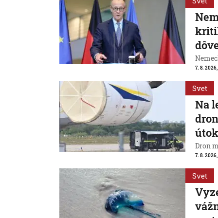
Svet
Neme
krit
dôve
Nemeck
7. 8. 2026
Svet
Na l
dron
útok
Dron m
7. 8. 2026,
Svet
Vyze
váž