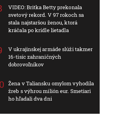
VIDEO: Britka Betty prekonala
svetový rekord. V 97 rokoch sa
stala najstaršou ženou, ktorá
kráčala po krídle lietadla
V ukrajinskej armáde slúži takmer
16-tisíc zahraničných
dobrovoľníkov
Žena v Taliansku omylom vyhodila
žreb s výhrou milión eur. Smetiari
ho hľadali dva dni