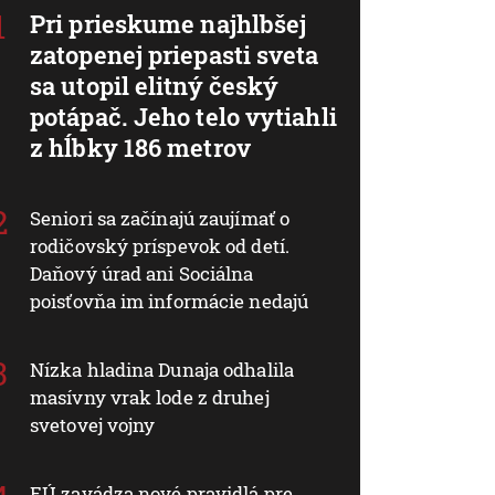
Pri prieskume najhlbšej
zatopenej priepasti sveta
sa utopil elitný český
potápač. Jeho telo vytiahli
z hĺbky 186 metrov
Seniori sa začínajú zaujímať o
rodičovský príspevok od detí.
Daňový úrad ani Sociálna
poisťovňa im informácie nedajú
Nízka hladina Dunaja odhalila
masívny vrak lode z druhej
svetovej vojny
EÚ zavádza nové pravidlá pre