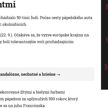
ntmi
hádzalo 50-tisíc ľudí. Počas cesty pápežského auta
íc okoloidúcich.
(22. 9.). Očakáva sa, že vyzve európske krajiny na
boli tolerantnejšie voči prichádzajúcim
andalózne, nechutné a hriešne
dekorované žltými a bielymi farbami
ým pápežom za uplynulých 500 rokov, ktorý
ce sa na juhu Francúzska.