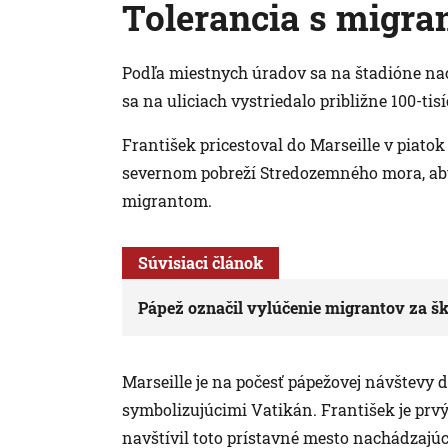
Tolerancia s migra
Podľa miestnych úradov sa na štadióne nac
sa na uliciach vystriedalo približne 100-tis
František pricestoval do Marseille v piatok 
severnom pobreží Stredozemného mora, aby 
migrantom.
Súvisiaci článok
Pápež označil vylúčenie migrantov za šk
Marseille je na počesť pápežovej návštevy 
symbolizujúcimi Vatikán. František je prv
navštívil toto prístavné mesto nachádzajú