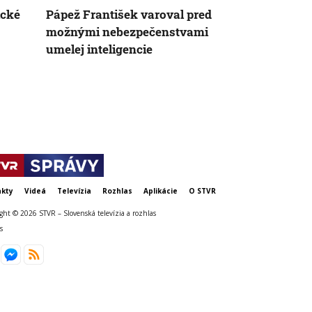
ické
Pápež František varoval pred
Pápež v Lis
možnými nebezpečenstvami
mladých ľudí
umelej inteligencie
planétu
kty
Videá
Televízia
Rozhlas
Aplikácie
O STVR
ght © 2026 STVR – Slovenská televízia a rozhlas
s