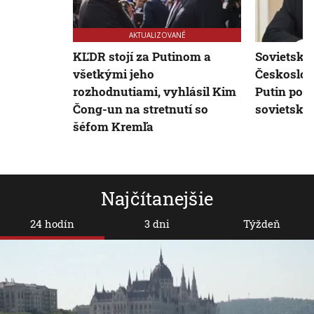
AKTUALIZOVANÉ
KĽDR stojí za Putinom a
Sovietske
všetkými jeho
Českoslov
rozhodnutiami, vyhlásil Kim
Putin pov
Čong-un na stretnutí so
sovietskej
šéfom Kremľa
Najčítanejšie
24 hodín
3 dni
Týždeň