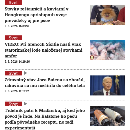
Svet
Stovky reštaurácií a kaviarní v
Hongkongu sprístupnili svoje
prevádzky aj pre psov
9. 8. 2026, 16:03:52
Svet
VIDEO: Pri brehoch Sicílie našli vrak
starorímskej lode naloženej stovkami
amfor
9. 8. 2026, 14:29:26
Svet
Zdravotný stav Joea Bidena sa zhoršil,
rakovina sa mu rozšírila do celého tela
9. 8. 2026, 11:07:22
Svet
Trdelník patrí k Maďarsku, aj keď jeho
pôvod je inde. Na Balatone ho pečú
podľa pôvodného receptu, no radi
experimentujú