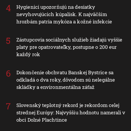
Hygienici upozorňujú na desiatky
nevyhovujúcich kúpalísk. K najväčším
hrozbám patria mykóza a kožné infekcie
Zástupcovia sociálnych služieb žiadajú vyššie
platy pre opatrovateľky, postupne o 200 eur
každý rok
Dokončenie obchvatu Banskej Bystrice sa
odkladá o dva roky, dôvodom sú nelegálne
skládky a environmentálna záťaž
Slovenský teplotný rekord je rekordom celej
strednej Európy: Najvyššiu hodnotu namerali v
obci Dolné Plachtince