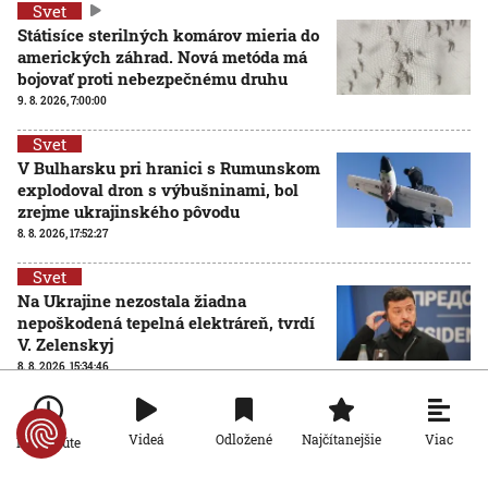
Svet
Státisíce sterilných komárov mieria do
amerických záhrad. Nová metóda má
bojovať proti nebezpečnému druhu
9. 8. 2026, 7:00:00
Svet
V Bulharsku pri hranici s Rumunskom
explodoval dron s výbušninami, bol
zrejme ukrajinského pôvodu
8. 8. 2026, 17:52:27
Svet
Na Ukrajine nezostala žiadna
nepoškodená tepelná elektráreň, tvrdí
V. Zelenskyj
8. 8. 2026, 15:34:46
Viac
Videá
Odložené
Najčítanejšie
Po minúte