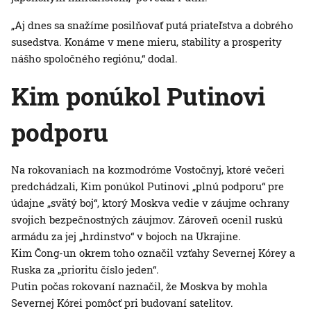
„Aj dnes sa snažíme posilňovať putá priateľstva a dobrého
susedstva. Konáme v mene mieru, stability a prosperity
nášho spoločného regiónu,“ dodal.
Kim ponúkol Putinovi
podporu
Na rokovaniach na kozmodróme Vostočnyj, ktoré večeri
predchádzali, Kim ponúkol Putinovi „plnú podporu“ pre
údajne „svätý boj“, ktorý Moskva vedie v záujme ochrany
svojich bezpečnostných záujmov. Zároveň ocenil ruskú
armádu za jej „hrdinstvo“ v bojoch na Ukrajine.
Kim Čong-un okrem toho označil vzťahy Severnej Kórey a
Ruska za „prioritu číslo jeden“.
Putin počas rokovaní naznačil, že Moskva by mohla
Severnej Kórei pomôcť pri budovaní satelitov.