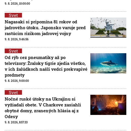
9. 8. 2026, 10:00:00
Svet
Nagasaki si pripomína 81 rokov od
jadrového útoku. Japonsko varuje pred
rastúcim rizikom jadrovej vojny
9. 8. 2026, 9:46:56
Svet
Od rýb cez pneumatiky až po
televízory: Žraloky tigrie zjedia všetko,
v ich žalúdkoch našli vedci prekvapivé
predmety
9. 8. 2026, 9:00:00
Svet
Nočné ruské útoky na Ukrajinu si
vyžiadali obete. V Charkove zasiahli
obytné domy, zranených hlásia aj z
Odesy
9. 8. 2026, 8:57:33