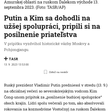
Amurskej oblasti na ruskom Ďalekom východe 13.
septembra 2023.
(Foto: TASR/AP)
Putin a Kim sa dohodli na
užšej spolupráci, pripili si na
posilnenie priateľstva
V prípitku vyzdvihol historické väzby Moskvy a
Pchjongjangu.
TASR
13. 9. 2023 13:53:00
Odlož na neskôr
Ruský prezident Vladimir Putin predniesol v stredu (13. 9.)
na oficiálnej večeri so severokórejským vodcom Kim
Čong-unom prípitok za „posilnenie budúcej spolupráce“
oboch krajín. Lídri spolu večerali po tom, ako absolvovali
rokovania na kozmodróme Vostočnyj na ruskom Ďalekom