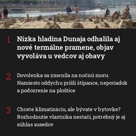
Nízka hladina Dunaja odhalila aj
nové termálne pramene, objav
vyvoláva u vedcov aj obavy
Dovolenka sa zmenila na nočnú moru.
Namiesto oddychu prišli štípance, neporiadok
a podozrenie na ploštice
Chcete klimatizáciu, ale bývate v bytovke?
Rozhodnutie vlastníka nestačí, potrebný je aj
súhlas susedov