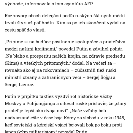
východe, informovala o tom agentúra AFP.
Rozhovory oboch delegácií podľa ruských štátnych médií
trvali štyri až päť hodín. Kim sa po ich skončení vydal na
cestu späť do vlasti.
„Pripime si na budúce posilnenie spolupráce a priateľstva
medzi našimi krajinami,“ povedal Putin a zdvihol pohár.
„Na blaho a prosperitu našich krajín, na zdravie predsedu
(Kima) a všetkých prítomných,“ dodal. Na večeri sa –
rovnako ako aj na rokovaniach – zúčastnili tiež ruskí
ministri obrany a zahraničných vecí – Sergej Šojgu a
Sergej Lavrov.
Putin v prípitku taktiež vyzdvihol historické väzby
Moskvy a Pchjongjangu a citoval ruské príslovie, že „starý
priateľ je lepší ako dvaja noví“. „Naše vzťahy boli
nadviazané ešte v čase boja Kórey za slobodu v roku 1945,
keď sovietski a kórejskí vojaci bojovali bok po boku proti
japonským militaristom,“ povedal Putin.