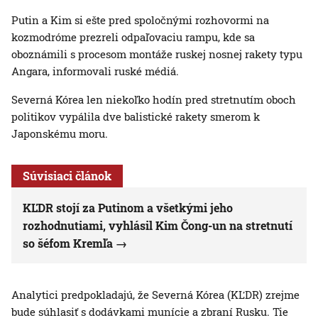
Putin a Kim si ešte pred spoločnými rozhovormi na
kozmodróme prezreli odpaľovaciu rampu, kde sa
oboznámili s procesom montáže ruskej nosnej rakety typu
Angara, informovali ruské médiá.
Severná Kórea len niekoľko hodín pred stretnutím oboch
politikov vypálila dve balistické rakety smerom k
Japonskému moru.
Súvisiaci článok
KĽDR stojí za Putinom a všetkými jeho
rozhodnutiami, vyhlásil Kim Čong-un na stretnutí
so šéfom Kremľa
Analytici predpokladajú, že Severná Kórea (KĽDR) zrejme
bude súhlasiť s dodávkami munície a zbraní Rusku. Tie