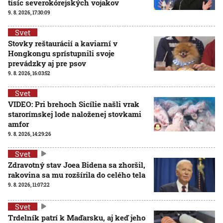
tisíc severokórejských vojakov
9. 8. 2026, 17:30:09
Svet
Stovky reštaurácií a kaviarní v
Hongkongu sprístupnili svoje
prevádzky aj pre psov
9. 8. 2026, 16:03:52
Svet
VIDEO: Pri brehoch Sicílie našli vrak
starorímskej lode naloženej stovkami
amfor
9. 8. 2026, 14:29:26
Svet
Zdravotný stav Joea Bidena sa zhoršil,
rakovina sa mu rozšírila do celého tela
9. 8. 2026, 11:07:22
Svet
Trdelník patrí k Maďarsku, aj keď jeho