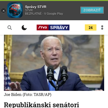
Správy STVR
ZOBRAZIŤ
STVR
BEZPLATNÉ - V Google Play
24
Joe Biden
(Foto: TASR/AP)
Republikánski senátori