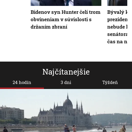
Bidenov syn Hunter čelí trom
Bývalý ka
obvineniam v súvislosti s
preziden
držaním zbraní
nebude ka
senátora U
čas na nov
Najčítanejšie
24 hodín
3 dni
Týždeň