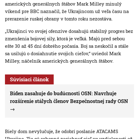
amerických generálnych štábov Mark Milley minulý
víkend pre BBC naznačil, že Ukrajincom už veľa času na
prerazenie ruskej obrany v tomto roku nezostáva.
„Ukrajinci vo svojej ofenzíve dosahujú stabilný progres bez
zmenšenia bojovej sily, ktorá je veľká. Majú pred sebou
ešte 30 až 45 dní dobrého počasia. Boj sa neskočil a stále
sa usilujú o dosiahnutie svojich cieľov,“ uviedol Mark
Milley, náčelník amerických generálnych štábov.
Súvisiaci článok
Biden zasahuje do budúcnosti OSN: Navrhuje
rozšírenie stálych členov Bezpečnostnej rady OSN
Biely dom nevylučuje, že odobrí poslanie ATACAMS
Ukrajine. Tie sú schopné zasiahnuť cieľ vo vzdialenosti až