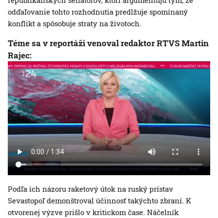
republikánskych senátorov, ktorí argumentujú tým, že
odďaľovanie tohto rozhodnutia predlžuje spomínaný
konflikt a spôsobuje straty na životoch.
Téme sa v reportáži venoval redaktor RTVS Martin
Rajec:
Podľa ich názoru raketový útok na ruský prístav
Sevastopoľ demonštroval účinnosť takýchto zbraní. K
otvorenej výzve prišlo v kritickom čase. Náčelník