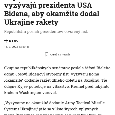
vyzývajú prezidenta USA
Bidena, aby okamžite dodal
Ukrajine rakety
Republikáni poslali prezidentovi otvorený list.
RTVS
18. 9. 2023 13:59:43
Odlož na neskôr
Skupina republikánskych senátorov poslala šéfovi Bieleho
domu Joeovi Bidenovi otvorený list. Vyzývajú ho na
„okamžité“ dodanie rakiet dlhého doletu na Ukrajinu. Tie
údajne Kyjev potrebuje na víťazstvo. Kremeľ pred takýmto
krokom Washington varoval.
„Vyzývame na okamžité dodanie Army Tactical Missile
Systems Ukrajine,“ píše sa v liste štyroch vplyvných