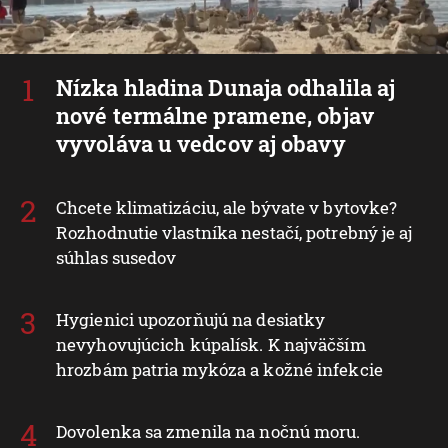
Nízka hladina Dunaja odhalila aj
nové termálne pramene, objav
vyvoláva u vedcov aj obavy
Chcete klimatizáciu, ale bývate v bytovke?
Rozhodnutie vlastníka nestačí, potrebný je aj
súhlas susedov
Hygienici upozorňujú na desiatky
nevyhovujúcich kúpalísk. K najväčším
hrozbám patria mykóza a kožné infekcie
Dovolenka sa zmenila na nočnú moru.