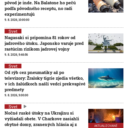
pôvod je inde. Na Balatone ho pečú
podľa pôvodného receptu, no radi
experimentujú
9. 8. 2026, 10:00:00
Svet
Nagasaki si pripomína 81 rokov od
jadrového útoku. Japonsko varuje pred
rastúcim rizikom jadrovej vojny
9. 8. 2026, 9:46:56
Svet
Od rýb cez pneumatiky až po
televízory: Žraloky tigrie zjedia všetko,
v ich žalúdkoch našli vedci prekvapivé
predmety
9. 8. 2026, 9:00:00
Svet
Nočné ruské útoky na Ukrajinu si
vyžiadali obete. V Charkove zasiahli
obytné domy, zranených hlásia aj z
AKTUALIZOVANÉ