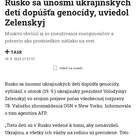
Rusko sa únosmi ukrajinských
detí dopúšťa genocídy, uviedol
Zelenskyj
Moskvu obvinil aj zo zneužívania energonosičov a
potravín ako prostriedkov nátlaku na svet.
TASR
19. 9. 2023 21:57:57
Odlož na neskôr
Rusko sa únosmi ukrajinských detí dopúšťa genocídy,
vyhlásil v utorok (19. 9.) ukrajinský prezident Volodymyr
Zelenskyj vo svojom prejave počas všeobecnej rozpravy
78. Valného zhromaždenia OSN v New Yorku. Informovala
o tom agentúra AFP.
„Tieto deti sú v Rusku vedené k tomu, aby nenávideli
Ukrajinu, a všetky ich väzby na rodinu sú prerušené. Toto