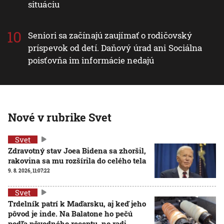
situáciu
Seniori sa začínajú zaujímať o rodičovský
príspevok od detí. Daňový úrad ani Sociálna
poisťovňa im informácie nedajú
Nové v rubrike Svet
Svet
Zdravotný stav Joea Bidena sa zhoršil,
rakovina sa mu rozšírila do celého tela
9. 8. 2026, 11:07:22
Svet
Trdelník patrí k Maďarsku, aj keď jeho
pôvod je inde. Na Balatone ho pečú
podľa pôvodného receptu, no radi