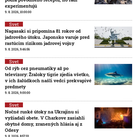
experimentujú
9. 8. 2026, 10:00:00
Svet
Nagasaki si pripomína 81 rokov od
jadrového útoku. Japonsko varuje pred
rastúcim rizikom jadrovej vojny
9. 8. 2026, 9:46:56
Svet
Od rýb cez pneumatiky až po
televízory: Žraloky tigrie zjedia všetko,
v ich žalúdkoch našli vedci prekvapivé
predmety
9. 8. 2026, 9:00:00
Svet
Nočné ruské útoky na Ukrajinu si
vyžiadali obete. V Charkove zasiahli
obytné domy, zranených hlásia aj z
Odesy
9. 8. 2026, 8:57:33