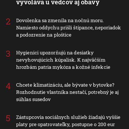
vyvoláva u vedcov aj obavy
Dovolenka sa zmenila na nočnú moru.
Namiesto oddychu prišli štípance, neporiadok
a podozrenie na ploštice
Hygienici upozorňujú na desiatky
nevyhovujúcich kúpalísk. K najväčším
hrozbám patria mykóza a kožné infekcie
Chcete klimatizáciu, ale bývate v bytovke?
Rozhodnutie vlastníka nestačí, potrebný je aj
súhlas susedov
Zástupcovia sociálnych služieb žiadajú vyššie
platy pre opatrovateľky, postupne o 200 eur