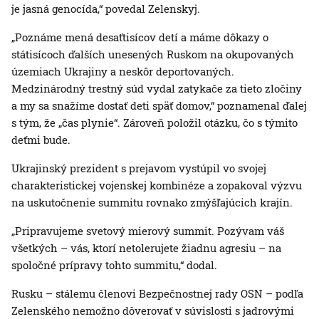
je jasná genocída,“ povedal Zelenskyj.
„Poznáme mená desaťtisícov detí a máme dôkazy o
státisícoch ďalších unesených Ruskom na okupovaných
územiach Ukrajiny a neskôr deportovaných.
Medzinárodný trestný súd vydal zatykače za tieto zločiny
a my sa snažíme dostať deti späť domov,“ poznamenal ďalej
s tým, že „čas plynie“. Zároveň položil otázku, čo s týmito
deťmi bude.
Ukrajinský prezident s prejavom vystúpil vo svojej
charakteristickej vojenskej kombinéze a zopakoval výzvu
na uskutočnenie summitu rovnako zmýšľajúcich krajín.
„Pripravujeme svetový mierový summit. Pozývam váš
všetkých – vás, ktorí netolerujete žiadnu agresiu – na
spoločné prípravy tohto summitu,“ dodal.
Rusku – stálemu členovi Bezpečnostnej rady OSN – podľa
Zelenského nemožno dôverovať v súvislosti s jadrovými