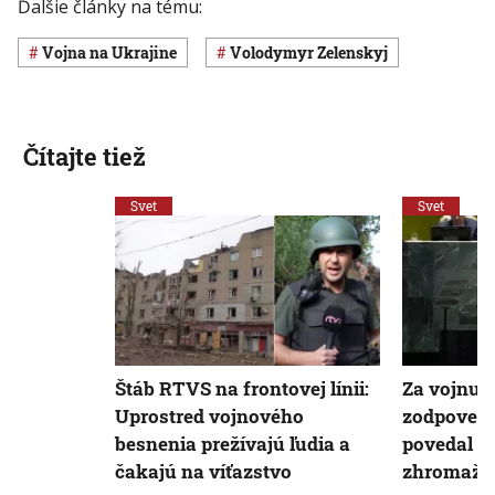
Ďalšie články na tému:
vojna na Ukrajine
Volodymyr Zelenskyj
Čítajte tiež
Svet
Svet
Štáb RTVS na frontovej línii:
Za vojnu n
Uprostred vojnového
zodpovedn
besnenia prežívajú ľudia a
povedal B
čakajú na víťazstvo
zhromažd