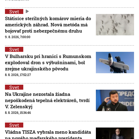
Svet
Státisíce sterilných komárov mieria do
amerických záhrad. Nová metóda má
bojovať proti nebezpečnému druhu
9. 8. 2026, 7:00:00
Svet
V Bulharsku pri hranici s Rumunskom
explodoval dron s výbušninami, bol
zrejme ukrajinského pôvodu
8. 8. 2026, 17:52:27
Svet
Na Ukrajine nezostala žiadna
nepoškodená tepelná elektráreň, tvrdí
V. Zelenskyj
8. 8. 2026, 15:34:46
Svet
Vládna TISZA vybrala meno kandidáta
na nového maďarského prezidenta,