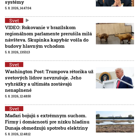
systémy
5. 8. 2026, 14:47:04
Svet
VIDEO: Rokovanie v brazílskom
regionálnom parlamente prerušila milá
návšteva. Skupinka kapybár vošla do
budovy hlavným vchodom
5. 8. 2026, 13:53:13
Svet
Washington Post: Trumpova rétorika už
svetových lídrov nevzrušuje. Jeho
vyhrážky a ultimáta zostávajú
nenaplnené
5. 8. 2026, 12:48:50
Svet
Maďari bojujú s extrémnym suchom.
Firmy i domácnosti pre nízku hladinu
Dunaja obmedzujú spotrebu elektriny
5. 8. 2026, 12:48:12