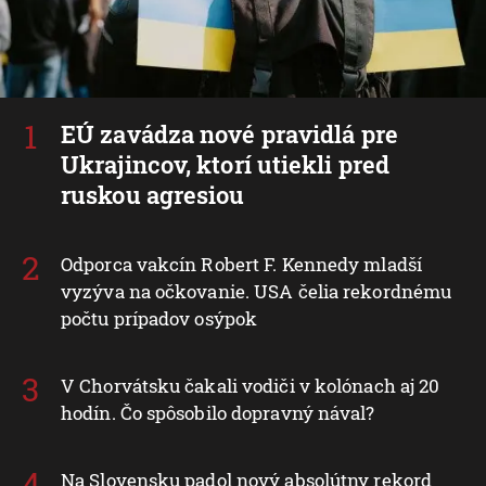
EÚ zavádza nové pravidlá pre
Ukrajincov, ktorí utiekli pred
ruskou agresiou
Odporca vakcín Robert F. Kennedy mladší
vyzýva na očkovanie. USA čelia rekordnému
počtu prípadov osýpok
V Chorvátsku čakali vodiči v kolónach aj 20
hodín. Čo spôsobilo dopravný nával?
Na Slovensku padol nový absolútny rekord