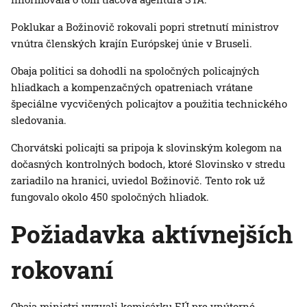
Poklukar a Božinovič rokovali popri stretnutí ministrov
vnútra členských krajín Európskej únie v Bruseli.
Obaja politici sa dohodli na spoločných policajných
hliadkach a kompenzačných opatreniach vrátane
špeciálne vycvičených policajtov a použitia technického
sledovania.
Chorvátski policajti sa pripoja k slovinským kolegom na
dočasných kontrolných bodoch, ktoré Slovinsko v stredu
zariadilo na hranici, uviedol Božinovič. Tento rok už
fungovalo okolo 450 spoločných hliadok.
Požiadavka aktívnejších
rokovaní
Obaja ministri vyzvali komisárku EÚ pre vnútorné