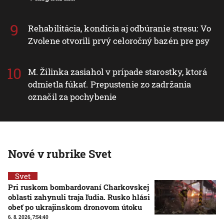
Rehabilitácia, kondícia aj odbúranie stresu: Vo
Zvolene otvorili prvý celoročný bazén pre psy
M. Žilinka zasiahol v prípade starostky, ktorá
odmietla fúkať. Prepustenie zo zadržania
označil za pochybenie
Nové v rubrike Svet
Svet
Pri ruskom bombardovaní Charkovskej
oblasti zahynuli traja ľudia. Rusko hlási
obeť po ukrajinskom dronovom útoku
6. 8. 2026, 7:54:40