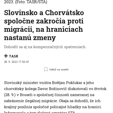
2023.
(Foto: TASR/STA)
Slovinsko a Chorvátsko
spoločne zakročia proti
migrácii, na hraniciach
nastanú zmeny
Dohodli sa aj na kompenzačných opatreniach.
TASR
28. 9. 2023 17:50:47
Odlož na neskôr
Slovinský minister vnútra Boštjan Poklukar a jeho
chorvátsky kolega Davor Božinovič diskutovali vo štvrtok
(28. 9.) v Bruseli o spoločnej činnosti zameranej na
zabránenie ilegálnej migrácie. Obaja sa dohodli, že ich
krajiny posilnia spoločné policajné hliadky na hranici.
Informovala o tom tlačová agentúra STA.