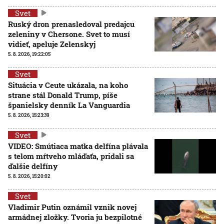
Svet
Ruský dron prenasledoval predajcu
zeleniny v Chersone. Svet to musí
vidieť, apeluje Zelenskyj
5. 8. 2026, 19:22:05
Svet
Situácia v Ceute ukázala, na koho
strane stál Donald Trump, píše
španielsky denník La Vanguardia
5. 8. 2026, 15:23:39
Svet
VIDEO: Smútiaca matka delfína plávala
s telom mŕtveho mláďaťa, pridali sa
ďalšie delfíny
5. 8. 2026, 15:20:02
Svet
Vladimir Putin oznámil vznik novej
armádnej zložky. Tvoria ju bezpilotné