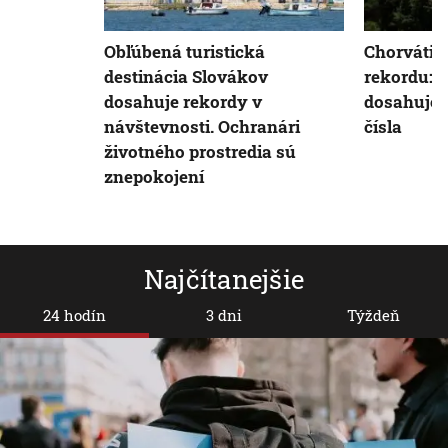
Obľúbená turistická
Chorváti 
destinácia Slovákov
rekordu: T
dosahuje rekordy v
dosahuje 
návštevnosti. Ochranári
čísla
životného prostredia sú
znepokojení
Najčítanejšie
24 hodín
3 dni
Týždeň