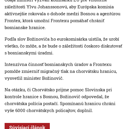
záležitosti Ylvu Johanssonovú, aby Európska komisia
aktívnejšie rokovala o dohode medzi Bosnou a agentúrou
Frontex, ktorá umožní Frontexu pomáhať chrániť
bosnianske hranice.
Podľa slov Božinoviča ho eurokomisárka uistila, že urobí
všetko, čo môže, a že bude o záležitosti čoskoro diskutovať
s bosnianskymi úradmi.
Intenzívna činnosť bosnianskych úradov a Frontexu
pomôže zmierniť migračný tlak na chorvátsku hranicu,
vysvetlil minister Božinovič.
Na otázku, či Chorvátsko prijme pomoc Slovinska pri
kontrole hranice s Bosnou, Božinovič odpovedal, že
chorvátska polícia postačí. Spomínanú hranicu chráni
vyše 6000 chorvátskych policajtov, doplnil.
Súvisiaci článok