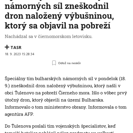
námorných síl zneškodnil
dron naložený výbušninou,
ktorý sa objavil na pobreží
Nachádzal sa v čiernomorskom letovisku.
TASR
18. 9. 2023 15:28:34
Odlož na neskôr
Špeciálny tím bulharských námorných síl v pondelok (18.
9.) zneškodnil dron naložený výbušninou, ktorý našli v
obci Ťulenovo na pobreží Čierneho mora. Išlo o vôbec prvý
útočný dron, ktorý objavili na území Bulharska.
Informovalo o tom ministerstvo obrany. Informovala o tom
agentúra AFP.
Do Ťulenova poslali tím vojenských špecialistov, keď