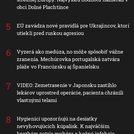
obci Dolné Plachtince
EÚ zavádza nové pravidlá pre Ukrajincov, ktorí
utiekli pred ruskou agresiou
Vyzerá ako medúza, no môže spôsobiť vážne
zranenia. Mechúrovka portugalská zatvára
pláže vo Francúzsku aj Španielsku
VIDEO: Zemetrasenie v Japonsku zastihlo
lekárov uprostred operácie, pacienta chránili
vlastnými telami
Hygienici upozorňujú na desiatky
nevyhovujúcich kúpalísk. K najväčším
hrozbám patria mykóza a kožné infekcie