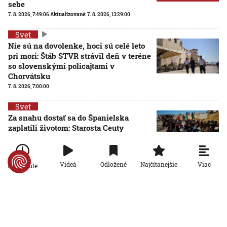
sebe
7. 8. 2026, 7:49:06
Aktualizované:
7. 8. 2026, 13:29:00
Svet
Nie sú na dovolenke, hoci sú celé leto
pri mori: Štáb STVR strávil deň v teréne
so slovenskými policajtami v
Chorvátsku
7. 8. 2026, 7:00:00
Svet
Za snahu dostať sa do Španielska
zaplatili životom: Starosta Ceuty
oznámil tragickú bilanciu migračnej
krízy
6. 8. 2026, 16:16:47
Viac
Videá
Odložené
Najčítanejšie
Po minúte
Svet
Žena v Taliansku omylom vyhodila
žreb s výhrou milión eur. Smetiari ho
hľadali dva dni
6. 8. 2026, 15:49:55