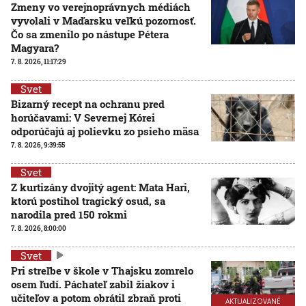
Zmeny vo verejnoprávnych médiách
vyvolali v Maďarsku veľkú pozornosť.
Čo sa zmenilo po nástupe Pétera
Magyara?
7. 8. 2026, 11:17:29
Svet
Bizarný recept na ochranu pred
horúčavami: V Severnej Kórei
odporúčajú aj polievku zo psieho mäsa
7. 8. 2026, 9:39:55
Svet
Z kurtizány dvojitý agent: Mata Hari,
ktorú postihol tragický osud, sa
narodila pred 150 rokmi
7. 8. 2026, 8:00:00
Svet
Pri streľbe v škole v Thajsku zomrelo
osem ľudí. Páchateľ zabil žiakov i
učiteľov a potom obrátil zbraň proti
AKTUALIZOVANÉ