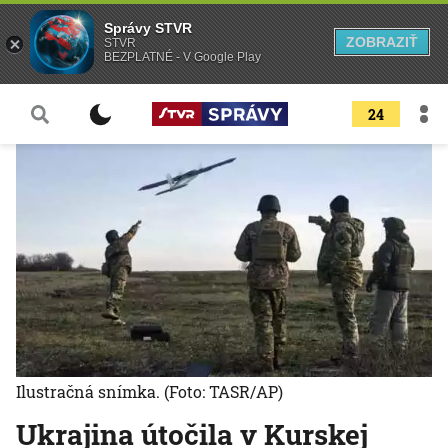
Správy STVR
ZOBRAZIŤ
STVR
BEZPLATNÉ - V Google Play
24
Ilustračná snímka.
(Foto: TASR/AP)
Ukrajina útočila v Kurskej