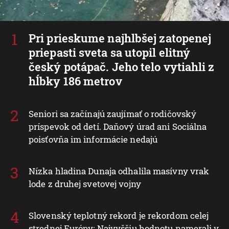
Pri prieskume najhlbšej zatopenej
priepasti sveta sa utopil elitný
český potápač. Jeho telo vytiahli z
hĺbky 186 metrov
Seniori sa začínajú zaujímať o rodičovský
príspevok od detí. Daňový úrad ani Sociálna
poisťovňa im informácie nedajú
Nízka hladina Dunaja odhalila masívny vrak
lode z druhej svetovej vojny
Slovenský teplotný rekord je rekordom celej
strednej Európy: Najvyššiu hodnotu namerali v