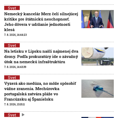
Svet
Nemecký kancelár Merz čelí silnejúcej
kritike pre štátnickú neschopnosť.
Jeho dôvera v udržanie jednotnosti
klesá
7. 8. 2026, 14:44:23
Svet
Na letisku v Lipsku našli najmenej dva
drony. Podľa prokuratúry ide o závažný
útok na nemeckú infraštruktúru
7. 8. 2026, 14:43:39
Svet
Vyzerá ako medúza, no môže spôsobiť
vážne zranenia. Mechúrovka
portugalská zatvára pláže vo
Francúzsku aj Španielsku
7. 8. 2026, 13:15:11
Svet