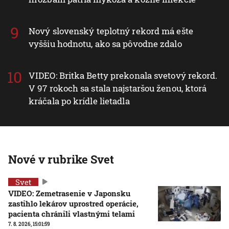
Nový slovenský teplotný rekord má ešte
vyššiu hodnotu, ako sa pôvodne zdalo
VIDEO: Britka Betty prekonala svetový rekord.
V 97 rokoch sa stala najstaršou ženou, ktorá
kráčala po krídle lietadla
Nové v rubrike Svet
Svet
VIDEO: Zemetrasenie v Japonsku
zastihlo lekárov uprostred operácie,
pacienta chránili vlastnými telami
7. 8. 2026, 15:01:59