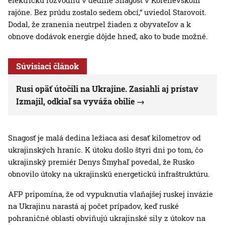
elektrickú rozvodňu v dedine Snagosť v Korenevskom
rajóne. Bez prúdu zostalo sedem obcí,“ uviedol Starovoit.
Dodal, že zranenia neutrpel žiaden z obyvateľov a k
obnove dodávok energie dôjde hneď, ako to bude možné.
Súvisiaci článok
Rusi opäť útočili na Ukrajine. Zasiahli aj prístav
Izmajil, odkiaľ sa vyváža obilie
Snagosť je malá dedina ležiaca asi desať kilometrov od
ukrajinských hraníc. K útoku došlo štyri dni po tom, čo
ukrajinský premiér Denys Šmyhaľ povedal, že Rusko
obnovilo útoky na ukrajinskú energetickú infraštruktúru.
AFP pripomína, že od vypuknutia vlaňajšej ruskej invázie
na Ukrajinu narastá aj počet prípadov, keď ruské
pohraničné oblasti obviňujú ukrajinské sily z útokov na