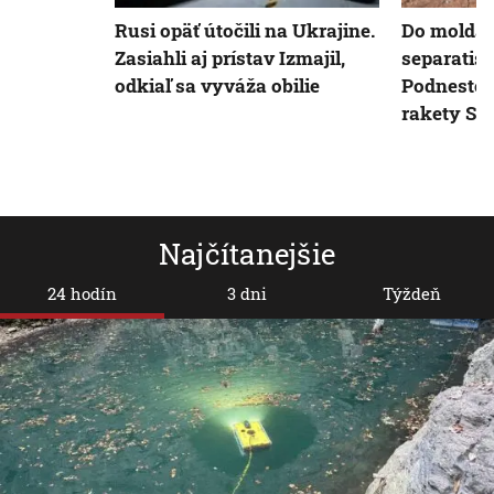
Rusi opäť útočili na Ukrajine.
Do molda
Zasiahli aj prístav Izmajil,
separatis
odkiaľ sa vyváža obilie
Podnester
rakety S-
Najčítanejšie
24 hodín
3 dni
Týždeň