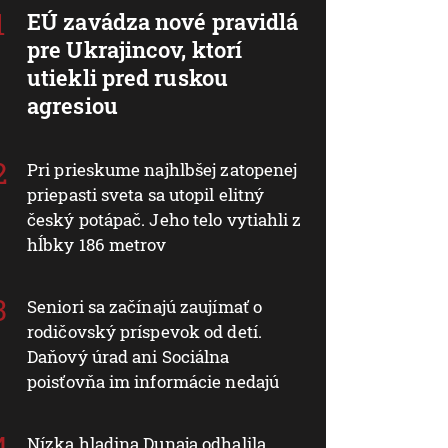
EÚ zavádza nové pravidlá
pre Ukrajincov, ktorí
utiekli pred ruskou
agresiou
Pri prieskume najhlbšej zatopenej
priepasti sveta sa utopil elitný
český potápač. Jeho telo vytiahli z
hĺbky 186 metrov
Seniori sa začínajú zaujímať o
rodičovský príspevok od detí.
Daňový úrad ani Sociálna
poisťovňa im informácie nedajú
Nízka hladina Dunaja odhalila