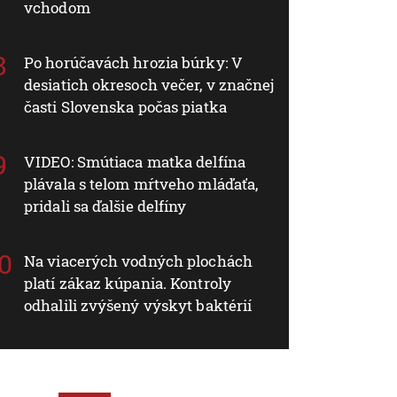
vchodom
Po horúčavách hrozia búrky: V
desiatich okresoch večer, v značnej
časti Slovenska počas piatka
VIDEO: Smútiaca matka delfína
plávala s telom mŕtveho mláďaťa,
pridali sa ďalšie delfíny
Na viacerých vodných plochách
platí zákaz kúpania. Kontroly
odhalili zvýšený výskyt baktérií