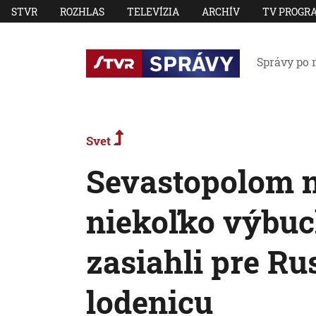
STVR
ROZHLAS
TELEVÍZIA
ARCHÍV
TV PROGR
Správy po 
Svet
Sevastopolom n
niekoľko výbuc
zasiahli pre Ru
lodenicu