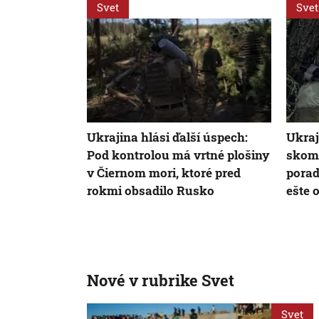
Svet
Svet
Ukrajina hlási ďalší úspech:
Ukraj
Pod kontrolou má vrtné plošiny
skomp
v Čiernom mori, ktoré pred
porad
rokmi obsadilo Rusko
ešte 
Nové v rubrike Svet
Svet