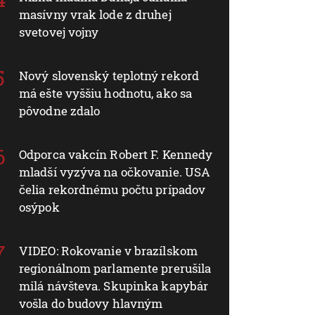
masívny vrak lode z druhej
svetovej vojny
Nový slovenský teplotný rekord
má ešte vyššiu hodnotu, ako sa
pôvodne zdalo
Odporca vakcín Robert F. Kennedy
mladší vyzýva na očkovanie. USA
čelia rekordnému počtu prípadov
osýpok
VIDEO: Rokovanie v brazílskom
regionálnom parlamente prerušila
milá návšteva. Skupinka kapybár
vošla do budovy hlavným