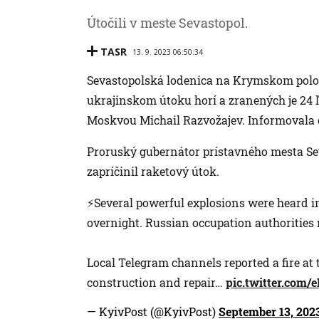
Útočili v meste Sevastopol.
TASR
13. 9. 2023 06:50:34
Sevastopolská lodenica na Krymskom polo
ukrajinskom útoku horí a zranených je 24 
Moskvou Michail Razvožajev. Informovala 
Proruský gubernátor prístavného mesta Sev
zapríčinil raketový útok.
⚡️Several powerful explosions were heard i
overnight. Russian occupation authorities r
Local Telegram channels reported a fire at 
construction and repair…
pic.twitter.com/
— KyivPost (@KyivPost)
September 13, 202