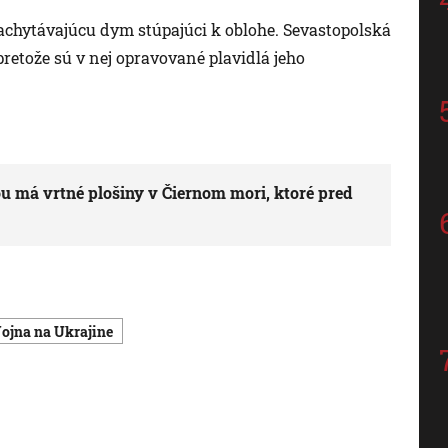
 zachytávajúcu dym stúpajúci k oblohe. Sevastopolská
 pretože sú v nej opravované plavidlá jeho
ou má vrtné plošiny v Čiernom mori, ktoré pred
vojna na Ukrajine