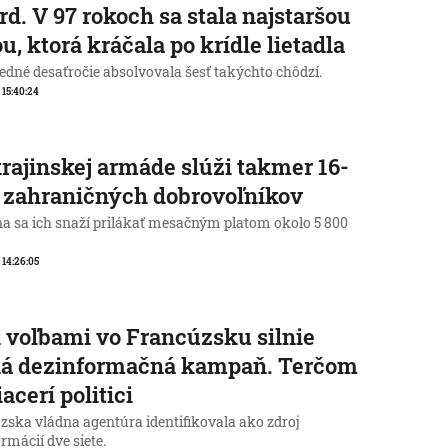
rd. V 97 rokoch sa stala najstaršou
u, ktorá kráčala po krídle lietadla
edné desaťročie absolvovala šesť takýchto chôdzí.
, 15:40:24
rajinskej armáde slúži takmer 16-
c zahraničných dobrovoľníkov
na sa ich snaží prilákať mesačným platom okolo 5 800
, 14:26:05
 voľbami vo Francúzsku silnie
ká dezinformačná kampaň. Terčom
iacerí politici
zska vládna agentúra identifikovala ako zdroj
rmácií dve siete.