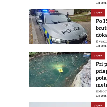
6. 8. 2026,
Svet
Po 1
brut
dôk
K vraž
6. 8. 2026,
Svet
Pri 
prie
potá
met
Kolegov
6. 8. 2026,
Svet