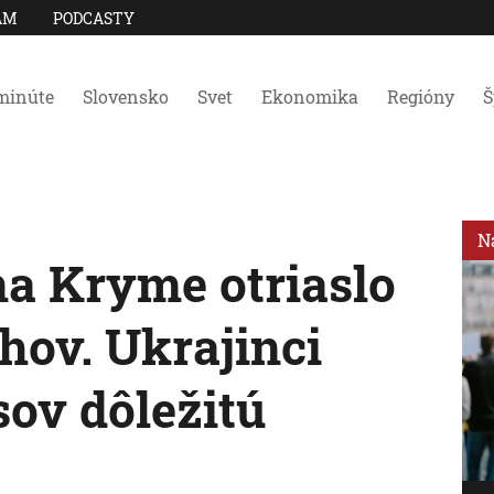
AM
PODCASTY
minúte
Slovensko
Svet
Ekonomika
Regióny
Š
N
a Kryme otriaslo
hov. Ukrajinci
sov dôležitú