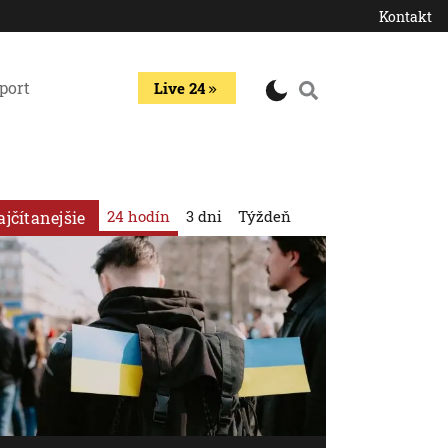
Kontakt
port
Live 24
24 hodín
3 dni
Týždeň
ajčítanejšie