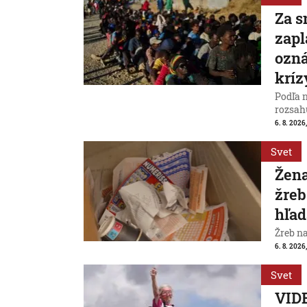
Za s
zapl
ozná
kríz
Podľa 
rozsah
6. 8. 2026,
Svet
Žena
žreb
hľad
Žreb n
6. 8. 2026,
Svet
VIDE