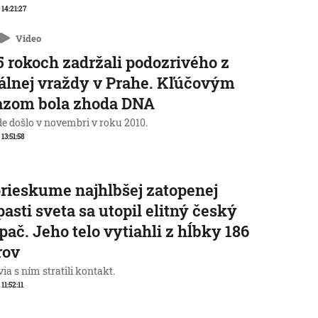
 14:21:27
Video
5 rokoch zadržali podozrivého z
álnej vraždy v Prahe. Kľúčovým
azom bola zhoda DNA
de došlo v novembri v roku 2010.
 13:51:58
prieskume najhlbšej zatopenej
pasti sveta sa utopil elitný český
pač. Jeho telo vytiahli z hĺbky 186
rov
ia s ním stratili kontakt.
 11:52:11