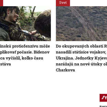
Svet
inskú protiofenzívu môže
Do okupovaných oblastí R
likovať počasie. Bidenov
nasadili státisíce vojakov, 
ca vyčíslil, koľko času
Ukrajina. Jednotky Kyjev
ostáva
narážajú na nové útoky o
Charkova
Konta