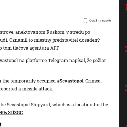
Odlož na neskôr
strove, anektovanom Ruskom, v stredu po
ľudí. Oznámil to miestny predstaviteľ dosadený
o tom tlačová agentúra AFP.
astopol na platforme Telegram napísal, že požiar
n the temporarily occupied
#Sevastopol
, Crimea,
eported a missile attack.
the Sevastopol Shipyard, which is a location for the
eR0vXIl3GC
3