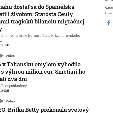
nahu dostať sa do Španielska
Copyri
atili životom: Starosta Ceuty
Cookie
mil tragickú bilanciu migračnej
y
neho mestu hrozí humanitárna kríza obrovského
u.
 16:16:47
Video
 v Taliansku omylom vyhodila
 s výhrou milión eur. Smetiari ho
ali dva dni
ašli nepoškodený.
 15:49:55
Video
O: Britka Betty prekonala svetový