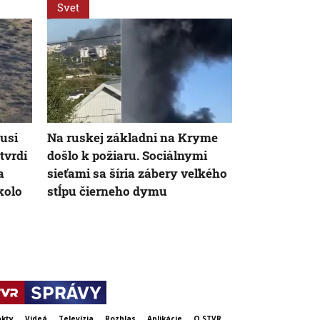
Svet
Svet
usi
Na ruskej základni na Kryme
Za snahu dos
tvrdí
došlo k požiaru. Sociálnymi
Španielska z
a
sieťami sa šíria zábery veľkého
Starosta Ce
kolo
stĺpu čierneho dymu
tragickú bil
krízy
kty
Videá
Televízia
Rozhlas
Aplikácie
O STVR