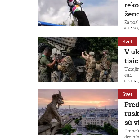
reko
ženo
Za posl
6. 8. 2026
Svet
V uk
tisí
Ukraji
eur.
6. 8. 2026
Svet
Pred
rus
sú v
Francú
dezinfo