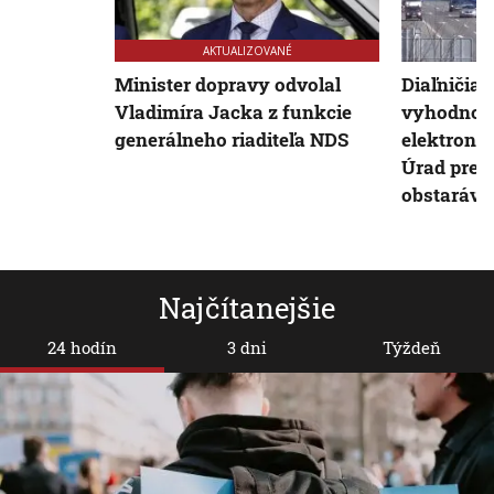
AKTUALIZOVANÉ
Minister dopravy odvolal
Diaľničia
Vladimíra Jacka z funkcie
vyhodnoti
generálneho riaditeľa NDS
elektroni
Úrad pre v
obstaráva
Najčítanejšie
24 hodín
3 dni
Týždeň