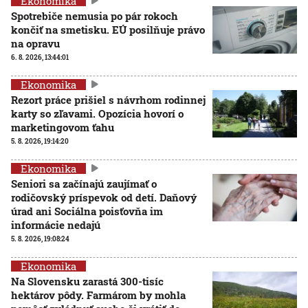
Ekonomika
Spotrebiče nemusia po pár rokoch
končiť na smetisku. EÚ posilňuje právo
na opravu
6. 8. 2026, 13:44:01
Ekonomika
Rezort práce prišiel s návrhom rodinnej
karty so zľavami. Opozícia hovorí o
marketingovom ťahu
5. 8. 2026, 19:14:20
Ekonomika
Seniori sa začínajú zaujímať o
rodičovský príspevok od detí. Daňový
úrad ani Sociálna poisťovňa im
informácie nedajú
5. 8. 2026, 19:08:24
Ekonomika
Na Slovensku zarastá 300-tisíc
hektárov pôdy. Farmárom by mohla