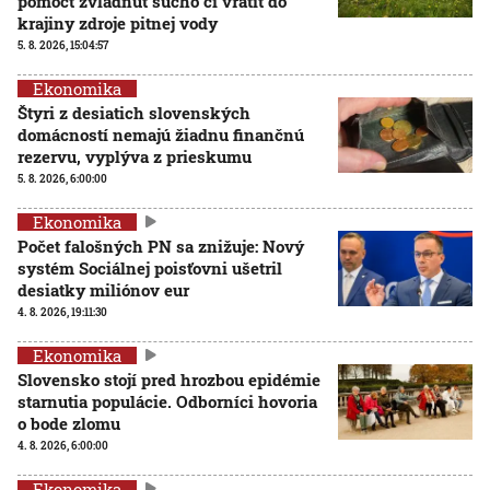
pomôcť zvládnuť sucho či vrátiť do
krajiny zdroje pitnej vody
5. 8. 2026, 15:04:57
Ekonomika
Štyri z desiatich slovenských
domácností nemajú žiadnu finančnú
rezervu, vyplýva z prieskumu
5. 8. 2026, 6:00:00
Ekonomika
Počet falošných PN sa znižuje: Nový
systém Sociálnej poisťovni ušetril
desiatky miliónov eur
4. 8. 2026, 19:11:30
Ekonomika
Slovensko stojí pred hrozbou epidémie
starnutia populácie. Odborníci hovoria
o bode zlomu
4. 8. 2026, 6:00:00
Ekonomika