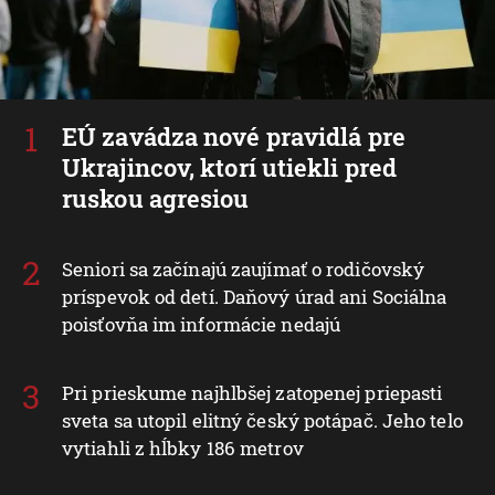
EÚ zavádza nové pravidlá pre
Ukrajincov, ktorí utiekli pred
ruskou agresiou
Seniori sa začínajú zaujímať o rodičovský
príspevok od detí. Daňový úrad ani Sociálna
poisťovňa im informácie nedajú
Pri prieskume najhlbšej zatopenej priepasti
sveta sa utopil elitný český potápač. Jeho telo
vytiahli z hĺbky 186 metrov