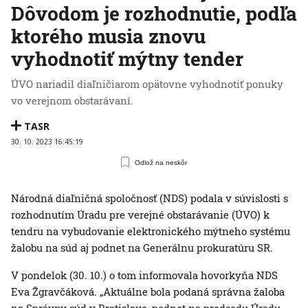
Dôvodom je rozhodnutie, podľa
ktorého musia znovu
vyhodnotiť mýtny tender
ÚVO nariadil diaľničiarom opätovne vyhodnotiť ponuky
vo verejnom obstarávaní.
TASR
30. 10. 2023 16:45:19
Odlož na neskôr
Národná diaľničná spoločnosť (NDS) podala v súvislosti s
rozhodnutím Úradu pre verejné obstarávanie (ÚVO) k
tendru na vybudovanie elektronického mýtneho systému
žalobu na súd aj podnet na Generálnu prokuratúru SR.
V pondelok (30. 10.) o tom informovala hovorkyňa NDS
Eva Žgravčáková. „Aktuálne bola podaná správna žaloba