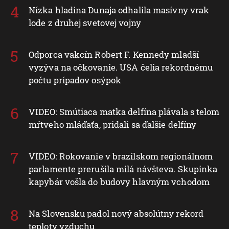
Nízka hladina Dunaja odhalila masívny vrak
lode z druhej svetovej vojny
Odporca vakcín Robert F. Kennedy mladší
vyzýva na očkovanie. USA čelia rekordnému
počtu prípadov osýpok
VIDEO: Smútiaca matka delfína plávala s telom
mŕtveho mláďaťa, pridali sa ďalšie delfíny
VIDEO: Rokovanie v brazílskom regionálnom
parlamente prerušila milá návšteva. Skupinka
kapybár vošla do budovy hlavným vchodom
Na Slovensku padol nový absolútny rekord
teploty vzduchu