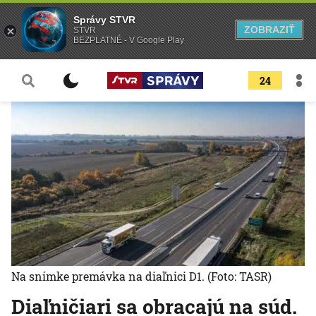
Správy STVR
ZOBRAZIŤ
STVR
BEZPLATNÉ - V Google Play
24
Na snímke premávka na diaľnici D1.
(Foto: TASR)
Diaľničiari sa obracajú na súd.