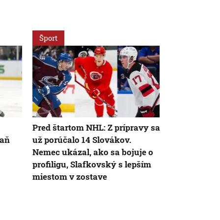
Šport
Šport
Pred štartom NHL: Z prípravy sa
Nemec si pý
naň
už porúčalo 14 Slovákov.
tíme. V pos
Nemec ukázal, ako sa bojuje o
dueli skórov
profiligu, Slafkovský s lepším
miestom v zostave