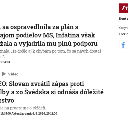
Konta
 sa ospravedlnila za plán s
Copyri
ajom podielov MS, Infatina však
Cookie
žala a vyjadrila mu plnú podporu
nala, „že došlo aj k chybám po tom, čo sa návrh dostal
í“.
, 9:54:23
Video
O: Slovan zvrátil zápas proti
lby a zo Švédska si odnáša dôležité
zstvo
 je na programe o týždeň.
, 17:45:00
Aktualizované:
4. 8. 2026, 20:12:00