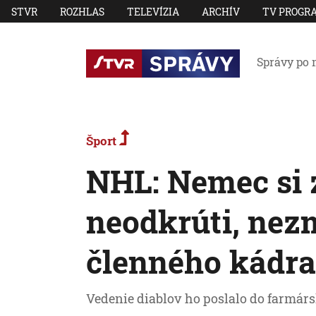
STVR
ROZHLAS
TELEVÍZIA
ARCHÍV
TV PROGR
Správy po 
Šport
NHL: Nemec si 
neodkrúti, nezm
členného kádra
Vedenie diablov ho poslalo do farmárs