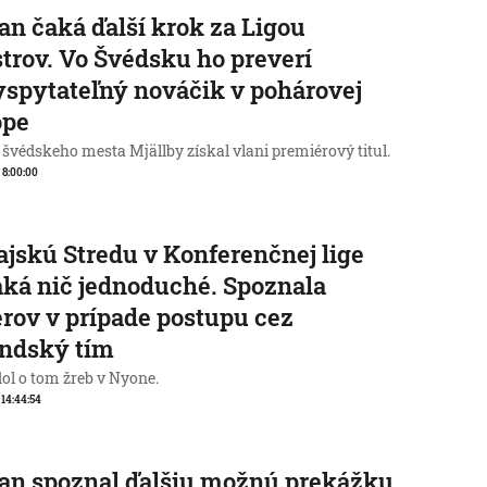
an čaká ďalší krok za Ligou
trov. Vo Švédsku ho preverí
spytateľný nováčik v pohárovej
ópe
 švédskeho mesta Mjällby získal vlani premiérový titul.
, 8:00:00
jskú Stredu v Konferenčnej lige
ká nič jednoduché. Spoznala
rov v prípade postupu cez
andský tím
ol o tom žreb v Nyone.
, 14:44:54
an spoznal ďalšiu možnú prekážku