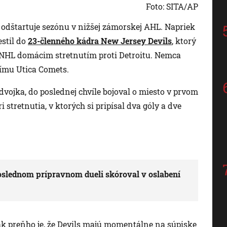
Foto: SITA/AP
dštartuje sezónu v nižšej zámorskej AHL. Napriek
stil do
23-členného kádra New Jersey Devils
, ktorý
 NHL domácim stretnutím proti Detroitu. Nemca
tímu Utica Comets.
vojka, do poslednej chvíle bojoval o miesto v prvom
 stretnutia, v ktorých si pripísal dva góly a dve
oslednom prípravnom dueli skóroval v oslabení
k preňho je, že Devils majú momentálne na súpiske