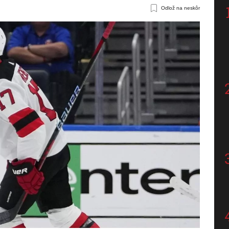
Odlož na neskôr