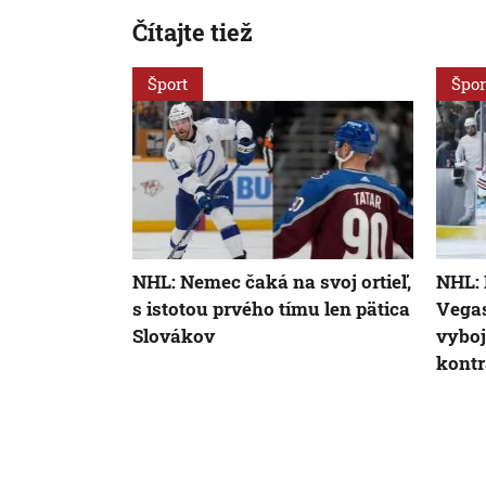
Čítajte tiež
Šport
Špor
NHL: Nemec čaká na svoj ortieľ,
NHL: 
s istotou prvého tímu len pätica
Vegas
Slovákov
vyboj
kontr