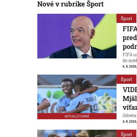
Nové v rubrike Šport
Šport
FIFA
pred
podr
FIFA uz
do médi
6. 8. 2026
Šport
VIDE
Mjäl
víťa
Odveta
AKTUALIZOVANÉ
4. 8. 2026
Šport