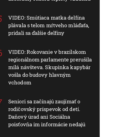
VIDEO: Smútiaca matka delfína
plávala s telom mŕtveho mláďaťa,
pridali sa ďalšie delfíny
VIDEO: Rokovanie v brazílskom
regionálnom parlamente prerušila
milá návšteva. Skupinka kapybár
vošla do budovy hlavným
vchodom
Seniori sa začínajú zaujímať o
rodičovský príspevok od detí.
Daňový úrad ani Sociálna
poisťovňa im informácie nedajú