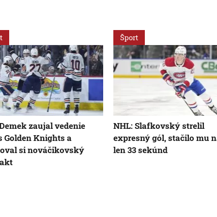
t
Šport
Demek zaujal vedenie
NHL: Slafkovský strelil
 Golden Knights a
expresný gól, stačilo mu 
oval si nováčikovský
len 33 sekúnd
akt