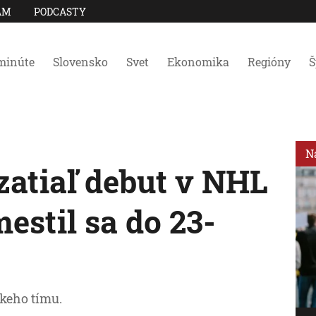
AM
PODCASTY
minúte
Slovensko
Svet
Ekonomika
Regióny
Š
N
zatiaľ debut v NHL
estil sa do 23-
keho tímu.