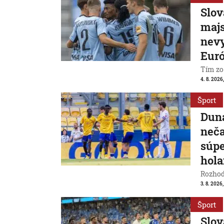
Slov
majs
nevy
Eur
Tím zo
4. 8. 2026
Šport
Duna
neča
súpe
hol
Rozhod
3. 8. 2026
Šport
Slov