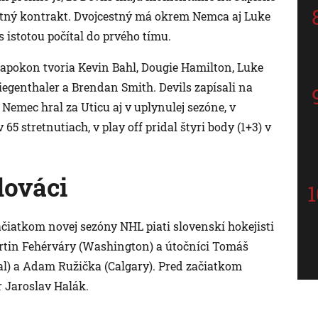
stný kontrakt. Dvojcestný má okrem Nemca aj Luke
istotou počítal do prvého tímu.
pokon tvoria Kevin Bahl, Dougie Hamilton, Luke
iegenthaler a Brendan Smith. Devils zapísali na
 Nemec hral za Uticu aj v uplynulej sezóne, v
65 stretnutiach, v play off pridal štyri body (1+3) v
Slováci
ačiatkom novej sezóny NHL piati slovenskí hokejisti
rtin Fehérváry (Washington) a útočníci Tomáš
al) a Adam Ružička (Calgary). Pred začiatkom
 Jaroslav Halák.