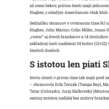
až osem bekov, pričom šiesti majú jednoce
Hughes, s mladým Američanom však klub s 
Sedmičku obrancov v otváracom tíme NJ na
Hughes, John Marino, Colin Miller, Jonas S
„roster“ aj dvoch brankárov a 14 útočníkov.
základnej časti nazbieral 34 bodov (12+22) v 
šiestich dueloch.
S istotou len piati 
Istotu účasti v prvom tíme tak majú pred z
– obrancovia Erik Černák (Tampa Bay), Ma
Tatar (Colorado), Juraj Slafkovský (Montre
sezóny zostáva naďalej bez zmluvy brankár