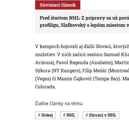
Súvisiaci článok
Pred štartom NHL: Z prípravy sa už porú
profiligu, Slafkovský s lepším miestom 
V kempoch bojovali aj ďalší Slováci, ktorý
mužstiev. V nich začnú sezónu Samuel Kňa
Arizona), Pavol Regenda (Anaheim), Martin 
Sýkora (NY Rangers), Filip Mešár (Montrea
(Vegas) či Maxim Čajkovič (Tampa Bay). Ma
Colorada.
Ďalšie články na tému:
Hokej
NHL
Slováci v NHL