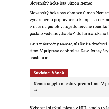
Slovenský hokejista Šimon Nemec.
Slovenský hokejový obranca Šimon Nemec o
vydarenému prípravnému kempu sa nezme
v noci na piatok vstúpi do nového ročníka
poslalo vedenie „diablov“ do farmárskeho 
Devätnásťročný Nemec, vlaňajšia draftová d
tíme. V príprave odohral za New Jersey štyri
asistencie.
Súvisiaci článok
Nemec si pýta miesto v prvom tíme. V p
Výkonmi si pýtal miesto v NHL, smolou vša