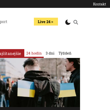
Kontakt
port
Live 24
24 hodín
3 dni
Týždeň
ajčítanejšie