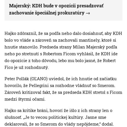
Majerský: KDH bude v opozícii presadzovať
zachovanie špeciálnej prokuratúry
Hajko zdôraznil, že sa podľa neho dalo dosiahnuť, aby KDH
bolo vo vláde a zároveň sa zachovali mantinely, ktoré si
hnutie stanovilo. Predseda strany Milan Majerský podľa
neho po stretnutí s Robertom Ficom vyhlásil, že KDH ide
do opozície z toho dôvodu, lebo mu bolo jasné, že Robert
Fico je už rozhodnutý.
Peter Pollák (OĽANO) uviedol, že ich hnutie od začiatku
hovorilo, že Pellegrini sa rozhodne vládnuť so Smerom.
Zároveň kritizoval fakt, že sa predseda KDH stretol s Ficom
medzi štyrmi očami.
Hajko sa kritike bráni, hovorí že išlo z ich strany len o
slušnosť. „Je to vecou politickej kultúry. Jasne sme
deklarovali, že so Smerom do vlády nepôjdeme,“ dodal.