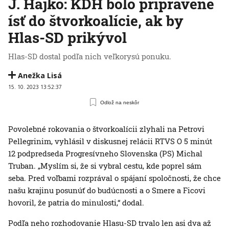
J. Hajko: KDH bolo pripravené
ísť do štvorkoalície, ak by
Hlas-SD prikývol
Hlas-SD dostal podľa nich veľkorysú ponuku.
Anežka Lisá
15. 10. 2023 13:52:37
Odlož na neskôr
Povolebné rokovania o štvorkoalícii zlyhali na Petrovi
Pellegrinim, vyhlásil v diskusnej relácii RTVS O 5 minút
12 podpredseda Progresívneho Slovenska (PS) Michal
Truban. „Myslím si, že si vybral cestu, kde poprel sám
seba. Pred voľbami rozprával o spájaní spoločnosti, že chce
našu krajinu posunúť do budúcnosti a o Smere a Ficovi
hovoril, že patria do minulosti,“ dodal.
Podľa neho rozhodovanie Hlasu-SD trvalo len asi dva až