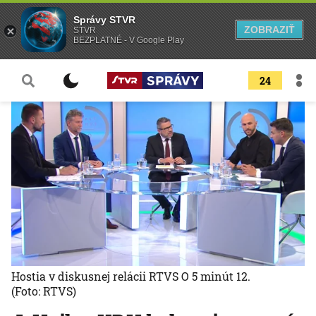
Správy STVR
ZOBRAZIŤ
STVR
BEZPLATNÉ - V Google Play
24
Hostia v diskusnej relácii RTVS O 5 minút 12.
(Foto: RTVS)