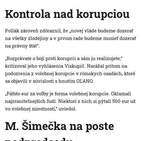
Kontrola nad korupciou
Pollák zároveň zdôraznil, že „novej vláde budeme dozerať
na všetky zlodejiny a v prvom rade budeme musieť dozerať
na právny štát“.
„Rozprávate o boji proti korupcii a sám ju realizujete,“
kritizoval jeho vyhlásenia Viskupič. Narážal pritom na
podozrenia z volebnej korupcie v rómskych osadách, ktoré
sa objavili v súvislosti s hnutím OĽANO.
„Päťsto eur za voľby je forma volebnej korupcie. Oklamali
najzraniteľnejších ľudí. Niektorí z nich si pýtali 500 eur už
vo volebnej miestnosti,“ uviedol.
M. Šimečka na poste