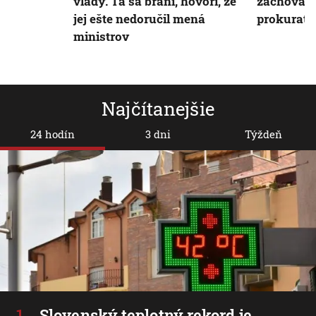
vlády. Tá sa bráni, hovorí, že
zachovani
jej ešte nedoručil mená
prokuratú
ministrov
Najčítanejšie
24 hodín
3 dni
Týždeň
Slovenský teplotný rekord je