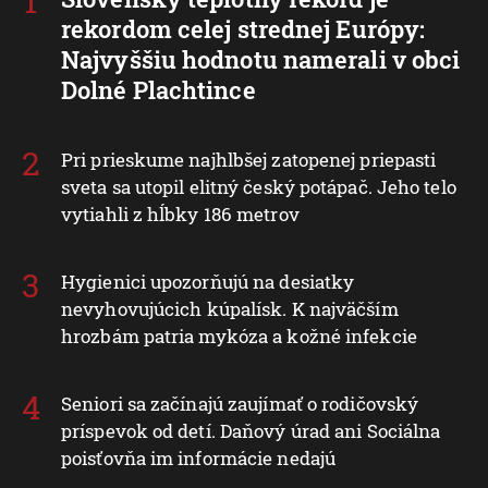
rekordom celej strednej Európy:
Najvyššiu hodnotu namerali v obci
Dolné Plachtince
Pri prieskume najhlbšej zatopenej priepasti
sveta sa utopil elitný český potápač. Jeho telo
vytiahli z hĺbky 186 metrov
Hygienici upozorňujú na desiatky
nevyhovujúcich kúpalísk. K najväčším
hrozbám patria mykóza a kožné infekcie
Seniori sa začínajú zaujímať o rodičovský
príspevok od detí. Daňový úrad ani Sociálna
poisťovňa im informácie nedajú