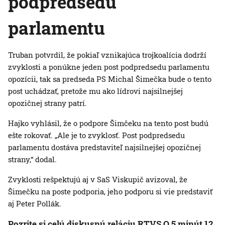
podpredsedu
parlamentu
Truban potvrdil, že pokiaľ vznikajúca trojkoalícia dodrží
zvyklosti a ponúkne jeden post podpredsedu parlamentu
opozícii, tak sa predseda PS Michal Šimečka bude o tento
post uchádzať, pretože mu ako lídrovi najsilnejšej
opozičnej strany patrí.
Hajko vyhlásil, že o podpore Šimčeku na tento post budú
ešte rokovať. „Ale je to zvyklosť. Post podpredsedu
parlamentu dostáva predstaviteľ najsilnejšej opozičnej
strany,“ dodal.
Zvyklosti rešpektujú aj v SaS Viskupič avizoval, že
Šimečku na poste podporia, jeho podporu si vie predstaviť
aj Peter Pollák.
Pozrite si celú diskusnú reláciu RTVS O 5 minút 12,