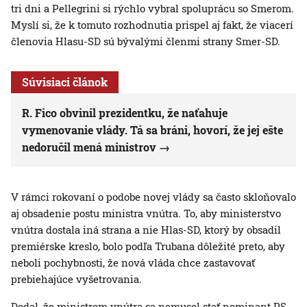
tri dni a Pellegrini si rýchlo vybral spoluprácu so Smerom.
Myslí si, že k tomuto rozhodnutia prispel aj fakt, že viacerí
členovia Hlasu-SD sú bývalými členmi strany Smer-SD.
Súvisiaci článok
R. Fico obvinil prezidentku, že naťahuje
vymenovanie vlády. Tá sa bráni, hovorí, že jej ešte
nedoručil mená ministrov
V rámci rokovaní o podobe novej vlády sa často skloňovalo
aj obsadenie postu ministra vnútra. To, aby ministerstvo
vnútra dostala iná strana a nie Hlas-SD, ktorý by obsadil
premiérske kreslo, bolo podľa Trubana dôležité preto, aby
neboli pochybnosti, že nová vláda chce zastavovať
prebiehajúce vyšetrovania.
Dodal, že ministrom vnútra sa nemusel stať nominant PS,