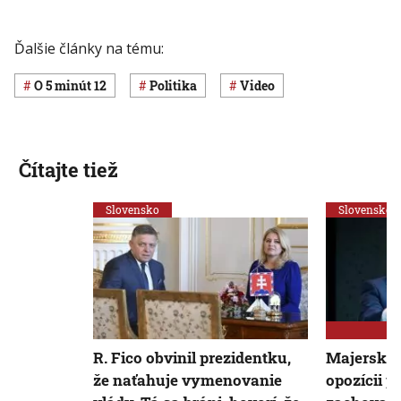
Ďalšie články na tému:
O 5 minút 12
Politika
Video
Čítajte tiež
Slovensko
Slovensko
R. Fico obvinil prezidentku,
Majerský:
že naťahuje vymenovanie
opozícii p