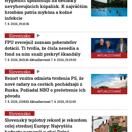
Hygienici upozorňujú na desiatky
nevyhovujúcich kúpalísk. K najväčším
hrozbám patria mykóza a kožné
infekcie
7. 8. 2026, 19:10:36
Slovensko
FPU zverejnil zoznam poberateľov
dotácií. Tí tvrdia, že čísla nesedia a
fond sa ním snaží prekryť škandály
AKTUALIZOVANÉ
7. 8. 2026, 18:15:46
Aktualizované:
7. 8. 2026, 19:29:00
Slovensko
Rezort vnútra odmieta tvrdenia PS, že
nové radary na cestách pochádzajú z
Ruska. Požiadal NBÚ o prešetrenie ich
AKTUALIZOVANÉ
pôvodu
7. 8. 2026, 13:08:52
Aktualizované:
7. 8. 2026, 19:12:00
Slovensko
Slovenský teplotný rekord je rekordom
celej strednej Európy: Najvyššiu
hodnotu namerali v obci Dolné