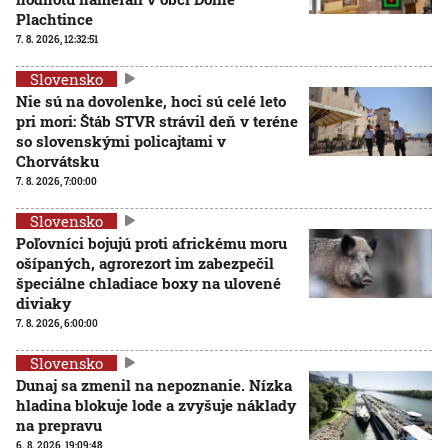
Plachtince
7. 8. 2026, 12:32:51
Slovensko
Nie sú na dovolenke, hoci sú celé leto
pri mori: Štáb STVR strávil deň v teréne
so slovenskými policajtami v
Chorvátsku
7. 8. 2026, 7:00:00
Slovensko
Poľovníci bojujú proti africkému moru
ošípaných, agrorezort im zabezpečil
špeciálne chladiace boxy na ulovené
diviaky
7. 8. 2026, 6:00:00
Slovensko
Dunaj sa zmenil na nepoznanie. Nízka
hladina blokuje lode a zvyšuje náklady
na prepravu
6. 8. 2026, 19:09:48