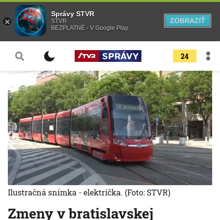
Správy STVR
ZOBRAZIŤ
STVR
BEZPLATNÉ - V Google Play
24
Ilustračná snímka - električka.
(Foto: STVR)
Zmeny v bratislavskej