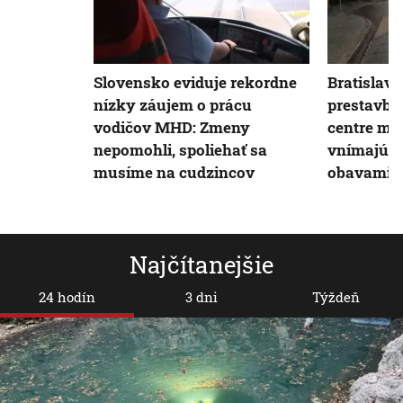
Slovensko eviduje rekordne
Bratislava
nízky záujem o prácu
prestavbo
vodičov MHD: Zmeny
centre mes
nepomohli, spoliehať sa
vnímajú a
musíme na cudzincov
obavami
Najčítanejšie
24 hodín
3 dni
Týždeň