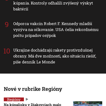
kúpania. Kontroly odhalili zvýšený výskyt
baktérií
Odporca vakcín Robert F. Kennedy mladší
vyzýva na očkovanie. USA čelia rekordnému
počtu prípadov osýpok
Ukrajine dochádzajú rakety protivzdušnej
obrany. Má dve možnosti, ako situáciu riešiť,
píše denník Le Monde
Nové v rubrike Regióny
Regióny
Na kúpalisku v Diakovciach malo