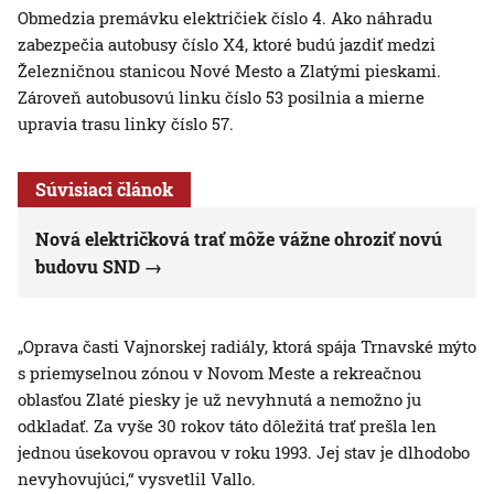
Obmedzia premávku električiek číslo 4. Ako náhradu
zabezpečia autobusy číslo X4, ktoré budú jazdiť medzi
Železničnou stanicou Nové Mesto a Zlatými pieskami.
Zároveň autobusovú linku číslo 53 posilnia a mierne
upravia trasu linky číslo 57.
Súvisiaci článok
Nová električková trať môže vážne ohroziť novú
budovu SND
„Oprava časti Vajnorskej radiály, ktorá spája Trnavské mýto
s priemyselnou zónou v Novom Meste a rekreačnou
oblasťou Zlaté piesky je už nevyhnutá a nemožno ju
odkladať. Za vyše 30 rokov táto dôležitá trať prešla len
jednou úsekovou opravou v roku 1993. Jej stav je dlhodobo
nevyhovujúci,“ vysvetlil Vallo.