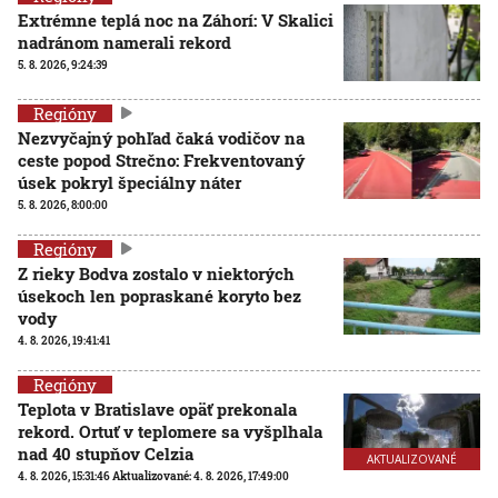
Extrémne teplá noc na Záhorí: V Skalici
nadránom namerali rekord
5. 8. 2026, 9:24:39
Regióny
Nezvyčajný pohľad čaká vodičov na
ceste popod Strečno: Frekventovaný
úsek pokryl špeciálny náter
5. 8. 2026, 8:00:00
Regióny
Z rieky Bodva zostalo v niektorých
úsekoch len popraskané koryto bez
vody
4. 8. 2026, 19:41:41
Regióny
Teplota v Bratislave opäť prekonala
rekord. Ortuť v teplomere sa vyšplhala
nad 40 stupňov Celzia
AKTUALIZOVANÉ
4. 8. 2026, 15:31:46
Aktualizované:
4. 8. 2026, 17:49:00