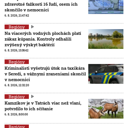
zdravotné ťažkosti 16 ľudí, osem ich
skončilo v nemocnici
6. 8. 2026, 21:47:42
Regióny
Na viacerých vodných plochách platí
zákaz kúpania. Kontroly odhalili
zvýšený výskyt baktérií
6. 8. 2026, 13:38:42
Regióny
Kriminalisti vyšetrujú útok na taxikára
v Seredi, s vážnymi zraneniami skončil
v nemocnici
6. 8. 2026, 12:32:20
Regióny
Kamzíkov je v Tatrách viac než vlani,
potvrdilo to ich sčítanie
6. 8. 2026, 8:00:00
Regióny