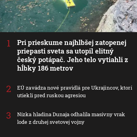
Pri prieskume najhlbšej zatopenej
priepasti sveta sa utopil elitný
český potápač. Jeho telo vytiahli z
hĺbky 186 metrov
EÚ zavádza nové pravidlá pre Ukrajincov, ktorí
utiekli pred ruskou agresiou
Nízka hladina Dunaja odhalila masívny vrak
lode z druhej svetovej vojny