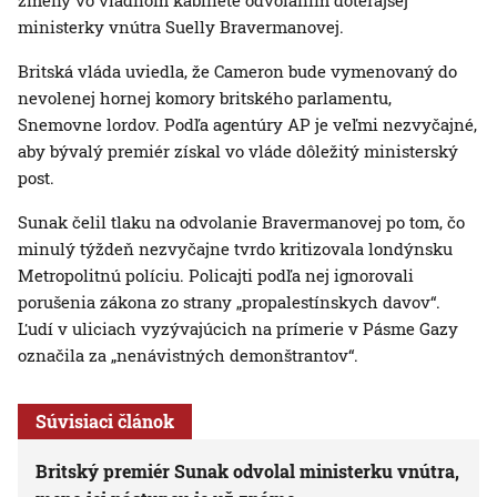
zmeny vo vládnom kabinete odvolaním doterajšej
ministerky vnútra Suelly Bravermanovej.
Britská vláda uviedla, že Cameron bude vymenovaný do
nevolenej hornej komory britského parlamentu,
Snemovne lordov. Podľa agentúry AP je veľmi nezvyčajné,
aby bývalý premiér získal vo vláde dôležitý ministerský
post.
Sunak čelil tlaku na odvolanie Bravermanovej po tom, čo
minulý týždeň nezvyčajne tvrdo kritizovala londýnsku
Metropolitnú políciu. Policajti podľa nej ignorovali
porušenia zákona zo strany „propalestínskych davov“.
Ľudí v uliciach vyzývajúcich na prímerie v Pásme Gazy
označila za „nenávistných demonštrantov“.
Súvisiaci článok
Britský premiér Sunak odvolal ministerku vnútra,