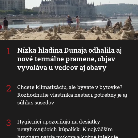
Nízka hladina Dunaja odhalila aj
nové termálne pramene, objav
vyvoláva u vedcov aj obavy
Chcete klimatizáciu, ale bývate v bytovke?
Rozhodnutie vlastníka nestačí, potrebný je aj
súhlas susedov
Hygienici upozorňujú na desiatky
nevyhovujúcich kúpalísk. K najväčším
hrozbám patria mykóza a kožné infekcie