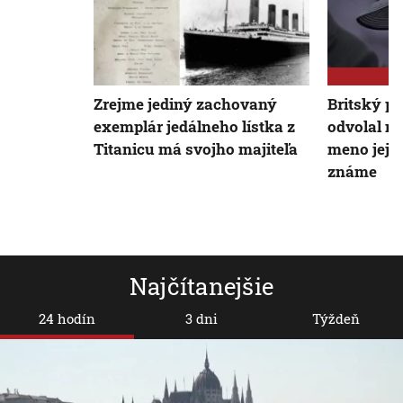
Zrejme jediný zachovaný
Britský p
exemplár jedálneho lístka z
odvolal mi
Titanicu má svojho majiteľa
meno jej n
známe
Najčítanejšie
24 hodín
3 dni
Týždeň