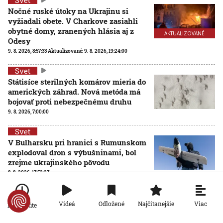
Nočné ruské útoky na Ukrajinu si
vyžiadali obete. V Charkove zasiahli
obytné domy, zranených hlásia aj z
AKTUALIZOVANÉ
Odesy
9. 8. 2026, 8:57:33
Aktualizované:
9. 8. 2026, 19:24:00
Svet
Státisíce sterilných komárov mieria do
amerických záhrad. Nová metóda má
bojovať proti nebezpečnému druhu
9. 8. 2026, 7:00:00
Svet
V Bulharsku pri hranici s Rumunskom
explodoval dron s výbušninami, bol
zrejme ukrajinského pôvodu
8. 8. 2026, 17:52:27
Viac
Videá
Odložené
Najčítanejšie
Po minúte