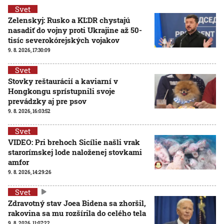
Svet
Zelenskyj: Rusko a KĽDR chystajú
nasadiť do vojny proti Ukrajine až 50-
tisíc severokórejských vojakov
9. 8. 2026, 17:30:09
Svet
Stovky reštaurácií a kaviarní v
Hongkongu sprístupnili svoje
prevádzky aj pre psov
9. 8. 2026, 16:03:52
Svet
VIDEO: Pri brehoch Sicílie našli vrak
starorímskej lode naloženej stovkami
amfor
9. 8. 2026, 14:29:26
Svet
Zdravotný stav Joea Bidena sa zhoršil,
rakovina sa mu rozšírila do celého tela
9. 8. 2026, 11:07:22