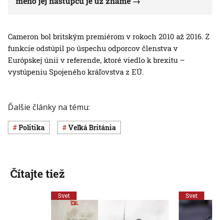
meno jej nástupcu je už známe
Cameron bol britským premiérom v rokoch 2010 až 2016. Z
funkcie odstúpil po úspechu odporcov členstva v
Európskej únii v referende, ktoré viedlo k brexitu –
vystúpeniu Spojeného kráľovstva z EÚ.
Ďalšie články na tému:
Politika
Veľká Británia
Čítajte tiež
Svet
Svet