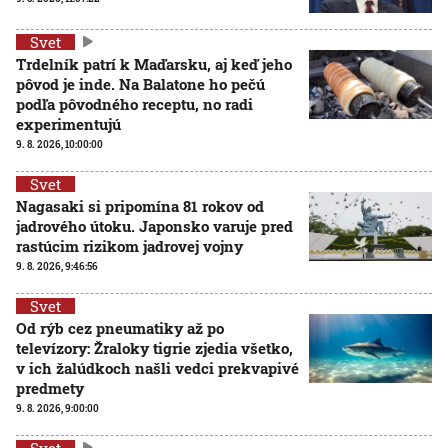
Svet
Trdelník patrí k Maďarsku, aj keď jeho
pôvod je inde. Na Balatone ho pečú
podľa pôvodného receptu, no radi
experimentujú
9. 8. 2026, 10:00:00
Svet
Nagasaki si pripomína 81 rokov od
jadrového útoku. Japonsko varuje pred
rastúcim rizikom jadrovej vojny
9. 8. 2026, 9:46:56
Svet
Od rýb cez pneumatiky až po
televízory: Žraloky tigrie zjedia všetko,
v ich žalúdkoch našli vedci prekvapivé
predmety
9. 8. 2026, 9:00:00
Svet