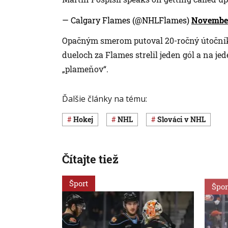
— Calgary Flames (@NHLFlames)
November
Opačným smerom putoval 20-ročný útočník 
dueloch za Flames strelil jeden gól a na je
„plameňov“.
Ďalšie články na tému:
Hokej
NHL
Slováci v NHL
Čítajte tiež
Šport
Špor