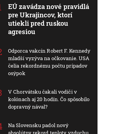
EÚ zavádza nové pravidlá
pre Ukrajincov, ktorí
utiekli pred ruskou
agresiou
Odporca vakcín Robert F. Kennedy
mladší vyzýva na očkovanie. USA
čelia rekordnému počtu prípadov
osýpok
V Chorvátsku čakali vodiči v
kolónach aj 20 hodín. Čo spôsobilo
dopravný nával?
Na Slovensku padol nový
absolútny rekord teploty vzduchu