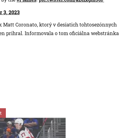
 3, 2023
Matt Coronato, ktorý v desiatich tohtosezónnych
den prihral. Informovala o tom oficiálna webstránka
t
Šport