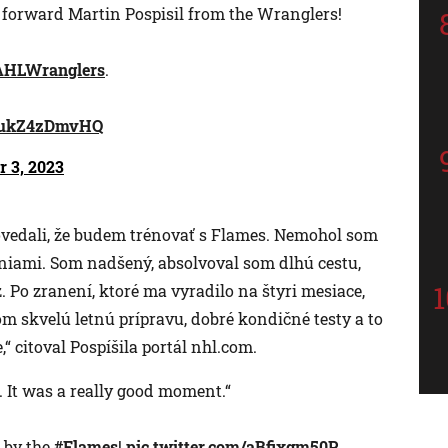
 forward Martin Pospisil from the Wranglers!
HLWranglers
.
m/ukZ4zDmvHQ
 3, 2023
povedali, že budem trénovať s Flames. Nemohol som
niami. Som nadšený, absolvoval som dlhú cestu,
. Po zranení, ktoré ma vyradilo na štyri mesiace,
om skvelú letnú prípravu, dobré kondičné testy a to
,“ citoval Pospíšila portál nhl.com.
t. It was a really good moment.“
p by the
#Flames
!
pic.twitter.com/aBfixgm50P