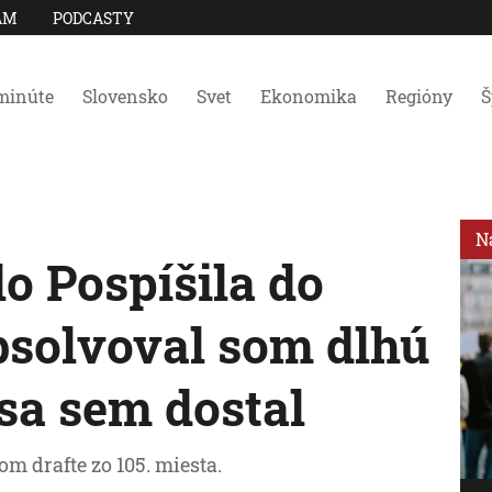
AM
PODCASTY
minúte
Slovensko
Svet
Ekonomika
Regióny
Š
N
o Pospíšila do
bsolvoval som dlhú
sa sem dostal
om drafte zo 105. miesta.