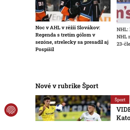
Noc v AHL v réžii Slovákov:
NHL: 
Regenda s tretím gólom v
NHL n
sezóne, strelecky sa presadil aj
23-čl
Pospíšil
Nové v rubrike Šport
Šport
VIDE
Kato
Žilina