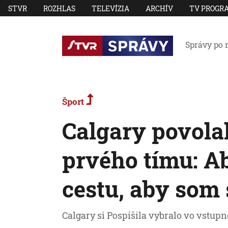
STVR
ROZHLAS
TELEVÍZIA
ARCHÍV
TV PROGR
Správy po 
Šport
Calgary povolal
prvého tímu: A
cestu, aby som 
Calgary si Pospíšila vybralo vo vstupn