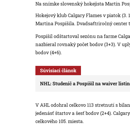
Na snímke slovenský hokejista Martin Pospí
Hokejový klub Calgary Flames v piatok (3. 
Martina Pospíšila. Dvadsaťtriročný center
Pospíšil odštartoval sezónu na farme Calga
nazbieral rovnaký počet bodov (3+3). V upl
bodov (4+6).
Súvisiaci článok
NHL: Studenič a Pospíšil na waiver list
V AHL odohral celkovo 113 stretnutí s bilanc
jedenásť štartov a šesť bodov (2+4). Calgary
celkového 105. miesta.