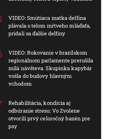
VIDEO: Smútiaca matka delfína
plávala s telom mŕtveho mláďaťa,
pridali sa ďalšie delfíny
VIDEO: Rokovanie v brazílskom
regionálnom parlamente prerušila
milá návšteva. Skupinka kapybár
vošla do budovy hlavným
vchodom
Rehabilitácia, kondícia aj
odbúranie stresu: Vo Zvolene
otvorili prvý celoročný bazén pre
psy