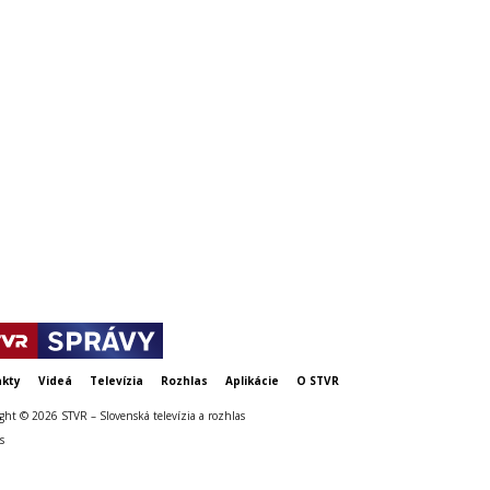
AK
rtieľ,
Nemec si pýta miesto v prvom
VIDEO: Slova
pätica
tíme. V poslednom prípravnom
proti Mjällb
dueli skóroval v oslabení
odnáša dôlež
kty
Videá
Televízia
Rozhlas
Aplikácie
O STVR
ght © 2026 STVR – Slovenská televízia a rozhlas
s