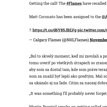
Getting the call! The
#Flames
have recalled
Matt Coronato has been assigned to the
@A
?:
https://t.co/d6Y85JBLVg
pic.twitter.co
— Calgary Flames (@NHLFlames)
November
„Bol to skvelý moment, keď mi zavolali a 
tomu uveriť po všetkých útrapách so zrane
aby som sa dostal tam, kde som práve teraz
som sa snažil byť lepší ako predtým. Mal s
sa ukázalo aj na ľade. Cítim sa naozaj dobre
„It was something I’ll probably never forge
Martin Pospisil speaks on getting called u