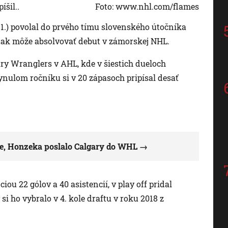
šil..
Foto: www.nhl.com/flames
11.) povolal do prvého tímu slovenského útočníka
 tak môže absolvovať debut v zámorskej NHL.
ry Wranglers v AHL, kde v šiestich dueloch
ynulom ročníku si v 20 zápasoch pripísal desať
ine, Honzeka poslalo Calgary do WHL
iou 22 gólov a 40 asistencií, v play off pridal
 si ho vybralo v 4. kole draftu v roku 2018 z