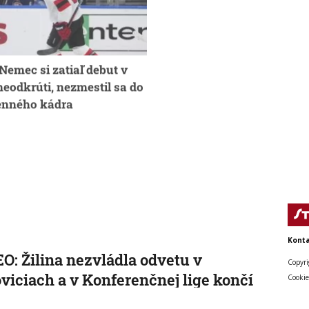
Nemec si zatiaľ debut v
NHL: Nemec čaká na svoj o
eodkrúti, nezmestil sa do
s istotou prvého tímu len 
enného kádra
Slovákov
Konta
O: Žilina nezvládla odvetu v
Copyri
viciach a v Konferenčnej lige končí
Cookie
 nezužitkovala náskok z domáceho duelu.