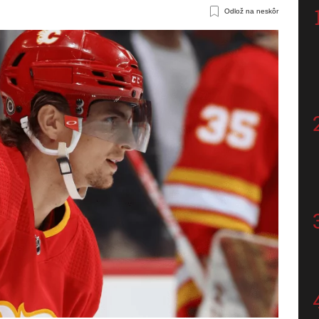
Odlož na neskôr