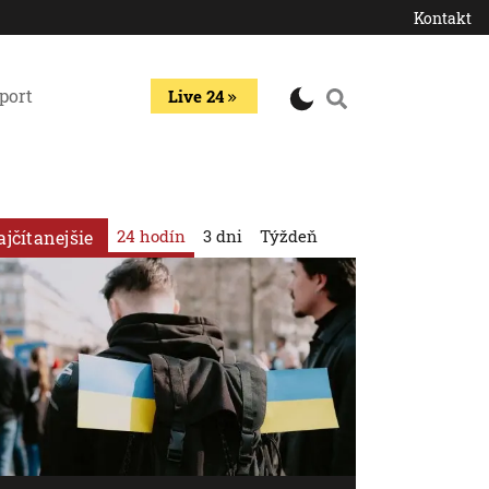
Kontakt
port
Live 24
24 hodín
3 dni
Týždeň
ajčítanejšie