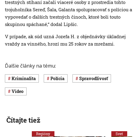
trestných stíhaní začali viaceré osoby z prostredia tohto
trojuholníka Sereď, Šala, Galanta spolupracovať s políciou a
vypovedať o ďalších trestných činoch, ktoré boli touto
skupinou spáchané,“ dodal Lipšic.
V prípade, ak súd uzná Jozefa H. z objednávky úkladnej
vraždy za vinného, hrozí mu 25 rokov za mrežami.
Ďalšie články na tému:
Kriminalita
polícia
spravodlivosť
Video
Čítajte tiež
Regióny
Svet