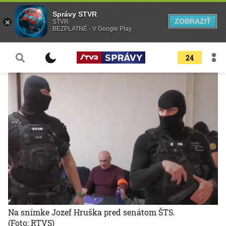
Správy STVR
ZOBRAZIŤ
STVR
BEZPLATNÉ - V Google Play
24
Na snímke Jozef Hruška pred senátom ŠTS.
(Foto: RTVS)