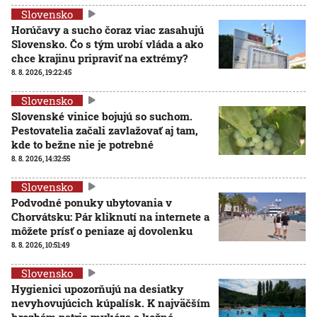
Slovensko
Horúčavy a sucho čoraz viac zasahujú
Slovensko. Čo s tým urobí vláda a ako
chce krajinu pripraviť na extrémy?
8. 8. 2026, 19:22:45
Slovensko
Slovenské vinice bojujú so suchom.
Pestovatelia začali zavlažovať aj tam,
kde to bežne nie je potrebné
8. 8. 2026, 14:32:55
Slovensko
Podvodné ponuky ubytovania v
Chorvátsku: Pár kliknutí na internete a
môžete prísť o peniaze aj dovolenku
8. 8. 2026, 10:51:49
Slovensko
Hygienici upozorňujú na desiatky
nevyhovujúcich kúpalísk. K najväčším
hrozbám patria mykóza a kožné