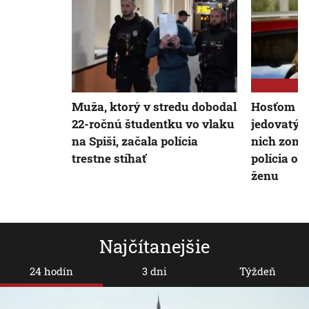
Muža, ktorý v stredu dobodal
Hosťom se
22-ročnú študentku vo vlaku
jedovatými
na Spiši, začala polícia
nich zomre
trestne stíhať
polícia ob
ženu
Najčítanejšie
24 hodín
3 dni
Týždeň