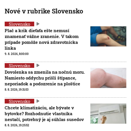
Nové v rubrike Slovensko
Slovensko
Plač a krik dieťaťa ešte nemusí
znamenať vážne zranenie. V takom
prípade pomôže nová zdravotnícka
linka
9. 8. 2026, 8:00:00
Slovensko
Dovolenka sa zmenila na nočnú moru.
Namiesto oddychu prišli štípance,
neporiadok a podozrenie na ploštice
8. 8. 2026, 19:31:53
Slovensko
Chcete klimatizáciu, ale bývate v
bytovke? Rozhodnutie vlastníka
nestačí, potrebný je aj súhlas susedov
8. 8. 2026, 19:25:52