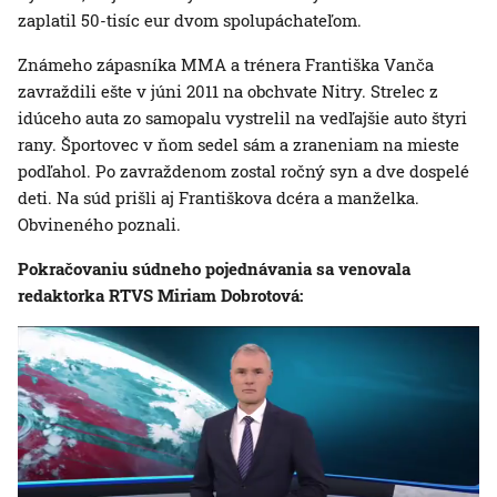
zaplatil 50-tisíc eur dvom spolupáchateľom.
Známeho zápasníka MMA a trénera Františka Vanča
zavraždili ešte v júni 2011 na obchvate Nitry. Strelec z
idúceho auta zo samopalu vystrelil na vedľajšie auto štyri
rany. Športovec v ňom sedel sám a zraneniam na mieste
podľahol. Po zavraždenom zostal ročný syn a dve dospelé
deti. Na súd prišli aj Františkova dcéra a manželka.
Obvineného poznali.
Pokračovaniu súdneho pojednávania sa venovala
redaktorka RTVS Miriam Dobrotová: