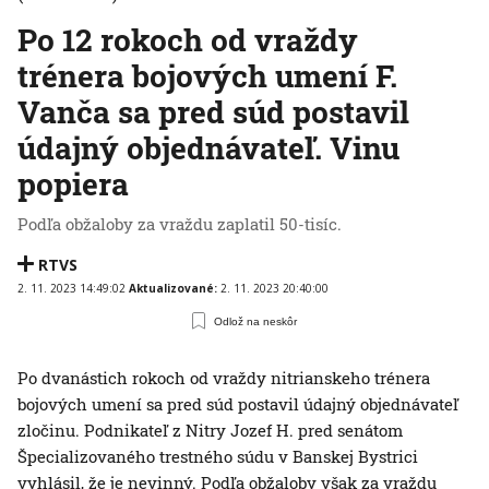
Po 12 rokoch od vraždy
trénera bojových umení F.
Vanča sa pred súd postavil
údajný objednávateľ. Vinu
popiera
Podľa obžaloby za vraždu zaplatil 50-tisíc.
RTVS
2. 11. 2023 14:49:02
Aktualizované:
2. 11. 2023 20:40:00
Odlož na neskôr
Po dvanástich rokoch od vraždy nitrianskeho trénera
bojových umení sa pred súd postavil údajný objednávateľ
zločinu. Podnikateľ z Nitry Jozef H. pred senátom
Špecializovaného trestného súdu v Banskej Bystrici
vyhlásil, že je nevinný. Podľa obžaloby však za vraždu