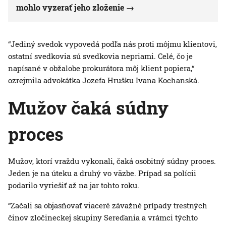
mohlo vyzerať jeho zloženie
“Jediný svedok vypovedá podľa nás proti môjmu klientovi,
ostatní svedkovia sú svedkovia nepriami. Celé, čo je
napísané v obžalobe prokurátora môj klient popiera,“
ozrejmila advokátka Jozefa Hrušku Ivana Kochanská.
Mužov čaká súdny
proces
Mužov, ktorí vraždu vykonali, čaká osobitný súdny proces.
Jeden je na úteku a druhý vo väzbe. Prípad sa polícii
podarilo vyriešiť až na jar tohto roku.
“Začali sa objasňovať viaceré závažné prípady trestných
činov zločineckej skupiny Sereďania a vrámci týchto