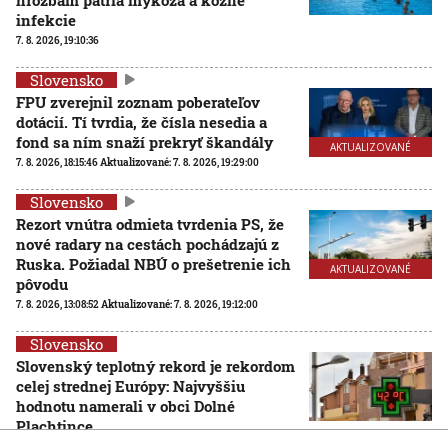
infekcie
7. 8. 2026, 19:10:36
Slovensko
FPU zverejnil zoznam poberateľov
dotácií. Tí tvrdia, že čísla nesedia a
fond sa ním snaží prekryť škandály
AKTUALIZOVANÉ
7. 8. 2026, 18:15:46
Aktualizované:
7. 8. 2026, 19:29:00
Slovensko
Rezort vnútra odmieta tvrdenia PS, že
nové radary na cestách pochádzajú z
Ruska. Požiadal NBÚ o prešetrenie ich
AKTUALIZOVANÉ
pôvodu
7. 8. 2026, 13:08:52
Aktualizované:
7. 8. 2026, 19:12:00
Slovensko
Slovenský teplotný rekord je rekordom
celej strednej Európy: Najvyššiu
hodnotu namerali v obci Dolné
Plachtince
7. 8. 2026, 12:32:51