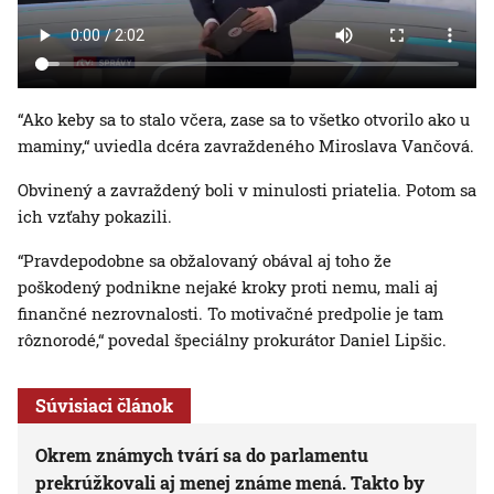
“Ako keby sa to stalo včera, zase sa to všetko otvorilo ako u
maminy,“ uviedla dcéra zavraždeného Miroslava Vančová.
Obvinený a zavraždený boli v minulosti priatelia. Potom sa
ich vzťahy pokazili.
“Pravdepodobne sa obžalovaný obával aj toho že
poškodený podnikne nejaké kroky proti nemu, mali aj
finančné nezrovnalosti. To motivačné predpolie je tam
rôznorodé,“ povedal špeciálny prokurátor Daniel Lipšic.
Súvisiaci článok
Okrem známych tvárí sa do parlamentu
prekrúžkovali aj menej známe mená. Takto by