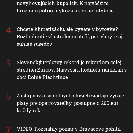
nevyhovujúcich kúpalísk. K najväčším
hrozbám patria mykóza a kožné infekcie
Chcete klimatizáciu, ale bývate v bytovke?
Rozhodnutie vlastníka nestačí, potrebný je aj
súhlas susedov
Slovenský teplotný rekord je rekordom celej
strednej Európy: Najvyššiu hodnotu namerali v
obci Dolné Plachtince
Zástupcovia sociálnych služieb žiadajú vyššie
platy pre opatrovateľky, postupne o 200 eur
každý rok
VIDEO: Rozsiahly požiar v Braväcove pohltil