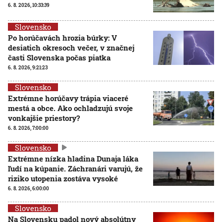
6. 8. 2026, 10:33:39
Slovensko
Po horúčavách hrozia búrky: V
desiatich okresoch večer, v značnej
časti Slovenska počas piatka
6. 8. 2026, 9:21:23
Slovensko
Extrémne horúčavy trápia viaceré
mestá a obce. Ako ochladzujú svoje
vonkajšie priestory?
6. 8. 2026, 7:00:00
Slovensko
Extrémne nízka hladina Dunaja láka
ľudí na kúpanie. Záchranári varujú, že
riziko utopenia zostáva vysoké
6. 8. 2026, 6:00:00
Slovensko
Na Slovensku padol nový absolútny