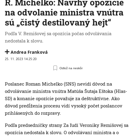
R. Michelko: Návrhy opozície
na odvolanie ministra vnútra
sú „čistý destilovaný hejt“
Podľa V. Remišovej sa opozícia počas odvolávania
nedostala k slovu.
Andrea Franková
25. 11. 2023 14:25:20
Odlož na neskôr
Poslanec Roman Michelko (SNS) nevidí dôvod na
odvolávanie ministra vnútra Matúša Šutaja Eštoka (Hlas-
SD) a konanie opozície považuje za deštruktívne. Ako
dôvod predĺženia procesu vidí vysoký počet poslancov
prihlásených do rozpravy.
Podľa predsedníčky strany Za ľudí Veroniky Remišovej sa
opozícia nedostala k slovu. O odvolávaní ministra a o