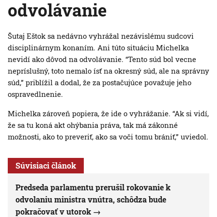
odvolávanie
Šutaj Eštok sa nedávno vyhrážal nezávislému sudcovi
disciplinárnym konaním. Ani túto situáciu Michelka
nevidí ako dôvod na odvolávanie. “Tento súd bol vecne
nepríslušný, toto nemalo ísť na okresný súd, ale na správny
súd,” priblížil a dodal, že za postačujúce považuje jeho
ospravedlnenie.
Michelka zároveň popiera, že ide o vyhrážanie. “Ak si vidí,
že sa tu koná akt ohýbania práva, tak má zákonné
možnosti, ako to preveriť, ako sa voči tomu brániť,” uviedol.
Súvisiaci článok
Predseda parlamentu prerušil rokovanie k
odvolaniu ministra vnútra, schôdza bude
pokračovať v utorok