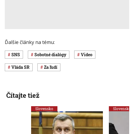
Ďalšie články na tému:
SNS
Sobotné dialógy
Video
vláda SR
Za ľudí
Čítajte tiež
Slovensko
Slovensko