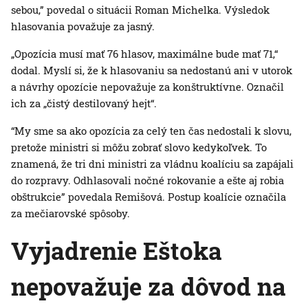
sebou,” povedal o situácii Roman Michelka. Výsledok
hlasovania považuje za jasný.
„Opozícia musí mať 76 hlasov, maximálne bude mať 71,“
dodal. Myslí si, že k hlasovaniu sa nedostanú ani v utorok
a návrhy opozície nepovažuje za konštruktívne. Označil
ich za „čistý destilovaný hejt“.
“My sme sa ako opozícia za celý ten čas nedostali k slovu,
pretože ministri si môžu zobrať slovo kedykoľvek. To
znamená, že tri dni ministri za vládnu koalíciu sa zapájali
do rozpravy. Odhlasovali nočné rokovanie a ešte aj robia
obštrukcie” povedala Remišová. Postup koalície označila
za mečiarovské spôsoby.
Vyjadrenie Eštoka
nepovažuje za dôvod na