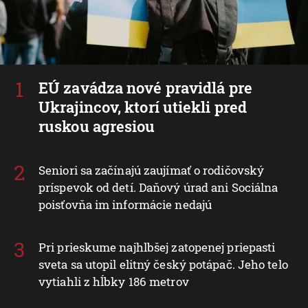
EÚ zavádza nové pravidlá pre
Ukrajincov, ktorí utiekli pred
ruskou agresiou
Seniori sa začínajú zaujímať o rodičovský
príspevok od detí. Daňový úrad ani Sociálna
poisťovňa im informácie nedajú
Pri prieskume najhlbšej zatopenej priepasti
sveta sa utopil elitný český potápač. Jeho telo
vytiahli z hĺbky 186 metrov