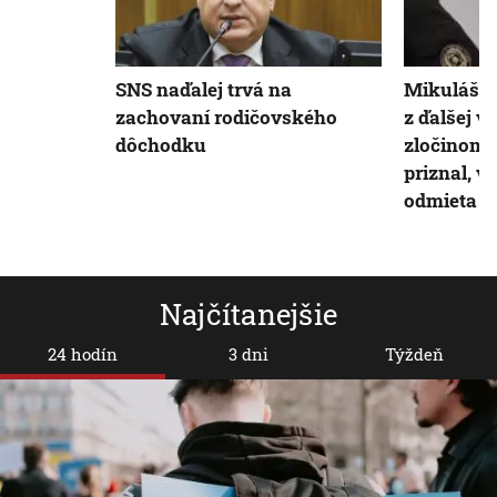
SNS naďalej trvá na
Mikuláš Č
zachovaní rodičovského
z ďalšej v
dôchodku
zločinom 
priznal, v
odmieta
Najčítanejšie
24 hodín
3 dni
Týždeň