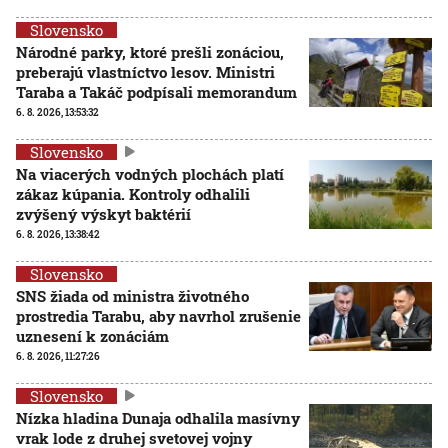
Slovensko
Národné parky, ktoré prešli zonáciou,
preberajú vlastníctvo lesov. Ministri
Taraba a Takáč podpísali memorandum
6. 8. 2026, 13:53:32
Slovensko
Na viacerých vodných plochách platí
zákaz kúpania. Kontroly odhalili
zvýšený výskyt baktérií
6. 8. 2026, 13:38:42
Slovensko
SNS žiada od ministra životného
prostredia Tarabu, aby navrhol zrušenie
uznesení k zonáciám
6. 8. 2026, 11:27:26
Slovensko
Nízka hladina Dunaja odhalila masívny
vrak lode z druhej svetovej vojny