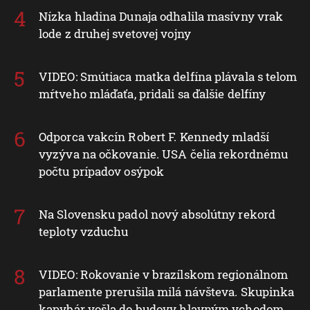
Nízka hladina Dunaja odhalila masívny vrak
lode z druhej svetovej vojny
VIDEO: Smútiaca matka delfína plávala s telom
mŕtveho mláďaťa, pridali sa ďalšie delfíny
Odporca vakcín Robert F. Kennedy mladší
vyzýva na očkovanie. USA čelia rekordnému
počtu prípadov osýpok
Na Slovensku padol nový absolútny rekord
teploty vzduchu
VIDEO: Rokovanie v brazílskom regionálnom
parlamente prerušila milá návšteva. Skupinka
kapybár vošla do budovy hlavným vchodom